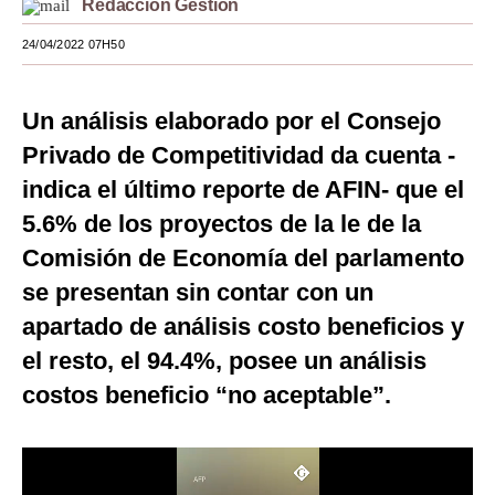
Redacción Gestión
Moda
24/04/2022 07H50
Estilos
Un análisis elaborado por el Consejo
Mundo
Privado de Competitividad da cuenta -
EEUU
indica el último reporte de AFIN- que el
México
5.6% de los proyectos de la le de la
Comisión de Economía del parlamento
España
se presentan sin contar con un
Internacional
apartado de análisis costo beneficios y
Tecnología
el resto, el 94.4%, posee un análisis
Club del Suscriptor
costos beneficio “no aceptable”.
Mix
G de Gestión