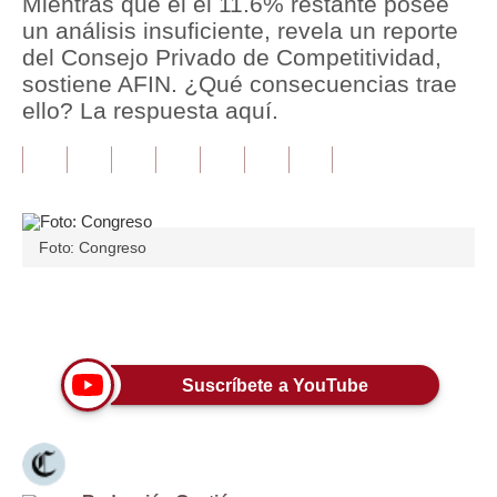
Mientras que el el 11.6% restante posee
un análisis insuficiente, revela un reporte
Tu Dinero
del Consejo Privado de Competitividad,
sostiene AFIN. ¿Qué consecuencias trae
Finanzas Personales
ello? La respuesta aquí.
Inmobiliarias
Plus G
Opinión
Foto: Congreso
Editorial
Pregunta de hoy
Únete a nuestro canal
Blogs
Suscríbete a YouTube
Tendencias
Lujo
Viajes