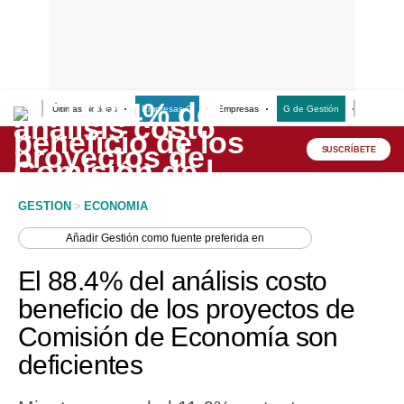
Últimas Noticias
Empresas G
Empresas
G de Gestión
Finanzas
Lo último
Peru Quiosco
SUSCRÍBETE
Portada
GESTION
>
ECONOMIA
Empresas
Añadir
Gestión
como fuente preferida en
Management & Empleo
El 88.4% del análisis costo
Economía
beneficio de los proyectos de
Comisión de Economía son
Mercados
deficientes
Perú
Política