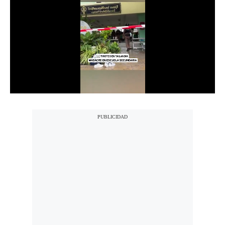
Notas Contratadas
Podcast
Gestión TV
Videos
Fotogalerías
gestion.pe
¿quiénes
Somos?
Términos
Y
Condiciones
Política
De
Privacidad