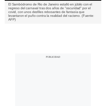
0
El Sambódromo de Rio de Janeiro estalló en júbilo con el
seconds
regreso del carnaval tras dos años de "oscuridad" por el
of
covid, con unos desfiles rebosantes de fantasía que
0
levantaron el puño contra la realidad del racismo. (Fuente:
seconds
AFP)