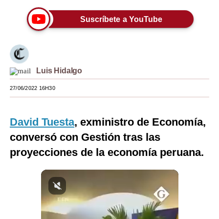
Moda
Suscríbete a YouTube
Estilos
Mundo
Luis Hidalgo
EEUU
27/06/2022 16H30
México
España
David Tuesta
, exministro de Economía,
Internacional
conversó con Gestión tras las
proyecciones de la economía peruana.
Tecnología
Club del Suscriptor
Mix
G de Gestión