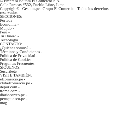
© Empresa Editora El Comercio S.A.
Calle Paracas #532, Pueblo Libre, Lima.
Copyright© | Gestion.pe | Grupo El Comercio | Todos los derechos
reservados
SECCIONES:
Portada
-
Economía
-
Mundo
-
Perú
-
Tu Dinero
-
Tecnología
CONTACTO:
¿Quiénes somos?
-
Términos y Condiciones
-
Política de Privacidad
-
Politica de Cookies
-
Preguntas Frecuentes
SÍGUENOS:
Suscríbete
VISITE TAMBIÉN:
elcomercio.pe
-
clubelcomercio.pe
-
depor.com
-
trome.com
-
diariocorreo.pe
-
peruquiosco.pe
-
mag