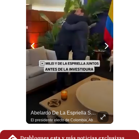
Notas Contratadas
Podcast
Gestión TV
Videos
Fotogalerías
gestion.pe
¿quiénes
Somos?
Términos
La Frontera Española Colapsa ¿Qué Está Pasando En Ceuta? | Gestión Mundo
Abelardo De La Espriella Se Reúne Con Javier Milei En Cali | Gestión Mundo
Y
Condiciones
La madrugada del 30 de julio de 2026 marcó un antes y un después en el Estrecho de Gibraltar. En cuestión de horas, cerca de 72.000 migrantes marroquíes ingresaron al territorio español de Ceuta, desbordando por completo a una ciudad de apenas 85.000 habitantes. En este video, explicamos los detalles de la emergencia humana y las ramificaciones geopolíticas del conflicto: la trampa de los rumores en redes sociales, el rol de Marruecos, el acercamiento de España a Argelia y la respuesta de la Unión Europea ante las amenazas de suspensión del Tratado Schengen. #Ceuta #España #Marruecos #Geopolitica #PedroSanchez #NoticiasInternacionales #Schengen #Europa #CrisisMigratoria 👉 Suscríbete y activa la campana para no perderte nuestro análisis diario. 🌎 Síguenos en nuestras redes sociales: 📌 Web oficial: https://gestion.pe/mundo/ 📌 LinkedIn: http://bit.ly/3HYIET0 📌 X (Twitter): http://bit.ly/4noZtX9 📌 TikTok: http://bit.ly/4evB6TO
El presidente electo de Colombia, Abelardo de la Espriella, sostuvo una reunión bilateral en Cali con el mandatario argentino Javier Milei. El encuentro se dio pocas horas antes de la ceremonia de investidura presidencial para el periodo 2026-2030, marcando el inicio de una nueva alianza estratégica regional. #DeLaEspriella #JavierMilei #Colombia #Argentina #PoliticaLatina #Shorts 👉 Suscríbete y activa la campana para no perderte nuestro análisis diario. 🌎 Síguenos en nuestras redes sociales: 📌 Web oficial: https://gestion.pe/mundo/ 📌 LinkedIn: http://bit.ly/3HYIET0 📌 X (Twitter): http://bit.ly/4noZtX9 📌 TikTok: http://bit.ly/4evB6TO
Política
De
Privacidad