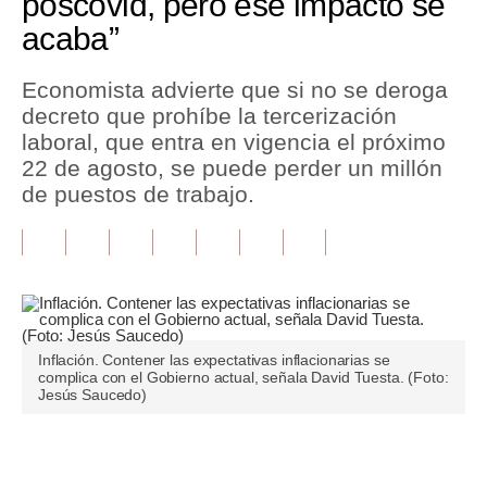
poscovid, pero ese impacto se
acaba”
Tu Dinero
Finanzas Personales
Economista advierte que si no se deroga
decreto que prohíbe la tercerización
Inmobiliarias
laboral, que entra en vigencia el próximo
22 de agosto, se puede perder un millón
Plus G
de puestos de trabajo.
Opinión
Editorial
Pregunta de hoy
Blogs
Inflación. Contener las expectativas inflacionarias se
complica con el Gobierno actual, señala David Tuesta. (Foto:
Tendencias
Jesús Saucedo)
Lujo
Únete a nuestro canal
Viajes