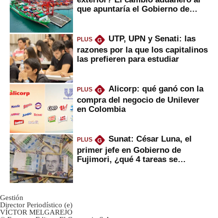
que apuntaría el Gobierno de
Fujimori
UTP, UPN y Senati: las
PLUS
G
razones por la que los capitalinos
las prefieren para estudiar
Alicorp: qué ganó con la
PLUS
G
compra del negocio de Unilever
en Colombia
Sunat: César Luna, el
PLUS
G
primer jefe en Gobierno de
Fujimori, ¿qué 4 tareas se
marcan urgentes?
Gestión
Director Periodístico (e)
VÍCTOR MELGAREJO