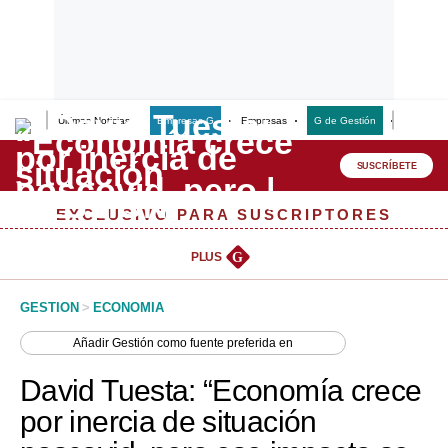
Últimas Noticias
Empresas G
Empresas
G de Gestión
Finanzas
Lo último
Peru Quiosco
SUSCRÍBETE
Portada
EXCLUSIVO PARA SUSCRIPTORES
Empresas
PLUS
G
Management & Empleo
GESTION
>
ECONOMIA
Economía
Añadir
Gestión
como fuente preferida en
Mercados
David Tuesta: “Economía crece
Perú
por inercia de situación
Política