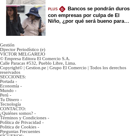
Bancos se pondrán duros
PLUS
G
con empresas por culpa de El
Niño, ¿por qué será bueno para
ahorristas?
Gestión
Director Periodístico (e)
VÍCTOR MELGAREJO
© Empresa Editora El Comercio S.A.
Calle Paracas #532, Pueblo Libre, Lima.
Copyright© | Gestion.pe | Grupo El Comercio | Todos los derechos
reservados
SECCIONES:
Portada
-
Economía
-
Mundo
-
Perú
-
Tu Dinero
-
Tecnología
CONTACTO:
¿Quiénes somos?
-
Términos y Condiciones
-
Política de Privacidad
-
Politica de Cookies
-
Preguntas Frecuentes