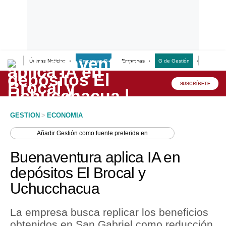
Últimas Noticias
Empresas G
Empresas
G de Gestión
Finanzas
Lo último
Peru Quiosco
SUSCRÍBETE
Portada
GESTION
>
ECONOMIA
Empresas
Añadir
Gestión
como fuente preferida en
Management & Empleo
Buenaventura aplica IA en
Economía
depósitos El Brocal y
Uchucchacua
Mercados
Perú
La empresa busca replicar los beneficios
obtenidos en San Gabriel como reducción
Política