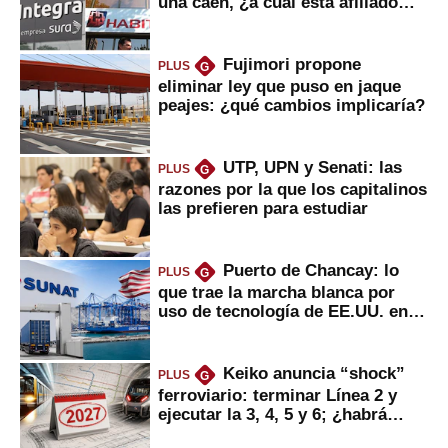
una caen, ¿a cuál está afiliado
usted?
Fujimori propone
PLUS
G
eliminar ley que puso en jaque
peajes: ¿qué cambios implicaría?
UTP, UPN y Senati: las
PLUS
G
razones por la que los capitalinos
las prefieren para estudiar
Puerto de Chancay: lo
PLUS
G
que trae la marcha blanca por
uso de tecnología de EE.UU. en
mercancías
Keiko anuncia “shock”
PLUS
G
ferroviario: terminar Línea 2 y
ejecutar la 3, 4, 5 y 6; ¿habrá
avances?