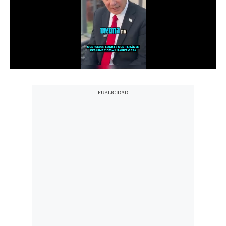
Notas Contratadas
Podcast
Gestión TV
Videos
Fotogalerías
gestion.pe
¿quiénes
Somos?
Términos
Y
Condiciones
Política
De
Privacidad