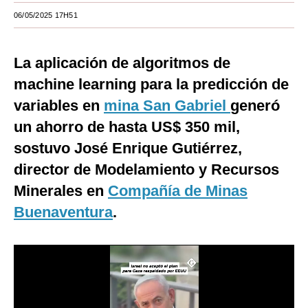
06/05/2025 17H51
Moda
Estilos
La aplicación de algoritmos de
Mundo
machine learning para la predicción de
variables en
EEUU
mina San Gabriel
generó
un ahorro de hasta US$ 350 mil,
México
sostuvo José Enrique Gutiérrez,
España
director de Modelamiento y Recursos
Internacional
Minerales en
Compañía de Minas
Buenaventura
.
Tecnología
Club del Suscriptor
Mix
G de Gestión