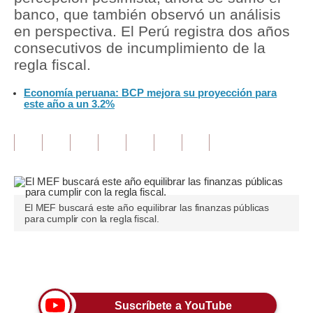
banco, que también observó un análisis
Tu Dinero
en perspectiva. El Perú registra dos años
consecutivos de incumplimiento de la
Finanzas Personales
regla fiscal.
Inmobiliarias
Economía peruana: BCP mejora su proyección para
este año a un 3.2%
Plus G
Opinión
Editorial
Pregunta de hoy
El MEF buscará este año equilibrar las finanzas públicas
para cumplir con la regla fiscal.
Blogs
Tendencias
Únete a nuestro canal
Lujo
Suscríbete a YouTube
Viajes