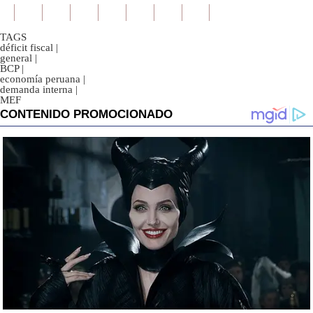
TAGS
déficit fiscal
|
general
|
BCP
|
economía peruana
|
demanda interna
|
MEF