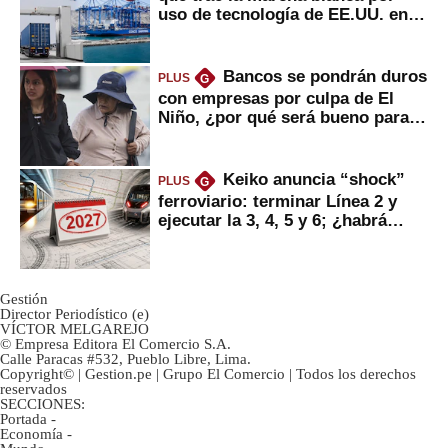
uso de tecnología de EE.UU. en
mercancías
Bancos se pondrán duros
PLUS
G
con empresas por culpa de El
Niño, ¿por qué será bueno para
ahorristas?
Keiko anuncia “shock”
PLUS
G
ferroviario: terminar Línea 2 y
ejecutar la 3, 4, 5 y 6; ¿habrá
avances?
Gestión
Director Periodístico (e)
VÍCTOR MELGAREJO
© Empresa Editora El Comercio S.A.
Calle Paracas #532, Pueblo Libre, Lima.
Copyright© | Gestion.pe | Grupo El Comercio | Todos los derechos
reservados
SECCIONES:
Portada
-
Economía
-