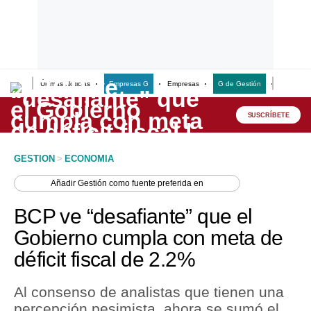
Últimas Noticias
Empresas G
Empresas
G de Gestión
Finanzas
Lo último
Peru Quiosco
SUSCRÍBETE
Portada
GESTION
>
ECONOMIA
Empresas
Añadir
Gestión
como fuente preferida en
Management & Empleo
BCP ve “desafiante” que el
Economía
Gobierno cumpla con meta de
déficit fiscal de 2.2%
Mercados
Perú
Al consenso de analistas que tienen una
percepción pesimista, ahora se sumó el
Política