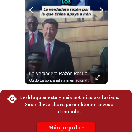
Politica
De
Cookies
Preguntas
Frecuentes
¿Turquía Ya No Confía En Que La OTAN La Defenderá? | Gestión Mundo
La Verdadera Razón Por La Que China Apoya A Irán | Gestión Mundo
Guido Larson, analista internacional plantea un escenario muy fuerte: Turquía estaría buscando nuevas garantías militares porque teme que la OTAN no responda si Israel llegara a atacarla. Luego aparece un elemento decisivo en el nuevo pacto regional: Pakistán es una potencia nuclear. 🚀 ¿Quieres entender el mundo sin ruido? Únete a nuestra comunidad y forma parte del cambio. #GestiónNewsroomLive #NoticiasGlobales #AnálisisGeopolítico #EconomíaMundial #IA #Geopolítica #LatinosEnUSA #NoticiasEnEspañol 👉 Suscríbete y activa la campana para no perderte nuestro análisis diario. 🌎 Síguenos en nuestras redes sociales: 📌 Web oficial: https://gestion.pe/mundo/ 📌 LinkedIn: http://bit.ly/3HYIET0 📌 X (Twitter): http://bit.ly/4noZtX9 📌 TikTok: http://bit.ly/4evB6TO
Guido Larson, analista internacional explica que la guerra no puede entenderse únicamente como un enfrentamiento entre Estados Unidos e Irán, sino también dentro de la competencia global entre Washington y Pekín. El analista sostiene que China mantiene su relación petrolera con Irán y que le interesa que Estados Unidos consuma recursos y pierda influencia. 🚀 ¿Quieres entender el mundo sin ruido? Únete a nuestra comunidad y forma parte del cambio. #GestiónNewsroomLive #NoticiasGlobales #AnálisisGeopolítico #EconomíaMundial #IA #Geopolítica #LatinosEnUSA #NoticiasEnEspañol 👉 Suscríbete y activa la campana para no perderte nuestro análisis diario. 🌎 Síguenos en nuestras redes sociales: 📌 Web oficial: https://gestion.pe/mundo/ 📌 LinkedIn: http://bit.ly/3HYIET0 📌 X (Twitter): http://bit.ly/4noZtX9 📌 TikTok: http://bit.ly/4evB6TO