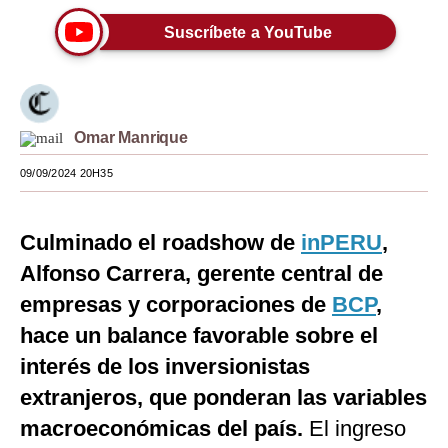
Moda
Suscríbete a YouTube
Estilos
Mundo
Omar Manrique
EEUU
09/09/2024 20H35
México
España
Culminado el roadshow de
inPERU
,
Alfonso Carrera, gerente central de
Internacional
empresas y corporaciones de
BCP
,
Tecnología
hace un balance favorable sobre el
Club del Suscriptor
interés de los inversionistas
Mix
extranjeros, que ponderan las variables
macroeconómicas del país.
El ingreso
G de Gestión