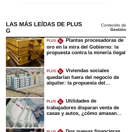
LAS MÁS LEÍDAS DE PLUS
Contenido de
G
Gestión
Plantas procesadoras de
PLUS
G
oro en la mira del Gobierno: la
propuesta contra la minería ilegal
Viviendas sociales
PLUS
G
quedarían fuera del negocio de
alquiler: la propuesta del
gobierno
Utilidades de
PLUS
G
trabajadores disparan venta de
casas y autos, ¿cómo amasan
tanta liquidez?
Dos nuevas financieras
PLUS