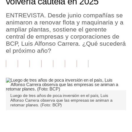
volvería cautela en 2025
Tu Dinero
ENTREVISTA. Desde junio compañías se
animaron a renovar flota y maquinaria y a
Finanzas Personales
ampliar plantas, sostiene el gerente
Inmobiliarias
central de empresas y corporaciones de
BCP, Luis Alfonso Carrera. ¿Qué sucederá
Plus G
el próximo año?
Opinión
Editorial
Pregunta de hoy
Blogs
Luego de tres años de poca inversión en el país, Luis
Alfonso Carrera observa que las empresas se animan a
retomar planes. (Foto: BCP)
Tendencias
Lujo
Únete a nuestro canal
Viajes