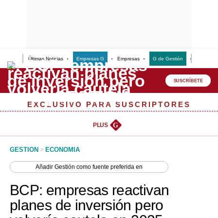
Últimas Noticias
Empresas G
Empresas
G de Gestión
Finanzas
Lo último
Peru Quiosco
SUSCRÍBETE
Portada
EXCLUSIVO PARA SUSCRIPTORES
Empresas
PLUS
G
Management & Empleo
GESTION
>
ECONOMIA
Economía
Añadir
Gestión
como fuente preferida en
Mercados
BCP: empresas reactivan
Perú
planes de inversión pero
Política