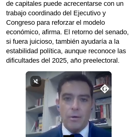
de capitales puede acrecentarse con un
Notas Contratadas
trabajo coordinado del Ejecutivo y
Podcast
Congreso para reforzar el modelo
económico, afirma. El retorno del senado,
Gestión TV
si fuera juicioso, también ayudaría a la
Videos
estabilidad política, aunque reconoce las
Fotogalerías
dificultades del 2025, año preelectoral.
gestion.pe
¿quiénes
Somos?
Términos
Y
Condiciones
Política
De
Privacidad