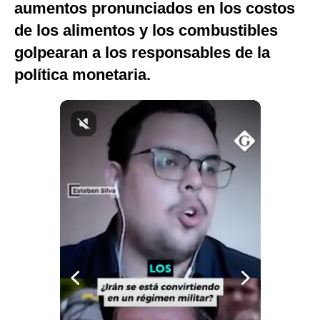
aumentos pronunciados en los costos
Notas Contratadas
de los alimentos y los combustibles
Podcast
golpearan a los responsables de la
política monetaria.
Gestión TV
Videos
Fotogalerías
gestion.pe
¿quiénes
Somos?
Términos
Y
Condiciones
Política
De
Privacidad