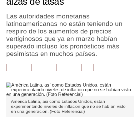
alzas de tasas
Tu Dinero
Las autoridades monetarias
latinoamericanas no están teniendo un
Finanzas Personales
respiro de los aumentos de precios
Inmobiliarias
vertiginosos que ya en marzo habían
superado incluso los pronósticos más
Plus G
pesimistas en muchos países.
Opinión
Editorial
Pregunta de hoy
Blogs
América Latina, así como Estados Unidos, están
experimentando niveles de inflación que no se habían visto
en una generación. (Foto Referencial)
Tendencias
Lujo
Únete a nuestro canal
Viajes