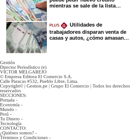
mientras se sale de la lista
negra?
Utilidades de
PLUS
G
trabajadores disparan venta de
casas y autos, ¿cómo amasan
tanta liquidez?
Gestión
Director Periodístico (e)
VÍCTOR MELGAREJO
© Empresa Editora El Comercio S.A.
Calle Paracas #532, Pueblo Libre, Lima.
Copyright© | Gestion.pe | Grupo El Comercio | Todos los derechos
reservados
SECCIONES:
Portada
-
Economía
-
Mundo
-
Perú
-
Tu Dinero
-
Tecnología
CONTACTO:
¿Quiénes somos?
-
Términos y Condiciones
-