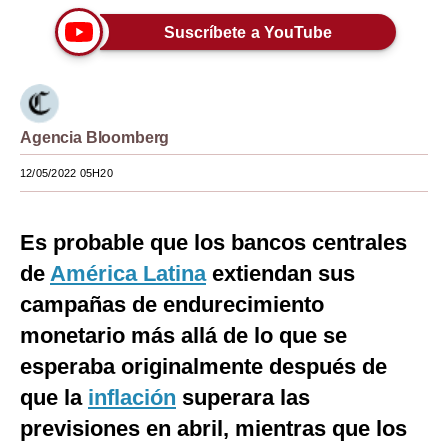
Moda
Suscríbete a YouTube
Estilos
Mundo
Agencia Bloomberg
EEUU
12/05/2022 05H20
México
España
Es probable que los bancos centrales
de
Internacional
América Latina
extiendan sus
campañas de endurecimiento
Tecnología
monetario más allá de lo que se
Club del Suscriptor
esperaba originalmente después de
Mix
que la
inflación
superara las
previsiones en abril, mientras que los
G de Gestión