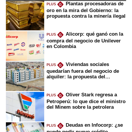
Plantas procesadoras de
PLUS
G
oro en la mira del Gobierno: la
propuesta contra la minería ilegal
Alicorp: qué ganó con la
PLUS
G
compra del negocio de Unilever
en Colombia
Viviendas sociales
PLUS
G
quedarían fuera del negocio de
alquiler: la propuesta del
gobierno
Oliver Stark regresa a
PLUS
G
Petroperú: lo que dice el ministro
del Minem sobre la petrolera
Deudas en Infocorp: ¿se
PLUS
G
puede pedir nuevo crédito