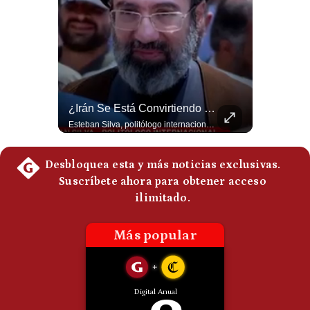
Politica
De
Cookies
Preguntas
Frecuentes
Abelardo De La Espriella Se Reúne Con Javier Milei En Cali | Gestión Mundo
¿Irán Se Está Convirtiendo En Un Régimen Militar? | #radar24
El presidente electo de Colombia, Abelardo de la Espriella, sostuvo una reunión bilateral en Cali con el mandatario argentino Javier Milei. El encuentro se dio pocas horas antes de la ceremonia de investidura presidencial para el periodo 2026-2030, marcando el inicio de una nueva alianza estratégica regional. #DeLaEspriella #JavierMilei #Colombia #Argentina #PoliticaLatina #Shorts 👉 Suscríbete y activa la campana para no perderte nuestro análisis diario. 🌎 Síguenos en nuestras redes sociales: 📌 Web oficial: https://gestion.pe/mundo/ 📌 LinkedIn: http://bit.ly/3HYIET0 📌 X (Twitter): http://bit.ly/4noZtX9 📌 TikTok: http://bit.ly/4evB6TO
Esteban Silva, politólogo internacional, señala que algunos analistas consideran que la estructura religiosa iraní estaría sirviendo para sostener el poder de una cúpula militar. Explica que la Guardia Revolucionaria está aumentando su influencia sobre la seguridad, las decisiones estratégicas y hasta asuntos económicos como el estrecho de Ormuz. #Iran #GuardiaRevolucionaria #Geopolitica #NoticiasInternacionales #Shorts 👉 Suscríbete y activa la campana para no perderte nuestro análisis diario. 🌎 Síguenos en nuestras redes sociales: 📌 Web oficial: https://gestion.pe/mundo/ 📌 LinkedIn: http://bit.ly/3HYIET0 📌 X (Twitter): http://bit.ly/4noZtX9 📌 TikTok: http://bit.ly/4evB6TO