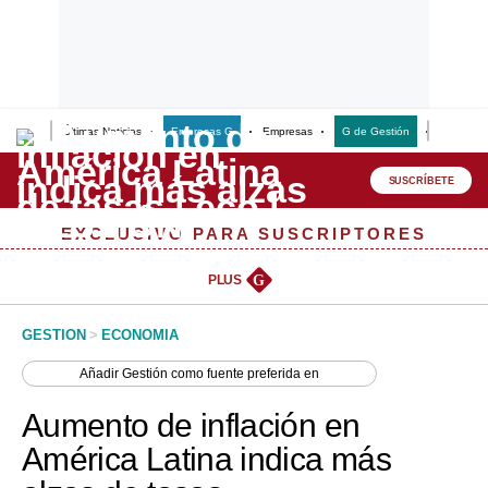
Últimas Noticias
Empresas G
Empresas
G de Gestión
Finanzas
Lo último
Peru Quiosco
SUSCRÍBETE
Portada
EXCLUSIVO PARA SUSCRIPTORES
Empresas
PLUS
G
Management & Empleo
GESTION
>
ECONOMIA
Economía
Añadir
Gestión
como fuente preferida en
Mercados
Aumento de inflación en
Perú
América Latina indica más
Política