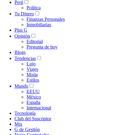
Perú
Política
Tu Dinero
Finanzas Personales
Inmobiliarias
Plus G
Opinión
Editorial
Pregunta de hoy
Blogs
Tendencias
Lujo
Viajes
Moda
Estilos
Mundo
EEUU
México
España
Internacional
Tecnología
Club del Suscriptor
Mix
G de Gestión
Notas Contratadas