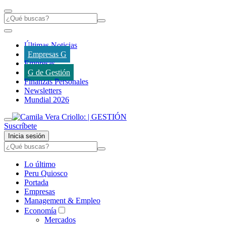
Últimas Noticias
Empresas G
Empresas
G de Gestión
Finanzas Personales
Newsletters
Mundial 2026
Suscríbete
Inicia sesión
Lo último
Peru Quiosco
Portada
Empresas
Management & Empleo
Economía
Mercados