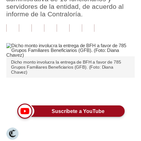
servidores de la entidad, de acuerdo al
Tu Dinero
informe de la Contraloría.
Finanzas Personales
Inmobiliarias
Plus G
Opinión
Dicho monto involucra la entrega de BFH a favor de 785
Grupos Familiares Beneficiarios (GFB). (Foto: Diana
Chavez)
Editorial
Pregunta de hoy
Únete a nuestro canal
Blogs
Suscríbete a YouTube
Tendencias
Lujo
Viajes