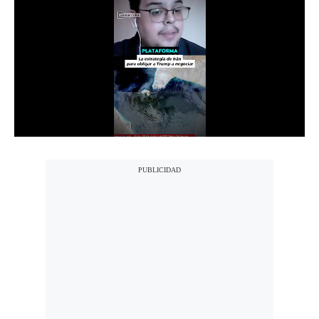
Notas Contratadas
Podcast
Gestión TV
Videos
Fotogalerías
gestion.pe
¿quiénes
Somos?
Términos
Y
Condiciones
Política
De
Privacidad