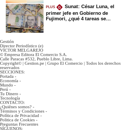
Sunat: César Luna, el
PLUS
G
primer jefe en Gobierno de
Fujimori, ¿qué 4 tareas se
marcan urgentes?
Gestión
Director Periodístico (e)
VÍCTOR MELGAREJO
© Empresa Editora El Comercio S.A.
Calle Paracas #532, Pueblo Libre, Lima.
Copyright© | Gestion.pe | Grupo El Comercio | Todos los derechos
reservados
SECCIONES:
Portada
-
Economía
-
Mundo
-
Perú
-
Tu Dinero
-
Tecnología
CONTACTO:
¿Quiénes somos?
-
Términos y Condiciones
-
Política de Privacidad
-
Politica de Cookies
-
Preguntas Frecuentes
SÍGUENOS: