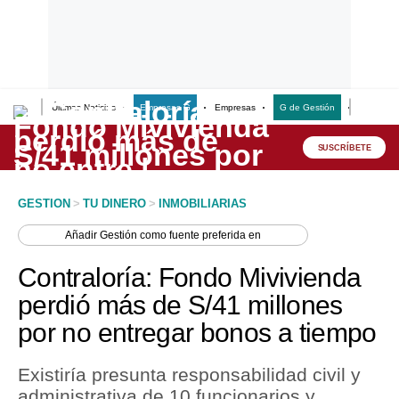
Últimas Noticias
Empresas G
Empresas
G de Gestión
Finanzas
Lo último
Peru Quiosco
SUSCRÍBETE
Portada
GESTION
>
TU DINERO
>
INMOBILIARIAS
Empresas
Añadir
Gestión
como fuente preferida en
Management & Empleo
Contraloría: Fondo Mivivienda
Economía
perdió más de S/41 millones
por no entregar bonos a tiempo
Mercados
Perú
Existiría presunta responsabilidad civil y
administrativa de 10 funcionarios y
Política