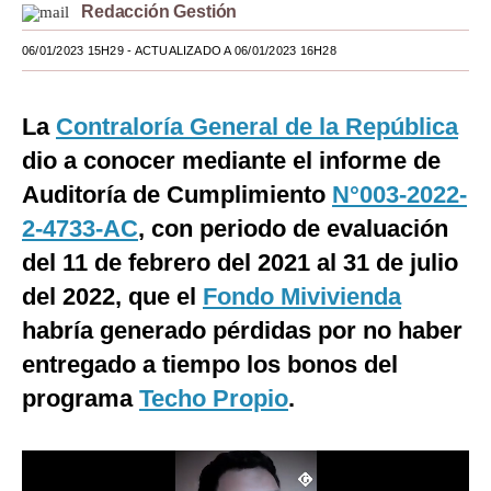
Redacción Gestión
Moda
06/01/2023 15H29
- ACTUALIZADO A 06/01/2023 16H28
Estilos
Mundo
La
Contraloría General de la República
dio a conocer mediante el informe de
EEUU
Auditoría de Cumplimiento
N°003-2022-
México
2-4733-AC
, con periodo de evaluación
España
del 11 de febrero del 2021 al 31 de julio
del 2022, que el
Fondo Mivivienda
Internacional
habría generado pérdidas por no haber
Tecnología
entregado a tiempo los bonos del
Club del Suscriptor
programa
Techo Propio
.
Mix
G de Gestión