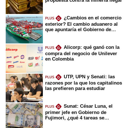
propuesta contra la minería ilegal
¿Cambios en el comercio
PLUS
G
exterior? El cambio aduanero al
que apuntaría el Gobierno de
Fujimori
Alicorp: qué ganó con la
PLUS
G
compra del negocio de Unilever
en Colombia
UTP, UPN y Senati: las
PLUS
G
razones por la que los capitalinos
las prefieren para estudiar
Sunat: César Luna, el
PLUS
G
primer jefe en Gobierno de
Fujimori, ¿qué 4 tareas se
marcan urgentes?