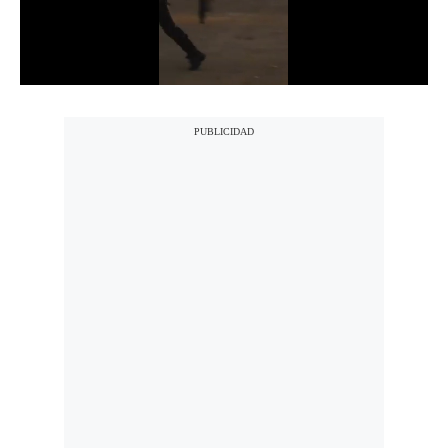
Notas Contratadas
Podcast
Gestión TV
Videos
Fotogalerías
gestion.pe
¿quiénes
Somos?
Términos
Y
Condiciones
Política
De
Privacidad