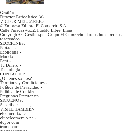
Gestión
Director Periodístico (e)
VÍCTOR MELGAREJO
© Empresa Editora El Comercio S.A.
Calle Paracas #532, Pueblo Libre, Lima.
Copyright© | Gestion.pe | Grupo El Comercio | Todos los derechos
reservados
SECCIONES:
Portada
-
Economía
-
Mundo
-
Perú
-
Tu Dinero
-
Tecnología
CONTACTO:
¿Quiénes somos?
-
Términos y Condiciones
-
Política de Privacidad
-
Politica de Cookies
-
Preguntas Frecuentes
SÍGUENOS:
Suscríbete
VISITE TAMBIÉN:
elcomercio.pe
-
clubelcomercio.pe
-
depor.com
-
trome.com
-