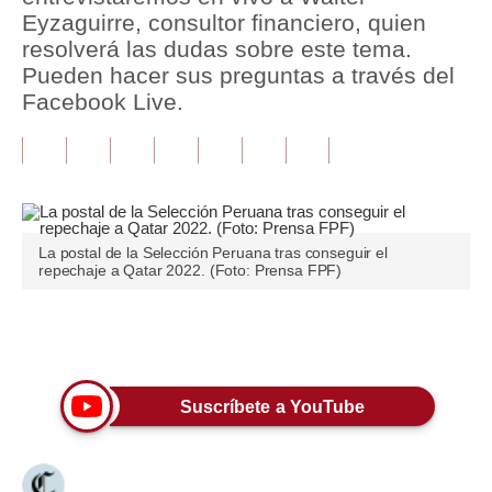
Eyzaguirre, consultor financiero, quien
Tu Dinero
resolverá las dudas sobre este tema.
Pueden hacer sus preguntas a través del
Finanzas Personales
Facebook Live.
Inmobiliarias
Plus G
Opinión
La postal de la Selección Peruana tras conseguir el
Editorial
repechaje a Qatar 2022. (Foto: Prensa FPF)
Pregunta de hoy
Únete a nuestro canal
Blogs
Tendencias
Suscríbete a YouTube
Lujo
Viajes