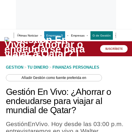
Últimas Noticias
Empresas G
Empresas
G de Gestión
Finanzas
Lo último
Peru Quiosco
SUSCRÍBETE
Portada
GESTION
>
TU DINERO
>
FINANZAS PERSONALES
Empresas
Añadir
Gestión
como fuente preferida en
Management & Empleo
Gestión En Vivo: ¿Ahorrar o
Economía
endeudarse para viajar al
mundial de Qatar?
Mercados
Perú
GestiónEnVivo. Hoy desde las 03:00 p.m.
entrevistaremos en vivo a Walter
Política