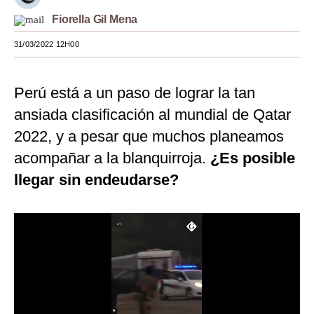
Fiorella Gil Mena
Moda
31/03/2022 12H00
Estilos
Mundo
Perú está a un paso de lograr la tan
EEUU
ansiada clasificación al mundial de Qatar
México
2022, y a pesar que muchos planeamos
acompañar a la blanquirroja.
¿Es posible
España
llegar sin endeudarse?
Internacional
Tecnología
Club del Suscriptor
Mix
G de Gestión