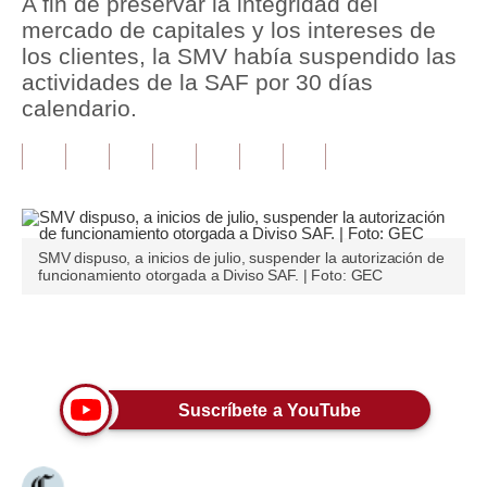
A fin de preservar la integridad del
mercado de capitales y los intereses de
Tu Dinero
los clientes, la SMV había suspendido las
actividades de la SAF por 30 días
Finanzas Personales
calendario.
Inmobiliarias
Plus G
Opinión
SMV dispuso, a inicios de julio, suspender la autorización de
Editorial
funcionamiento otorgada a Diviso SAF. | Foto: GEC
Pregunta de hoy
Únete a nuestro canal
Blogs
Tendencias
Suscríbete a YouTube
Lujo
Viajes