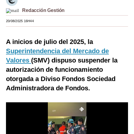
Moda
Redacción Gestión
Estilos
20/08/2025 16H44
Mundo
A inicios de julio del 2025, la
EEUU
Superintendencia del Mercado de
México
Valores
(SMV) dispuso suspender la
autorización de funcionamiento
España
otorgada a Diviso Fondos Sociedad
Internacional
Administradora de Fondos.
Tecnología
Club del Suscriptor
Mix
G de Gestión