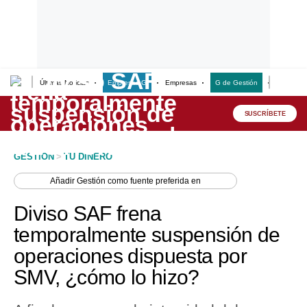
Últimas Noticias
Empresas G
Empresas
G de Gestión
Finanzas
Lo último
Peru Quiosco
SUSCRÍBETE
Portada
GESTION
>
TU DINERO
Empresas
Añadir
Gestión
como fuente preferida en
Management & Empleo
Diviso SAF frena
Economía
temporalmente suspensión de
operaciones dispuesta por
Mercados
SMV, ¿cómo lo hizo?
Perú
Política