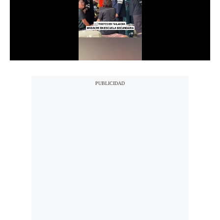
Notas Contratadas
Podcast
Gestión TV
Videos
Fotogalerías
gestion.pe
¿quiénes
Somos?
Términos
Y
Condiciones
Política
De
Privacidad