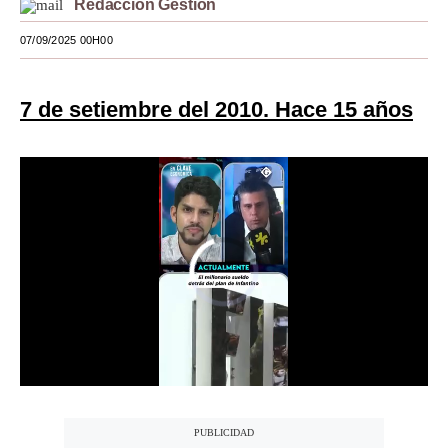
Redacción Gestión
Moda
07/09/2025 00H00
Estilos
7 de setiembre del 2010. Hace 15 años
Mundo
EEUU
México
España
Internacional
Tecnología
Club del Suscriptor
Mix
G de Gestión