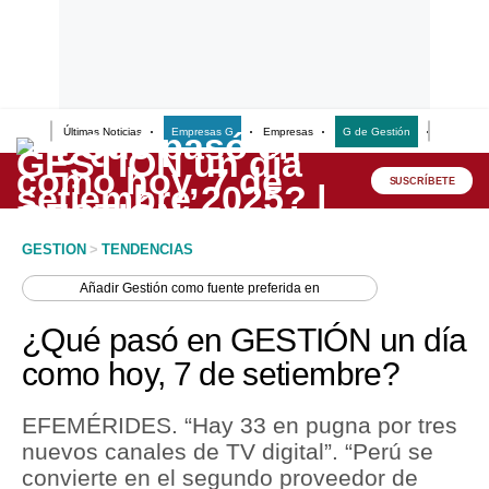
Últimas Noticias
Empresas G
Empresas
G de Gestión
Finanzas
Lo último
Peru Quiosco
SUSCRÍBETE
Portada
GESTION
>
TENDENCIAS
Empresas
Añadir
Gestión
como fuente preferida en
Management & Empleo
¿Qué pasó en GESTIÓN un día
Economía
como hoy, 7 de setiembre?
Mercados
EFEMÉRIDES. “Hay 33 en pugna por tres
Perú
nuevos canales de TV digital”. “Perú se
convierte en el segundo proveedor de
Política