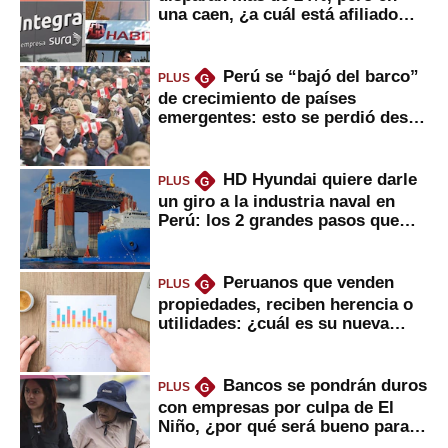
una caen, ¿a cuál está afiliado
usted?
Perú se “bajó del barco”
PLUS
G
de crecimiento de países
emergentes: esto se perdió desde
2022
HD Hyundai quiere darle
PLUS
G
un giro a la industria naval en
Perú: los 2 grandes pasos que
daría
Peruanos que venden
PLUS
G
propiedades, reciben herencia o
utilidades: ¿cuál es su nueva
inversión clave?
Bancos se pondrán duros
PLUS
G
con empresas por culpa de El
Niño, ¿por qué será bueno para
ahorristas?