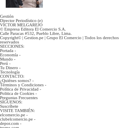
Gestión
Director Periodístico (e)
VÍCTOR MELGAREJO
© Empresa Editora El Comercio S.A.
Calle Paracas #532, Pueblo Libre, Lima.
Copyright© | Gestion.pe | Grupo El Comercio | Todos los derechos
reservados
SECCIONES:
Portada
-
Economía
-
Mundo
-
Perú
-
Tu Dinero
-
Tecnología
CONTACTO:
¿Quiénes somos?
-
Términos y Condiciones
-
Política de Privacidad
-
Politica de Cookies
-
Preguntas Frecuentes
SÍGUENOS:
Suscríbete
VISITE TAMBIÉN:
elcomercio.pe
-
clubelcomercio.pe
-
depor.com
-
trome.com
-