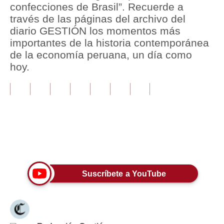
confecciones de Brasil”. Recuerde a
través de las páginas del archivo del
Tu Dinero
diario GESTIÓN los momentos más
Finanzas Personales
importantes de la historia contemporánea
de la economía peruana, un día como
Inmobiliarias
hoy.
Plus G
Opinión
Editorial
Pregunta de hoy
Únete a nuestro canal
Blogs
Suscríbete a YouTube
Tendencias
Lujo
Viajes