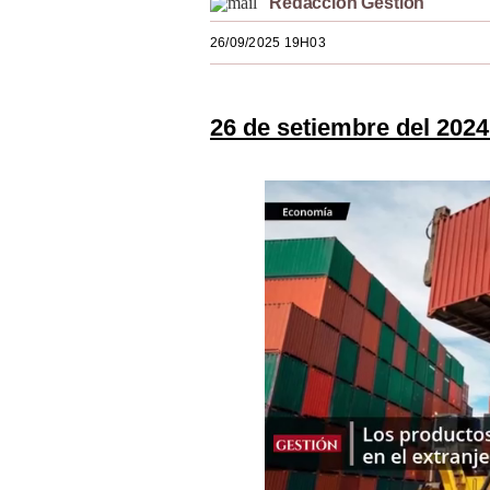
Redacción Gestión
Estilos
26/09/2025 19H03
Mundo
EEUU
26 de setiembre del 2024
México
España
Internacional
Tecnología
Club del Suscriptor
Mix
G de Gestión
Notas Contratadas