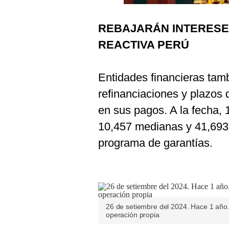
Podcast
REBAJARÁN INTERESE
Gestión TV
REACTIVA PERÚ
Videos
Fotogalerías
Entidades financieras tam
refinanciaciones y plazos 
en sus pagos. A la fecha, 
gestion.pe
10,457 medianas y 41,693
¿quiénes
Somos?
programa de garantías.
Términos
Y
Condiciones
Política
De
Privacidad
26 de setiembre del 2024. Hace 1 año.
operación propia
Politica