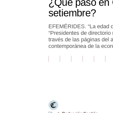
¿Qué pasó en 
Finanzas Personales
setiembre?
Inmobiliarias
EFEMÉRIDES. “La edad de j
Plus G
“Presidentes de directori
Opinión
través de las páginas del
contemporánea de la econ
Editorial
Pregunta de hoy
Blogs
Tendencias
Únete a nuestro canal
Lujo
Viajes
Moda