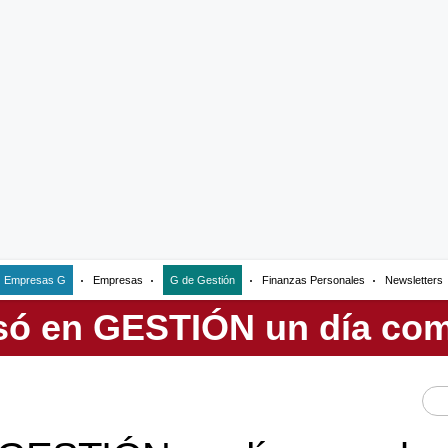
Empresas G
Empresas
G de Gestión
Finanzas Personales
Newsletters