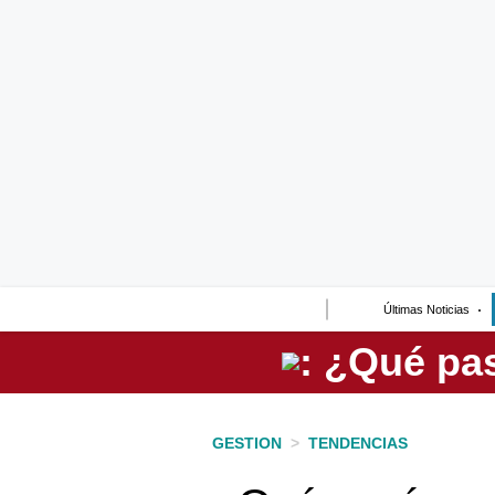
Lo último
Peru Quiosco
Portada
Empresas
Management & Empleo
Economía
Últimas Noticias
Mercados
Perú
Política
GESTION
>
TENDENCIAS
Tu Dinero