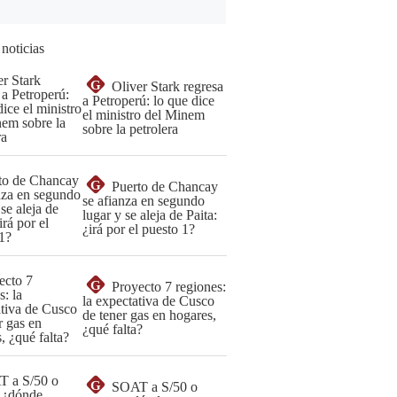
 noticias
G
Oliver Stark regresa
a Petroperú: lo que dice
el ministro del Minem
sobre la petrolera
G
Puerto de Chancay
se afianza en segundo
lugar y se aleja de Paita:
¿irá por el puesto 1?
G
Proyecto 7 regiones:
la expectativa de Cusco
de tener gas en hogares,
¿qué falta?
G
SOAT a S/50 o