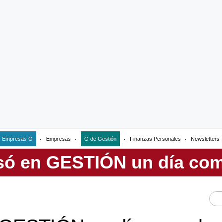
Empresas G
Empresas
G de Gestión
Finanzas Personales
Newsletters