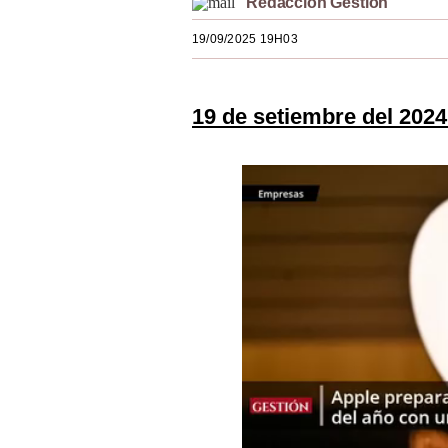
Redacción Gestión
Estilos
19/09/2025 19H03
Mundo
EEUU
19 de setiembre del 2024
México
España
Internacional
Tecnología
Club del Suscriptor
Mix
G de Gestión
Notas Contratadas