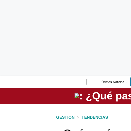
Lo último
Peru Quiosco
Portada
Empresas
Management & Empleo
Economía
Últimas Noticias
Mercados
Perú
Política
GESTION
>
TENDENCIAS
Tu Dinero