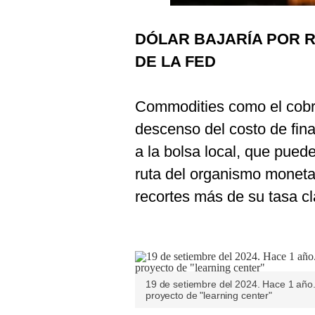
Podcast
DÓLAR BAJARÍA POR R
Gestión TV
DE LA FED
Videos
Fotogalerías
Commodities como el cobre
descenso del costo de fin
a la bolsa local, que pued
gestion.pe
ruta del organismo moneta
¿quiénes
Somos?
recortes más de su tasa cl
Términos
Y
Condiciones
Política
De
Privacidad
19 de setiembre del 2024. Hace 1 año. 
proyecto de "learning center"
Politica