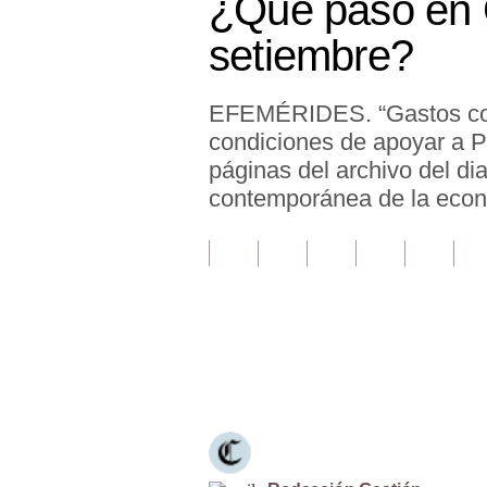
¿Qué pasó en 
Finanzas Personales
setiembre?
Inmobiliarias
EFEMÉRIDES. “Gastos con 
Plus G
condiciones de apoyar a Pe
Opinión
páginas del archivo del d
contemporánea de la econ
Editorial
Pregunta de hoy
Blogs
Tendencias
Únete a nuestro canal
Lujo
Viajes
Moda