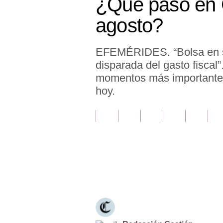
¿Qué pasó en 
Finanzas Personales
agosto?
Inmobiliarias
EFEMÉRIDES. “Bolsa en su
Plus G
disparada del gasto fiscal
Opinión
momentos más importantes
hoy.
Editorial
Pregunta de hoy
Blogs
Tendencias
Únete a nuestro canal
Lujo
Viajes
Moda