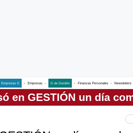
Empresas G
Empresas
G de Gestión
Finanzas Personales
Newsletters