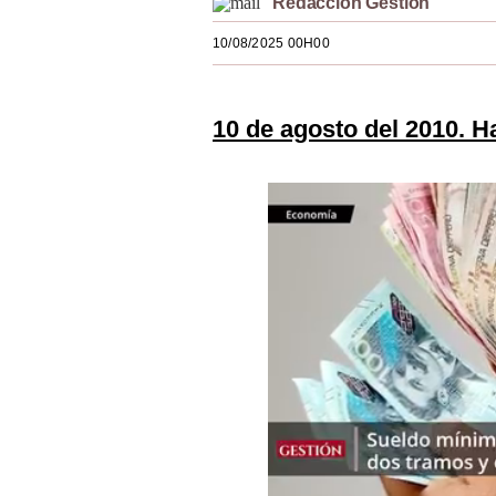
Redacción Gestión
Estilos
10/08/2025 00H00
Mundo
EEUU
10 de agosto del 2010. H
México
España
Internacional
Tecnología
Club del Suscriptor
Mix
G de Gestión
Notas Contratadas