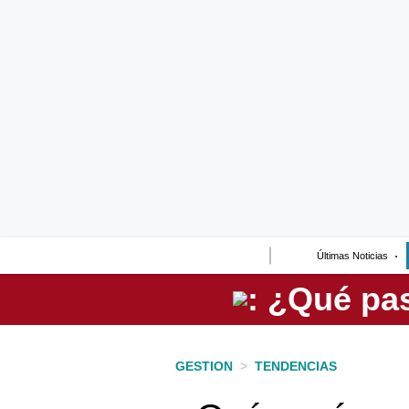
Lo último
Peru Quiosco
Portada
Empresas
Management & Empleo
Economía
Últimas Noticias
Mercados
Perú
Política
GESTION
>
TENDENCIAS
Tu Dinero