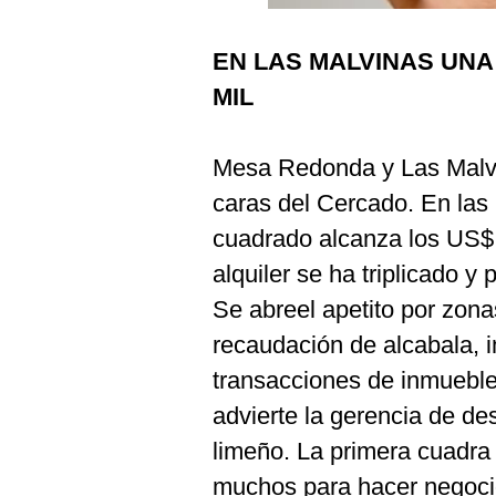
Podcast
EN LAS MALVINAS UNA
Gestión TV
MIL
Videos
Fotogalerías
Mesa Redonda y Las Malvi
caras del Cercado. En las 
cuadrado alcanza los US$
gestion.pe
alquiler se ha triplicado y
¿quiénes
Somos?
Se abreel apetito por zona
Términos
recaudación de alcabala, 
Y
Condiciones
transacciones de inmueble
Política
advierte la gerencia de de
De
Privacidad
limeño. La primera cuadra 
Politica
muchos para hacer negoci