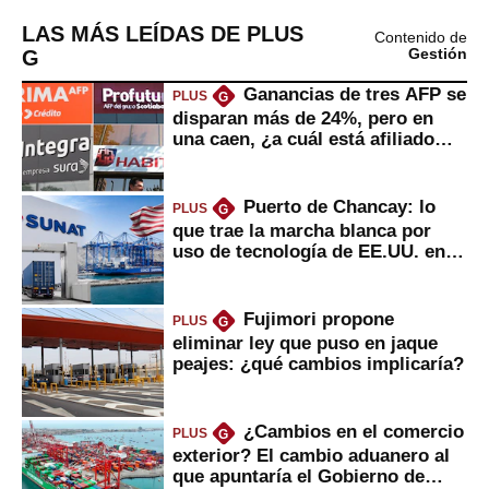
LAS MÁS LEÍDAS DE PLUS
Contenido de
G
Gestión
Ganancias de tres AFP se
PLUS
G
disparan más de 24%, pero en
una caen, ¿a cuál está afiliado
usted?
Puerto de Chancay: lo
PLUS
G
que trae la marcha blanca por
uso de tecnología de EE.UU. en
mercancías
Fujimori propone
PLUS
G
eliminar ley que puso en jaque
peajes: ¿qué cambios implicaría?
¿Cambios en el comercio
PLUS
G
exterior? El cambio aduanero al
que apuntaría el Gobierno de