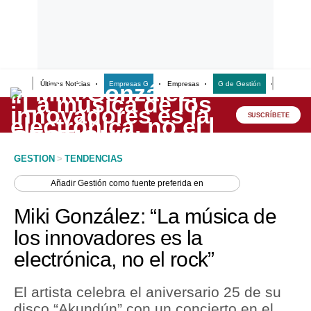
Últimas Noticias
Empresas G
Empresas
G de Gestión
Finanzas
Lo último
Peru Quiosco
SUSCRÍBETE
Portada
GESTION
>
TENDENCIAS
Empresas
Añadir
Gestión
como fuente preferida en
Management & Empleo
Miki González: “La música de
Economía
los innovadores es la
electrónica, no el rock”
Mercados
Perú
El artista celebra el aniversario 25 de su
disco “Akundún” con un concierto en el
Política