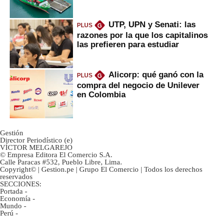
Fujimori
UTP, UPN y Senati: las
PLUS
G
razones por la que los capitalinos
las prefieren para estudiar
Alicorp: qué ganó con la
PLUS
G
compra del negocio de Unilever
en Colombia
Gestión
Director Periodístico (e)
VÍCTOR MELGAREJO
© Empresa Editora El Comercio S.A.
Calle Paracas #532, Pueblo Libre, Lima.
Copyright© | Gestion.pe | Grupo El Comercio | Todos los derechos
reservados
SECCIONES:
Portada
-
Economía
-
Mundo
-
Perú
-