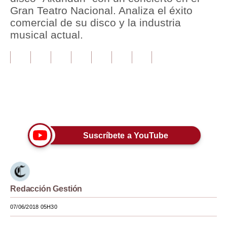
Gran Teatro Nacional. Analiza el éxito
Tu Dinero
comercial de su disco y la industria
musical actual.
Finanzas Personales
Inmobiliarias
Plus G
Opinión
Únete a nuestro canal
Editorial
Suscríbete a YouTube
Pregunta de hoy
Blogs
Tendencias
Redacción Gestión
Lujo
07/06/2018 05H30
Viajes