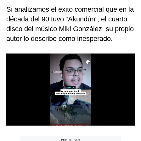
Si analizamos el éxito comercial que en la
Moda
década del 90 tuvo “Akundún”, el cuarto
Estilos
disco del músico Miki González, su propio
Mundo
autor lo describe como inesperado.
EEUU
México
España
Internacional
Tecnología
Club del Suscriptor
Mix
G de Gestión