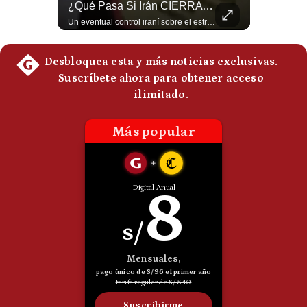
Netanyahu RECHAZA El Plan De Trump Para Gaza | Gestión Mundo
¿Qué Pasa Si Irán CIERRA El Estrecho De Ormuz? | #radar24
Politica
El primer ministro israelí, Benjamín Netanyahu, aclaró que Israel NO ha aceptado la propuesta respaldada por Estados Unidos sobre el futuro y la desmilitarización de Gaza. ¿Se rompe la alianza estratégica entre Washington y Tel Aviv? #Netanyahu #Israel #Trump #Gaza #EstadosUnidos #Geopolitica #NoticiasInternacionales #Shorts 👉 Suscríbete y activa la campana para no perderte nuestro análisis diario. 🌎 Síguenos en nuestras redes sociales: 📌 Web oficial: https://gestion.pe/mundo/ 📌 LinkedIn: http://bit.ly/3HYIET0 📌 X (Twitter): http://bit.ly/4noZtX9 📌 TikTok: http://bit.ly/4evB6TO
Un eventual control iraní sobre el estrecho de Ormuz cambiaría radicalmente el equilibrio de poder, así lo explicó el analista Roberto Heimovits. Además, explicó que países como Arabia Saudita, Qatar, Emiratos Árabes Unidos, Irak y Kuwait dependen de esa ruta para exportar petróleo, gas y fertilizantes. #Geopolitica #Irán #EstrechoDeOrmuz #Petroleo #NoticiasInternacionales #RobertoHeimovits #Shorts 👉 Suscríbete y activa la campana para no perderte nuestro análisis diario. 🌎 Síguenos en nuestras redes sociales: 📌 Web oficial: https://gestion.pe/mundo/ 📌 LinkedIn: http://bit.ly/3HYIET0 📌 X (Twitter): http://bit.ly/4noZtX9 📌 TikTok: http://bit.ly/4evB6TO
De
Cookies
Preguntas
Frecuentes