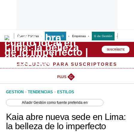
Últimas Noticias
Empresas G
Empresas
G de Gestión
Finanzas
Lo último
Peru Quiosco
SUSCRÍBETE
Portada
EXCLUSIVO PARA SUSCRIPTORES
Empresas
PLUS
G
Management & Empleo
GESTION
>
TENDENCIAS
>
ESTILOS
Economía
Añadir
Gestión
como fuente preferida en
Mercados
Kaia abre nueva sede en Lima:
Perú
la belleza de lo imperfecto
Política