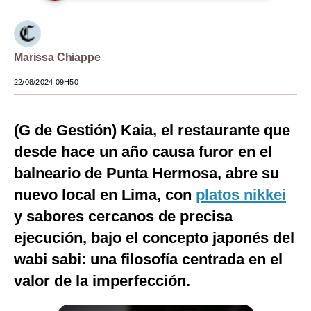
Moda
Estilos
Marissa Chiappe
Mundo
22/08/2024 09H50
EEUU
(G de Gestión) Kaia, el restaurante que
México
desde hace un año causa furor en el
España
balneario de Punta Hermosa, abre su
Internacional
nuevo local en Lima, con
platos nikkei
y sabores cercanos de precisa
Tecnología
ejecución, bajo el concepto japonés del
Club del Suscriptor
wabi sabi: una filosofía centrada en el
Mix
valor de la imperfección.
G de Gestión