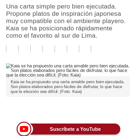
Una carta simple pero bien ejecutada.
Tu Dinero
Propone platos de inspiración japonesa
muy compatible con el ambiente playero.
Finanzas Personales
Kaia se ha posicionado rápidamente
como el favorito al sur de Lima.
Inmobiliarias
Plus G
Opinión
Editorial
Kaia se ha propuesto una carta amable pero bien ejecutada.
Pregunta de hoy
Son platos elaborados pero fáciles de disfrutar, lo que hace
que la elección sea difícil. (Foto: Kaia)
Blogs
Tendencias
Únete a nuestro canal
Lujo
Suscríbete a YouTube
Viajes