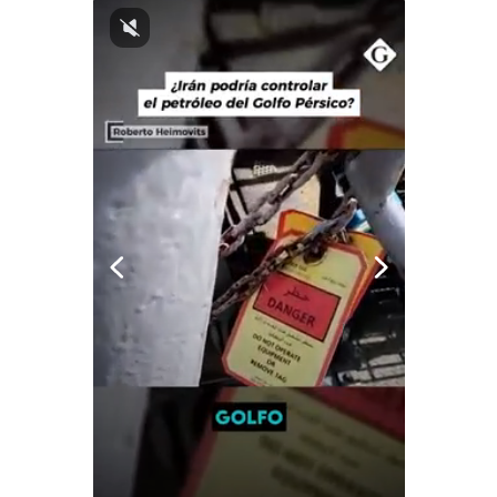
Notas Contratadas
Podcast
Gestión TV
Videos
Fotogalerías
gestion.pe
¿quiénes
Somos?
Términos
Y
Condiciones
Política
De
Privacidad