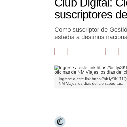
Club Digital: 
Finanzas Personales
suscriptores d
Inmobiliarias
Como suscriptor de Gestió
Plus G
estadía a destinos nacion
Opinión
Editorial
Pregunta de hoy
Blogs
Ingrese a este link https://bit.ly/3Klj
NM Viajes los días del cierrapuertas.
Tendencias
Lujo
Únete a nuestro canal
Viajes
Moda