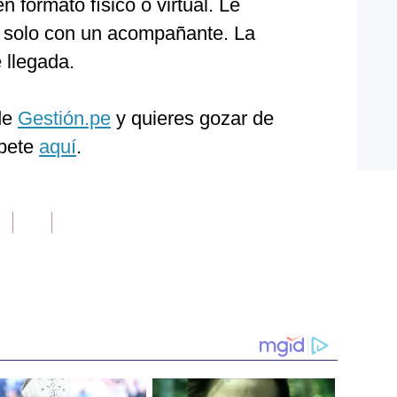
n formato físico o virtual. Le
solo con un acompañante. La
 llegada.
 de
Gestión.pe
y quieres gozar de
íbete
aquí
.