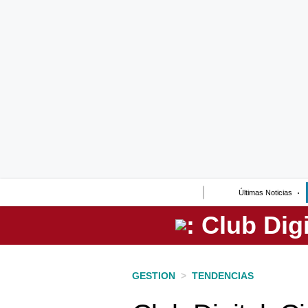
Lo último
Peru Quiosco
Portada
Empresas
Management & Empleo
Economía
Últimas Noticias
Mercados
Perú
Política
GESTION
>
TENDENCIAS
Tu Dinero