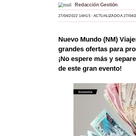
Redacción Gestión
Estilos
27/04/2022 14H15
- ACTUALIZADO A 27/04/
Mundo
EEUU
Nuevo Mundo (NM) Viajes 
México
grandes ofertas para pr
España
¡No espere más y separe
Internacional
de este gran evento!
Tecnología
Club del Suscriptor
Mix
G de Gestión
Notas Contratadas