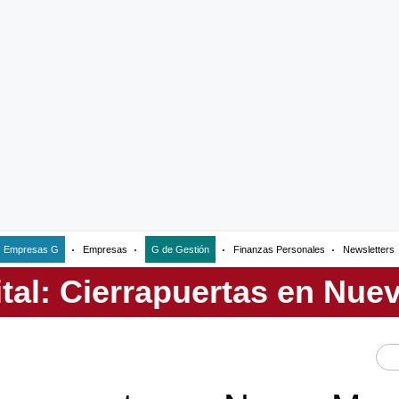
Empresas G
Empresas
G de Gestión
Finanzas Personales
Newsletters