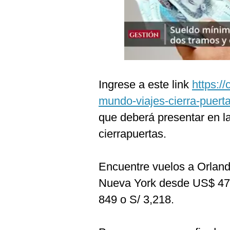
Podcast
Gestión TV
Videos
Fotogalerías
Ingrese a este link
https:/
mundo-viajes-cierra-puert
gestion.pe
que deberá presentar en la
¿quiénes
cierrapuertas.
Somos?
Términos
Encuentre vuelos a Orland
Y
Condiciones
Nueva York desde US$ 479
Política
849 o S/ 3,218.
De
Privacidad
Politica