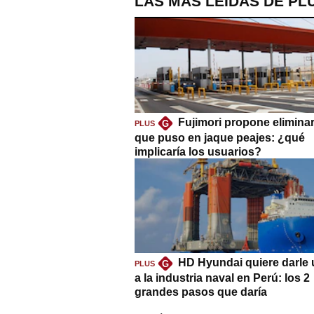
LAS MÁS LEÍDAS DE PL
Fujimori propone eliminar
G
PLUS
que puso en jaque peajes: ¿qué
implicaría los usuarios?
HD Hyundai quiere darle 
G
PLUS
a la industria naval en Perú: los 2
grandes pasos que daría