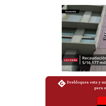
Podcast
Gestión TV
Videos
Fotogalerías
gestion.pe
¿quiénes
Somos?
Términos
Y
Condiciones
Política
De
Privacidad
Politica