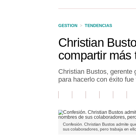
Finanzas Personales
Inmobiliarias
GESTION
>
TENDENCIAS
Plus G
Christian Bust
Opinión
compartir más 
Editorial
Pregunta de hoy
Christian Bustos, gerente 
para hacerlo con éxito fue 
Blogs
Tendencias
Lujo
Viajes
Confesión. Christian Bustos admite qu
sus colaboradores, pero trabaja en ell
Moda