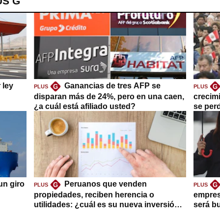
US G
 ley
Ganancias de tres AFP se
G
G
PLUS
PLUS
disparan más de 24%, pero en una caen,
crecim
¿a cuál está afiliado usted?
se per
un giro
Peruanos que venden
G
G
PLUS
PLUS
propiedades, reciben herencia o
empres
utilidades: ¿cuál es su nueva inversión
será b
clave?