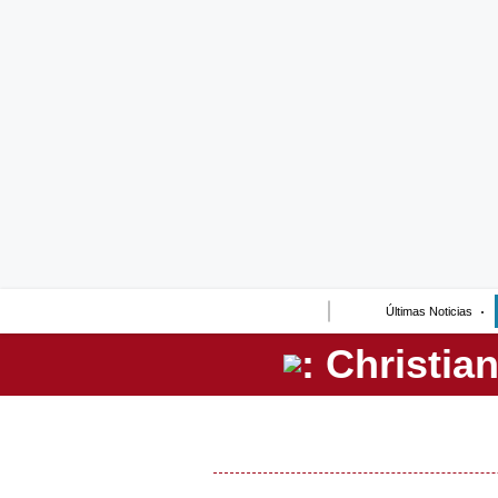
Lo último
Peru Quiosco
Portada
Empresas
Management & Empleo
Economía
Últimas Noticias
Mercados
Perú
Política
Tu Dinero