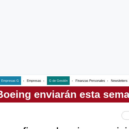
Empresas G
Empresas
G de Gestión
Finanzas Personales
Newsletters