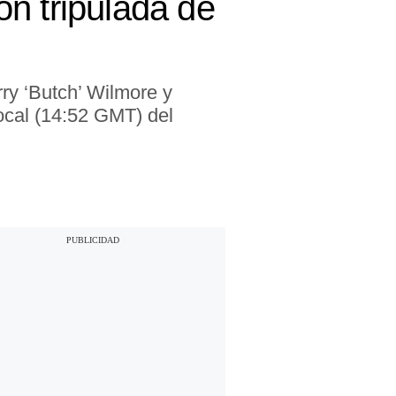
n tripulada de
rry ‘Butch’ Wilmore y
local (14:52 GMT) del