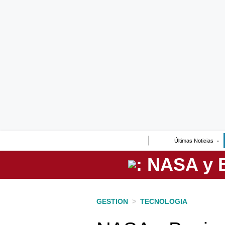
Lo último
Peru Quiosco
Portada
Empresas
Management & Empleo
Economía
Últimas Noticias
Mercados
Perú
Política
GESTION
>
TECNOLOGIA
Tu Dinero