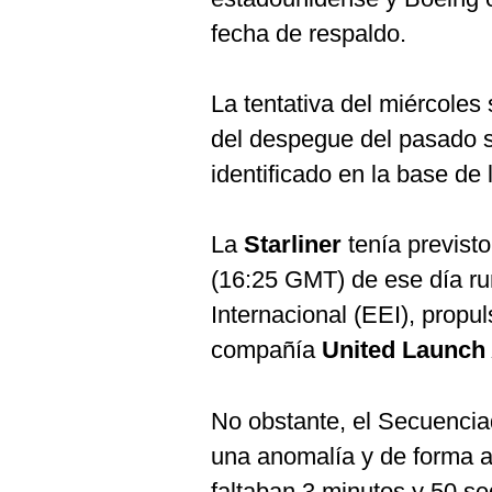
De
Cookies
fecha de respaldo.
Preguntas
Frecuentes
La tentativa del miércoles 
del despegue del pasado s
identificado en la base de
La
Starliner
tenía previsto
(16:25 GMT) de ese día ru
Internacional (EEI), propu
compañía
United Launch 
No obstante, el Secuencia
una anomalía y de forma a
faltaban 3 minutos y 50 s