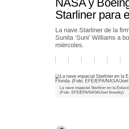
NASA y Boeing 
Finanzas Personales
Starliner para 
Inmobiliarias
La nave Starliner de la fi
Plus G
Sunita ‘Suni’ Williams a b
Opinión
miércoles.
Editorial
Pregunta de hoy
Blogs
La nave espacial Starliner en la Estac
Tendencias
(Foto: EFE/EPA/NASA/Joel Kowsky)
Lujo
Únete a nuestro canal
Viajes
Moda