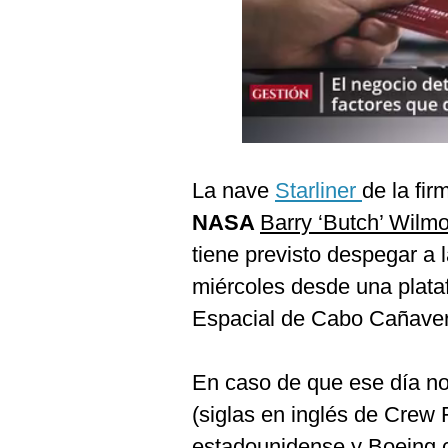
Podcast
Gestión TV
Videos
Fotogalerías
La nave
Starliner
de la fir
NASA
Barry ‘Butch’ Wilmo
gestion.pe
tiene previsto despegar a 
¿quiénes
Somos?
miércoles desde una plata
Términos
Espacial de Cabo Cañavera
Y
Condiciones
Política
En caso de que ese día no
De
Privacidad
(siglas en inglés de Crew F
Politica
estadounidense y Boeing 