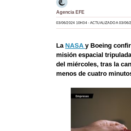
Estilos
Agencia EFE
Mundo
03/06/2024 10H34
- ACTUALIZADO A 03/06/
EEUU
México
La
NASA
y Boeing confi
España
misión espacial tripulad
del miércoles, tras la c
Internacional
menos de cuatro minuto
Tecnología
Club del Suscriptor
Mix
G de Gestión
Notas Contratadas