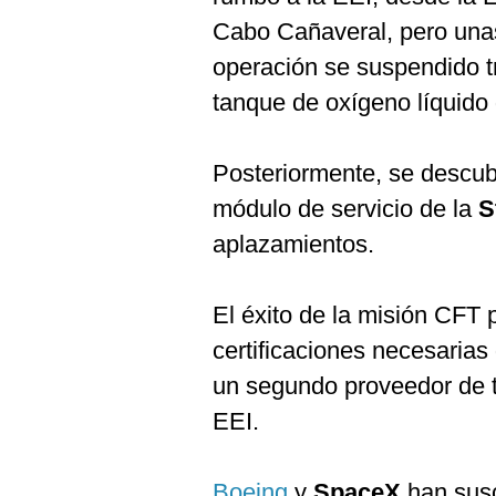
Cabo Cañaveral, pero unas
operación se suspendido t
tanque de oxígeno líquido 
Posteriormente, se descub
módulo de servicio de la
S
aplazamientos.
El éxito de la misión CFT 
certificaciones necesaria
un segundo proveedor de tr
EEI.
Boeing
y
SpaceX
han susc