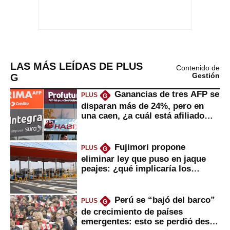
LAS MÁS LEÍDAS DE PLUS
Contenido de
G
Gestión
Ganancias de tres AFP se
PLUS
G
disparan más de 24%, pero en
una caen, ¿a cuál está afiliado
usted?
Fujimori propone
PLUS
G
eliminar ley que puso en jaque
peajes: ¿qué implicaría los
usuarios?
Perú se “bajó del barco”
PLUS
G
de crecimiento de países
emergentes: esto se perdió desde