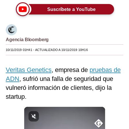
Moda
Suscríbete a YouTube
Estilos
Mundo
Agencia Bloomberg
EEUU
10/11/2019 01H41
- ACTUALIZADO A 10/11/2019 10H16
México
España
Veritas Genetics
, empresa de
pruebas de
ADN
Internacional
, sufrió una falla de seguridad que
vulneró información de clientes, dijo la
Tecnología
startup.
Club del Suscriptor
Mix
G de Gestión