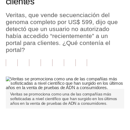
clientes
Tu Dinero
Veritas, que vende secuenciación del
genoma completo por US$ 599, dijo que
Finanzas Personales
detectó que un usuario no autorizado
Inmobiliarias
había accedido “recientemente” a un
portal para clientes. ¿Qué contenía el
Plus G
portal?
Opinión
Editorial
Pregunta de hoy
Blogs
Veritas se promociona como una de las compañías más
sofisticadas a nivel científico que han surgido en los últimos
años en la venta de pruebas de ADN a consumidores.
Tendencias
Lujo
Únete a nuestro canal
Viajes