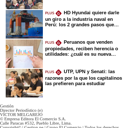
2022
HD Hyundai quiere darle
PLUS
G
un giro a la industria naval en
Perú: los 2 grandes pasos que
daría
Peruanos que venden
PLUS
G
propiedades, reciben herencia o
utilidades: ¿cuál es su nueva
inversión clave?
UTP, UPN y Senati: las
PLUS
G
razones por la que los capitalinos
las prefieren para estudiar
Gestión
Director Periodístico (e)
VÍCTOR MELGAREJO
© Empresa Editora El Comercio S.A.
Calle Paracas #532, Pueblo Libre, Lima.
Copyright© | Gestion.pe | Grupo El Comercio | Todos los derechos