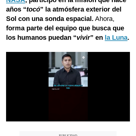
Notas Contratadas
años “
tocó
” la atmósfera exterior del
Sol con una sonda espacial.
Ahora,
Podcast
forma parte del equipo que busca que
Gestión TV
los humanos puedan “
vivir
” en
la Luna
.
Videos
Fotogalerías
gestion.pe
¿quiénes
Somos?
Términos
Y
Condiciones
Política
De
Privacidad