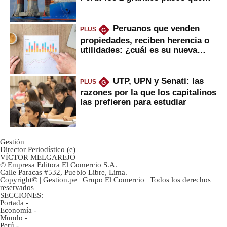
daría
Peruanos que venden
PLUS
G
propiedades, reciben herencia o
utilidades: ¿cuál es su nueva
inversión clave?
UTP, UPN y Senati: las
PLUS
G
razones por la que los capitalinos
las prefieren para estudiar
Gestión
Director Periodístico (e)
VÍCTOR MELGAREJO
© Empresa Editora El Comercio S.A.
Calle Paracas #532, Pueblo Libre, Lima.
Copyright© | Gestion.pe | Grupo El Comercio | Todos los derechos
reservados
SECCIONES:
Portada
-
Economía
-
Mundo
-
Perú
-