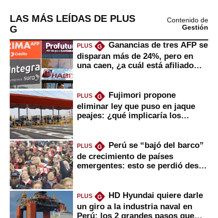
LAS MÁS LEÍDAS DE PLUS
Contenido de
G
Gestión
Ganancias de tres AFP se
PLUS
G
disparan más de 24%, pero en
una caen, ¿a cuál está afiliado
usted?
Fujimori propone
PLUS
G
eliminar ley que puso en jaque
peajes: ¿qué implicaría los
usuarios?
Perú se “bajó del barco”
PLUS
G
de crecimiento de países
emergentes: esto se perdió desde
2022
HD Hyundai quiere darle
PLUS
G
un giro a la industria naval en
Perú: los 2 grandes pasos que