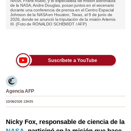
NASA, Frank Rubio, y el especialista de misión astronauta
de la NASA, Andre Douglas, posan juntos en el escenario
Moda
durante una conferencia de prensa en el Centro Espacial
Johnson de la NASA en Houston, Texas, el 9 de junio de
2026, donde se anunció la tripulación de la misión Artemis
Estilos
III. (Foto de RONALDO SCHEMIDT / AFP)
Mundo
Únete a nuestro canal
EEUU
México
Suscríbete a YouTube
España
Internacional
Tecnología
Agencia AFP
10/06/2026 13H35
Club del Suscriptor
Mix
Nicky Fox, responsable de ciencia de la
G de Gestión
NASA
, participó en la misión que hace