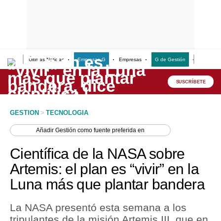
Últimas Noticias
Empresas G
Empresas
G de Gestión
Finanzas
Lo último
Peru Quiosco
SUSCRÍBETE
Portada
GESTION
>
TECNOLOGIA
Empresas
Añadir
Gestión
como fuente preferida en
Management & Empleo
Científica de la NASA sobre
Economía
Artemis: el plan es “vivir” en la
Luna más que plantar bandera
Mercados
Perú
La NASA presentó esta semana a los
tripulantes de la misión Artemis III, que en
Política