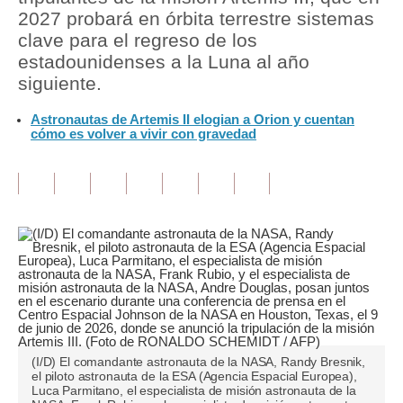
2027 probará en órbita terrestre sistemas
Tu Dinero
clave para el regreso de los
estadounidenses a la Luna al año
Finanzas Personales
siguiente.
Inmobiliarias
Astronautas de Artemis II elogian a Orion y cuentan
cómo es volver a vivir con gravedad
Plus G
Opinión
Editorial
Pregunta de hoy
Blogs
Tendencias
Lujo
(I/D) El comandante astronauta de la NASA, Randy Bresnik,
el piloto astronauta de la ESA (Agencia Espacial Europea),
Luca Parmitano, el especialista de misión astronauta de la
Viajes