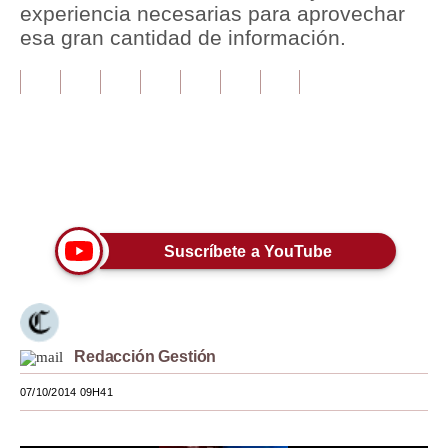
experiencia necesarias para aprovechar
esa gran cantidad de información.
Tu Dinero
Finanzas Personales
Inmobiliarias
Plus G
Únete a nuestro canal
Opinión
Editorial
Suscríbete a YouTube
Pregunta de hoy
Blogs
Redacción Gestión
Tendencias
07/10/2014 09H41
Lujo
Viajes