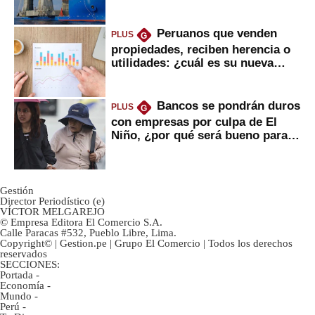
daría
Peruanos que venden
PLUS
G
propiedades, reciben herencia o
utilidades: ¿cuál es su nueva
inversión clave?
Bancos se pondrán duros
PLUS
G
con empresas por culpa de El
Niño, ¿por qué será bueno para
ahorristas?
Gestión
Director Periodístico (e)
VÍCTOR MELGAREJO
© Empresa Editora El Comercio S.A.
Calle Paracas #532, Pueblo Libre, Lima.
Copyright© | Gestion.pe | Grupo El Comercio | Todos los derechos
reservados
SECCIONES:
Portada
-
Economía
-
Mundo
-
Perú
-