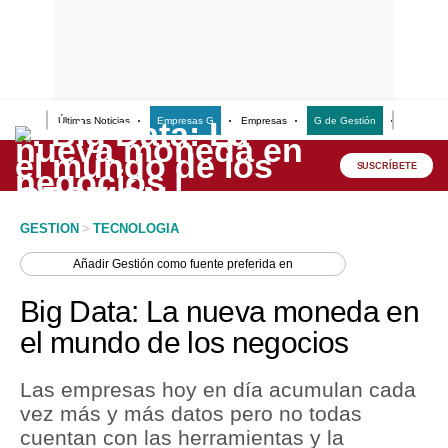
Últimas Noticias
Empresas G
Empresas
G de Gestión
Finanzas
Lo último
Peru Quiosco
SUSCRÍBETE
Portada
GESTION
>
TECNOLOGIA
Empresas
Añadir
Gestión
como fuente preferida en
Management & Empleo
Big Data: La nueva moneda en
Economía
el mundo de los negocios
Mercados
Las empresas hoy en día acumulan cada
Perú
vez más y más datos pero no todas
cuentan con las herramientas y la
Política