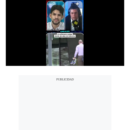
Moda
Estilos
Mundo
EEUU
México
España
Internacional
Tecnología
Club del Suscriptor
Mix
G de Gestión