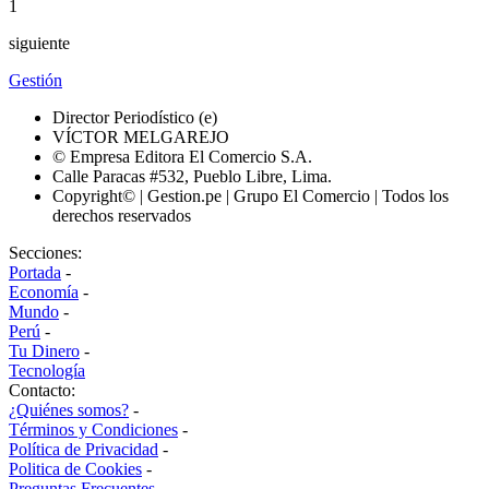
1
siguiente
Gestión
Director Periodístico (e)
VÍCTOR MELGAREJO
© Empresa Editora El Comercio S.A.
Calle Paracas #532, Pueblo Libre, Lima.
Copyright© | Gestion.pe | Grupo El Comercio | Todos los
derechos reservados
Secciones:
Portada
-
Economía
-
Mundo
-
Perú
-
Tu Dinero
-
Tecnología
Contacto:
¿Quiénes somos?
-
Términos y Condiciones
-
Política de Privacidad
-
Politica de Cookies
-
Preguntas Frecuentes