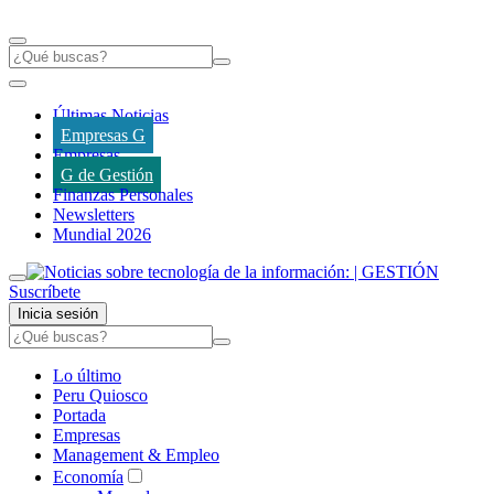
Últimas Noticias
Empresas G
Empresas
G de Gestión
Finanzas Personales
Newsletters
Mundial 2026
Suscríbete
Inicia sesión
Lo último
Peru Quiosco
Portada
Empresas
Management & Empleo
Economía