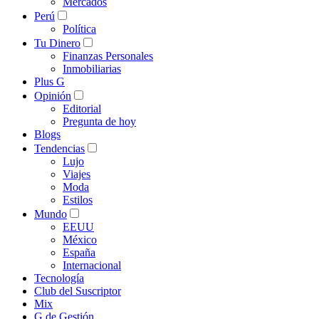
Mercados
Perú
Política
Tu Dinero
Finanzas Personales
Inmobiliarias
Plus G
Opinión
Editorial
Pregunta de hoy
Blogs
Tendencias
Lujo
Viajes
Moda
Estilos
Mundo
EEUU
México
España
Internacional
Tecnología
Club del Suscriptor
Mix
G de Gestión