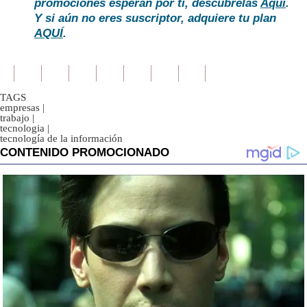
promociones esperan por ti, descúbrelas
Aquí
.
Y si aún no eres suscriptor, adquiere tu plan
AQUÍ
.
TAGS
empresas
|
trabajo
|
tecnologia
|
tecnología de la información