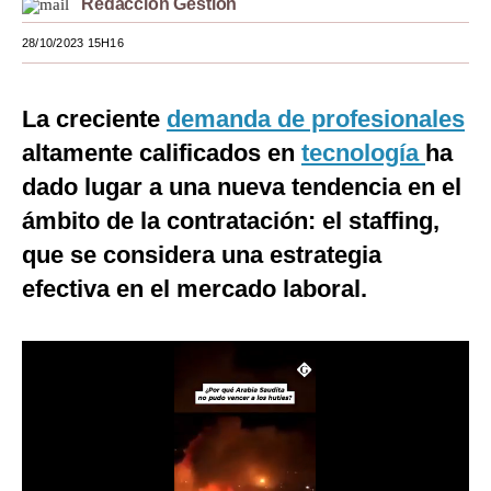
Redacción Gestión
Moda
28/10/2023 15H16
Estilos
La creciente
demanda de profesionales
Mundo
altamente calificados en
tecnología
ha
EEUU
dado lugar a una nueva tendencia en el
México
ámbito de la contratación: el staffing,
que se considera una estrategia
España
efectiva en el mercado laboral.
Internacional
Tecnología
Club del Suscriptor
Mix
G de Gestión