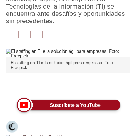
Tecnologías de la Información (TI) se
Tu Dinero
encuentra ante desafíos y oportunidades
sin precedentes.
Finanzas Personales
Inmobiliarias
Plus G
Opinión
El staffing en TI e la solución ágil para empresas. Foto:
Freepick
Editorial
Pregunta de hoy
Únete a nuestro canal
Blogs
Suscríbete a YouTube
Tendencias
Lujo
Viajes