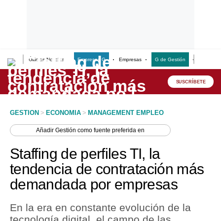
Últimas Noticias
Empresas G
Empresas
G de Gestión
Finanzas
Lo último
Peru Quiosco
SUSCRÍBETE
Portada
GESTION
>
ECONOMIA
>
MANAGEMENT EMPLEO
Empresas
Añadir
Gestión
como fuente preferida en
Management & Empleo
Staffing de perfiles TI, la
Economía
tendencia de contratación más
demandada por empresas
Mercados
Perú
En la era en constante evolución de la
tecnología digital, el campo de las
Política