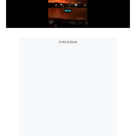
Notas Contratadas
Podcast
Gestión TV
Videos
Fotogalerías
gestion.pe
¿quiénes
Somos?
Términos
Y
Condiciones
Política
De
Privacidad