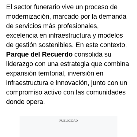
El sector funerario vive un proceso de
Moda
modernización, marcado por la demanda
Estilos
de servicios más profesionales,
Mundo
excelencia en infraestructura y modelos
de gestión sostenibles. En este contexto,
EEUU
Parque del Recuerdo
consolida su
México
liderazgo con una estrategia que combina
España
expansión territorial, inversión en
infraestructura e innovación, junto con un
Internacional
compromiso activo con las comunidades
Tecnología
donde opera.
Club del Suscriptor
Mix
G de Gestión