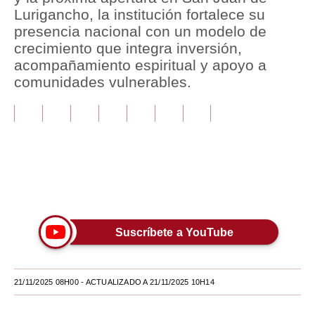
Lurigancho, la institución fortalece su
Tu Dinero
presencia nacional con un modelo de
crecimiento que integra inversión,
Finanzas Personales
acompañamiento espiritual y apoyo a
comunidades vulnerables.
Inmobiliarias
Plus G
Opinión
Editorial
Únete a nuestro canal
Pregunta de hoy
Blogs
Suscríbete a YouTube
Tendencias
Lujo
21/11/2025 08H00
- ACTUALIZADO A 21/11/2025 10H14
Viajes