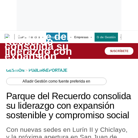
Últimas Noticias
Empresas G
Empresas
G de Gestión
Finanzas
Lo último
Peru Quiosco
SUSCRÍBETE
Portada
GESTION
>
PUBLIRREPORTAJE
Empresas
Añadir
Gestión
como fuente preferida en
Management & Empleo
Parque del Recuerdo consolida
Economía
su liderazgo con expansión
sostenible y compromiso social
Mercados
Perú
Con nuevas sedes en Lurín II y Chiclayo,
y la próxima apertura en San Juan de
Política