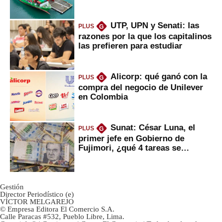
Fujimori
UTP, UPN y Senati: las
PLUS
G
razones por la que los capitalinos
las prefieren para estudiar
Alicorp: qué ganó con la
PLUS
G
compra del negocio de Unilever
en Colombia
Sunat: César Luna, el
PLUS
G
primer jefe en Gobierno de
Fujimori, ¿qué 4 tareas se
marcan urgentes?
Gestión
Director Periodístico (e)
VÍCTOR MELGAREJO
© Empresa Editora El Comercio S.A.
Calle Paracas #532, Pueblo Libre, Lima.