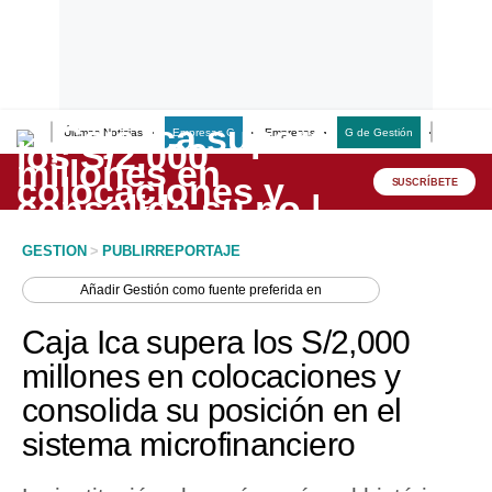
Últimas Noticias
Empresas G
Empresas
G de Gestión
Finanzas
Lo último
Peru Quiosco
SUSCRÍBETE
Portada
GESTION
>
PUBLIRREPORTAJE
Empresas
Añadir
Gestión
como fuente preferida en
Management & Empleo
Caja Ica supera los S/2,000
Economía
millones en colocaciones y
consolida su posición en el
Mercados
sistema microfinanciero
Perú
Política