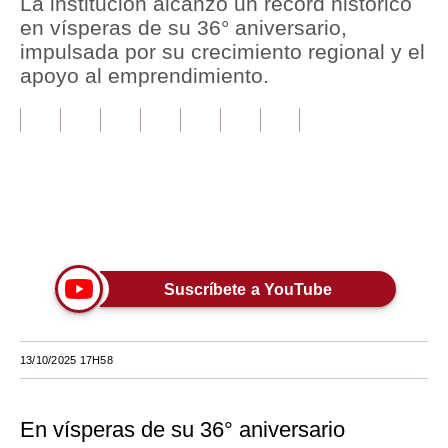
La institución alcanzó un récord histórico
en vísperas de su 36° aniversario,
Tu Dinero
impulsada por su crecimiento regional y el
apoyo al emprendimiento.
Finanzas Personales
Inmobiliarias
Plus G
Opinión
Únete a nuestro canal
Editorial
Pregunta de hoy
Suscríbete a YouTube
Blogs
Tendencias
13/10/2025 17H58
Lujo
En vísperas de su 36° aniversario
Viajes