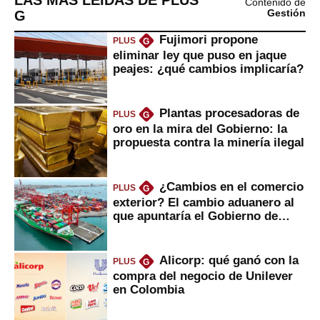
LAS MÁS LEÍDAS DE PLUS
Contenido de
G
Gestión
Fujimori propone
PLUS
G
eliminar ley que puso en jaque
peajes: ¿qué cambios implicaría?
Plantas procesadoras de
PLUS
G
oro en la mira del Gobierno: la
propuesta contra la minería ilegal
¿Cambios en el comercio
PLUS
G
exterior? El cambio aduanero al
que apuntaría el Gobierno de
Fujimori
Alicorp: qué ganó con la
PLUS
G
compra del negocio de Unilever
en Colombia