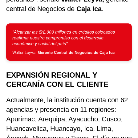
central de Negocios de
Caja Ica
.
"Alcanzar los S/2,000 millones en créditos colocados
reafirma nuestro compromiso con el desarrollo
económico y social del país".
Walter Leyva,
Gerente Central de Negocios de Caja Ica
EXPANSIÓN REGIONAL Y
CERCANÍA CON EL CLIENTE
Actualmente, la institución cuenta con 62
agencias y presencia en 11 regiones:
Apurímac, Arequipa, Ayacucho, Cusco,
Huancavelica, Huancayo, Ica, Lima,