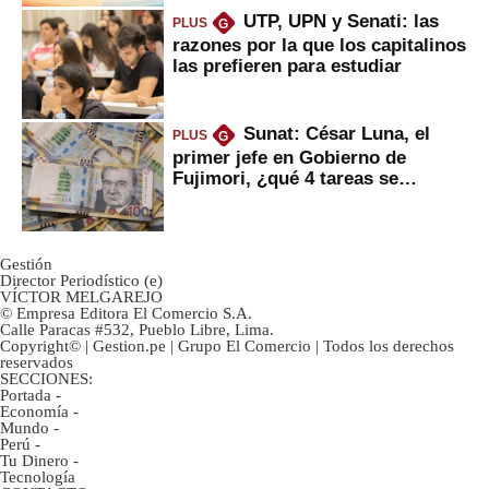
UTP, UPN y Senati: las
PLUS
G
razones por la que los capitalinos
las prefieren para estudiar
Sunat: César Luna, el
PLUS
G
primer jefe en Gobierno de
Fujimori, ¿qué 4 tareas se
marcan urgentes?
Gestión
Director Periodístico (e)
VÍCTOR MELGAREJO
© Empresa Editora El Comercio S.A.
Calle Paracas #532, Pueblo Libre, Lima.
Copyright© | Gestion.pe | Grupo El Comercio | Todos los derechos
reservados
SECCIONES:
Portada
-
Economía
-
Mundo
-
Perú
-
Tu Dinero
-
Tecnología