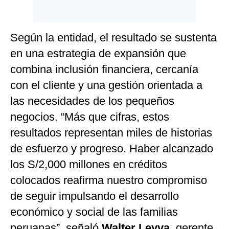
Politica
De
Cookies
Según la entidad, el resultado se sustenta
Preguntas
en una estrategia de expansión que
Frecuentes
combina inclusión financiera, cercanía
con el cliente y una gestión orientada a
las necesidades de los pequeños
negocios. “Más que cifras, estos
resultados representan miles de historias
de esfuerzo y progreso. Haber alcanzado
los S/2,000 millones en créditos
colocados reafirma nuestro compromiso
de seguir impulsando el desarrollo
económico y social de las familias
peruanas”, señaló
Walter Leyva,
gerente