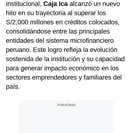
institucional,
Caja Ica
alcanzó un nuevo
Moda
hito en su trayectoria al superar los
Estilos
S/2,000 millones en créditos colocados,
consolidándose entre las principales
Mundo
entidades del sistema microfinanciero
EEUU
peruano. Este logro refleja la evolución
México
sostenida de la institución y su capacidad
para generar impacto económico en los
España
sectores emprendedores y familiares del
Internacional
país.
Tecnología
Club del Suscriptor
Mix
G de Gestión