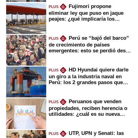
Fujimori propone
PLUS
G
eliminar ley que puso en jaque
peajes: ¿qué implicaría los
usuarios?
Perú se “bajó del barco”
PLUS
G
de crecimiento de países
emergentes: esto se perdió desde
2022
HD Hyundai quiere darle
PLUS
G
un giro a la industria naval en
Perú: los 2 grandes pasos que
daría
Peruanos que venden
PLUS
G
propiedades, reciben herencia o
utilidades: ¿cuál es su nueva
inversión clave?
UTP, UPN y Senati: las
PLUS
G