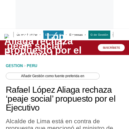
Últimas Noticias
Empresas G
Empresas
G de Gestión
Finanzas
Lo último
Peru Quiosco
SUSCRÍBETE
Portada
GESTION
>
PERU
Empresas
Añadir
Gestión
como fuente preferida en
Management & Empleo
Rafael López Aliaga rechaza
Economía
‘peaje social’ propuesto por el
Ejecutivo
Mercados
Perú
Alcalde de Lima está en contra de
propuesta que mencionó el ministro de
Política