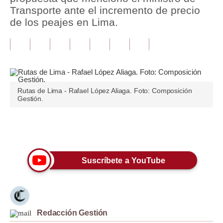
Transporte ante el incremento de precio
Tu Dinero
de los peajes en Lima.
Finanzas Personales
Inmobiliarias
Plus G
Rutas de Lima - Rafael López Aliaga. Foto: Composición
Opinión
Gestión.
Editorial
Únete a nuestro canal
Pregunta de hoy
Blogs
Suscríbete a YouTube
Tendencias
Lujo
Redacción Gestión
Viajes