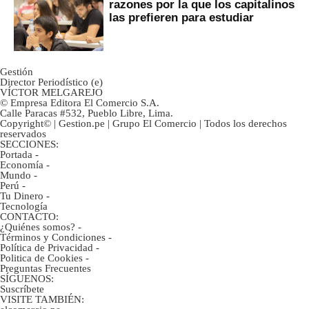
razones por la que los capitalinos
las prefieren para estudiar
Gestión
Director Periodístico (e)
VÍCTOR MELGAREJO
© Empresa Editora El Comercio S.A.
Calle Paracas #532, Pueblo Libre, Lima.
Copyright© | Gestion.pe | Grupo El Comercio | Todos los derechos
reservados
SECCIONES:
Portada
-
Economía
-
Mundo
-
Perú
-
Tu Dinero
-
Tecnología
CONTACTO:
¿Quiénes somos?
-
Términos y Condiciones
-
Política de Privacidad
-
Politica de Cookies
-
Preguntas Frecuentes
SÍGUENOS:
Suscríbete
VISITE TAMBIÉN: