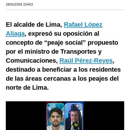
18/01/2024 21H43
Moda
Estilos
El alcalde de Lima,
Rafael López
Mundo
Aliaga
, expresó su oposición al
concepto de “peaje social” propuesto
EEUU
por el ministro de Transportes y
México
Comunicaciones,
Raúl Pérez-Reyes
,
España
destinado a beneficiar a los residentes
de las áreas cercanas a los peajes del
Internacional
norte de Lima.
Tecnología
Club del Suscriptor
Mix
G de Gestión