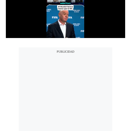
Notas Contratadas
Podcast
Gestión TV
Videos
Fotogalerías
gestion.pe
¿quiénes
Somos?
Términos
Y
Condiciones
Política
De
Privacidad