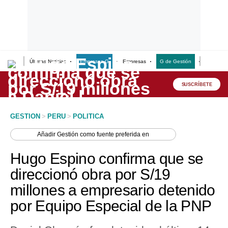
Últimas Noticias
Empresas G
Empresas
G de Gestión
Finanzas
Lo último
Peru Quiosco
SUSCRÍBETE
Portada
GESTION
>
PERU
>
POLITICA
Empresas
Añadir
Gestión
como fuente preferida en
Management & Empleo
Hugo Espino confirma que se
Economía
direccionó obra por S/19
millones a empresario detenido
Mercados
por Equipo Especial de la PNP
Perú
Política