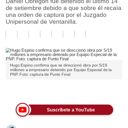
Daniel Obregón fue detenido el último 14
de setiembre debido a que sobre él recaía
Tu Dinero
una orden de captura por el Juzgado
Unipersonal de Ventanilla.
Finanzas Personales
Inmobiliarias
Plus G
Opinión
Hugo Espino confirma que se direccionó obra por S/19
Editorial
millones a empresario detenido por Equipo Especial de la
PNP. Foto: captura de Punto Final
Pregunta de hoy
Blogs
Únete a nuestro canal
Tendencias
Suscríbete a YouTube
Lujo
Viajes