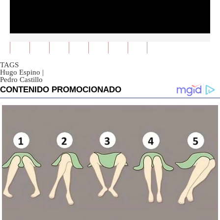
0
seconds
of
0
TAGS
seconds
Hugo Espino
|
Pedro Castillo