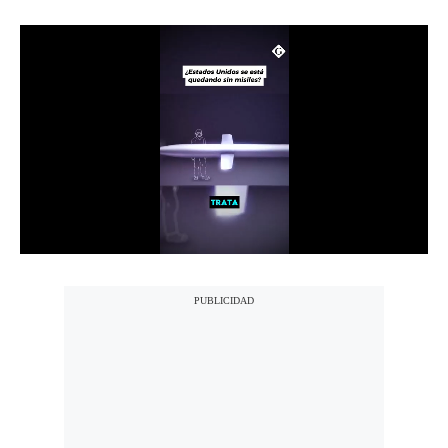
Notas Contratadas
Podcast
Gestión TV
Videos
Fotogalerías
gestion.pe
¿quiénes
Somos?
Términos
Y
Condiciones
Política
De
Privacidad