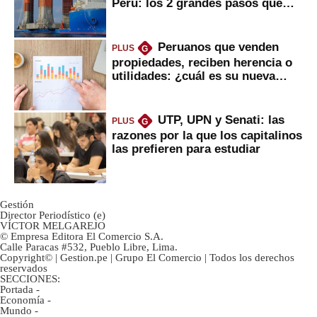
Perú: los 2 grandes pasos que
daría
Peruanos que venden
PLUS
G
propiedades, reciben herencia o
utilidades: ¿cuál es su nueva
inversión clave?
UTP, UPN y Senati: las
PLUS
G
razones por la que los capitalinos
las prefieren para estudiar
Gestión
Director Periodístico (e)
VÍCTOR MELGAREJO
© Empresa Editora El Comercio S.A.
Calle Paracas #532, Pueblo Libre, Lima.
Copyright© | Gestion.pe | Grupo El Comercio | Todos los derechos
reservados
SECCIONES:
Portada
-
Economía
-
Mundo
-