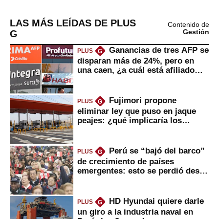
LAS MÁS LEÍDAS DE PLUS
Contenido de
G
Gestión
Ganancias de tres AFP se
PLUS
G
disparan más de 24%, pero en
una caen, ¿a cuál está afiliado
usted?
Fujimori propone
PLUS
G
eliminar ley que puso en jaque
peajes: ¿qué implicaría los
usuarios?
Perú se “bajó del barco”
PLUS
G
de crecimiento de países
emergentes: esto se perdió desde
2022
HD Hyundai quiere darle
PLUS
G
un giro a la industria naval en