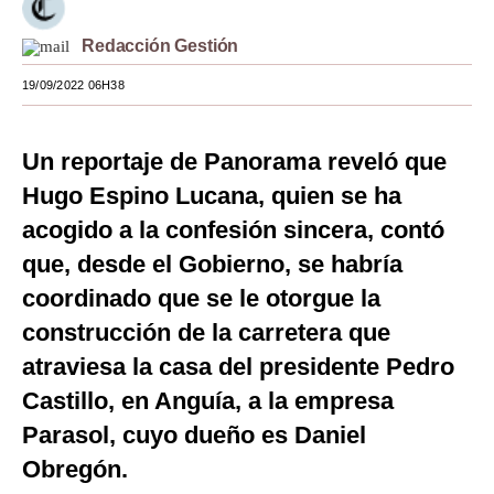
Moda
Redacción Gestión
Estilos
19/09/2022 06H38
Mundo
Un reportaje de Panorama reveló que
EEUU
Hugo Espino Lucana, quien se ha
México
acogido a la confesión sincera, contó
España
que, desde el Gobierno, se habría
coordinado que se le otorgue la
Internacional
construcción de la carretera que
Tecnología
atraviesa la casa del presidente Pedro
Club del Suscriptor
Castillo, en Anguía, a la empresa
Mix
Parasol, cuyo dueño es Daniel
Obregón.
G de Gestión