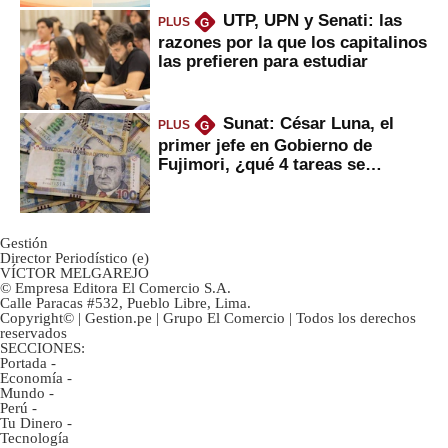
UTP, UPN y Senati: las
PLUS
G
razones por la que los capitalinos
las prefieren para estudiar
Sunat: César Luna, el
PLUS
G
primer jefe en Gobierno de
Fujimori, ¿qué 4 tareas se
marcan urgentes?
Gestión
Director Periodístico (e)
VÍCTOR MELGAREJO
© Empresa Editora El Comercio S.A.
Calle Paracas #532, Pueblo Libre, Lima.
Copyright© | Gestion.pe | Grupo El Comercio | Todos los derechos
reservados
SECCIONES:
Portada
-
Economía
-
Mundo
-
Perú
-
Tu Dinero
-
Tecnología