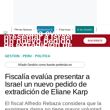
Últimas Noticias
Empresas G
Empresas
G de Gestión
Finanzas
Lo último
Peru Quiosco
SUSCRÍBETE
Portada
GESTION
>
PERU
>
POLITICA
Empresas
Añadir
Gestión
como fuente preferida en
Management & Empleo
Fiscalía evalúa presentar a
Economía
Israel un nuevo pedido de
extradición de Eliane Karp
Mercados
Perú
El fiscal Alfredo Rebaza considera que la
exprimera dama no tiene mayor voluntad
Política