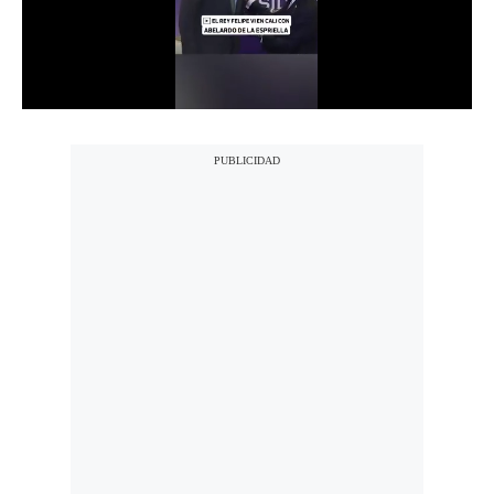
Notas Contratadas
Podcast
Gestión TV
Videos
Fotogalerías
gestion.pe
¿quiénes
Somos?
Términos
Y
Condiciones
Política
De
Privacidad