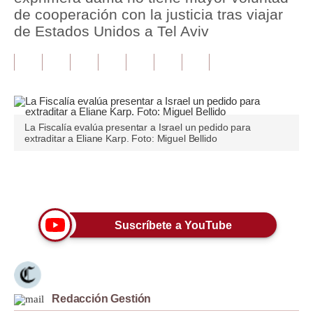
de cooperación con la justicia tras viajar
Tu Dinero
de Estados Unidos a Tel Aviv
Finanzas Personales
Inmobiliarias
Plus G
La Fiscalía evalúa presentar a Israel un pedido para
Opinión
extraditar a Eliane Karp. Foto: Miguel Bellido
Editorial
Únete a nuestro canal
Pregunta de hoy
Blogs
Suscríbete a YouTube
Tendencias
Lujo
Redacción Gestión
Viajes