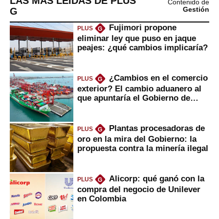
LAS MÁS LEÍDAS DE PLUS
Contenido de
G
Gestión
Fujimori propone
PLUS
G
eliminar ley que puso en jaque
peajes: ¿qué cambios implicaría?
¿Cambios en el comercio
PLUS
G
exterior? El cambio aduanero al
que apuntaría el Gobierno de
Fujimori
Plantas procesadoras de
PLUS
G
oro en la mira del Gobierno: la
propuesta contra la minería ilegal
Alicorp: qué ganó con la
PLUS
G
compra del negocio de Unilever
en Colombia