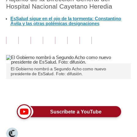
Hospital Nacional Cayetano Heredia
Tu Dinero
EsSalud sigue en el ojo de la tormenta: Constantino
Ávila y las otras polémicas designaciones
Finanzas Personales
Inmobiliarias
Plus G
Opinión
El Gobierno nombró a Segundo Acho como nuevo
Editorial
presidente de EsSalud. Foto: difusión.
Pregunta de hoy
Únete a nuestro canal
Blogs
Tendencias
Suscríbete a YouTube
Lujo
Viajes