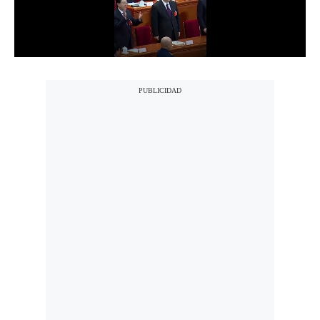
Notas Contratadas
Podcast
Gestión TV
Videos
Fotogalerías
gestion.pe
¿quiénes
Somos?
Términos
Y
Condiciones
Política
De
Privacidad