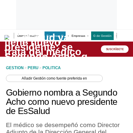
Últimas Noticias
Empresas G
Empresas
G de Gestión
Finanzas
Lo último
Peru Quiosco
SUSCRÍBETE
Portada
GESTION
>
PERU
>
POLITICA
Empresas
Añadir
Gestión
como fuente preferida en
Management & Empleo
Gobierno nombra a Segundo
Economía
Acho como nuevo presidente
de EsSalud
Mercados
Perú
El médico se desempeñó como Director
Adjunto de la Dirección General del
Política