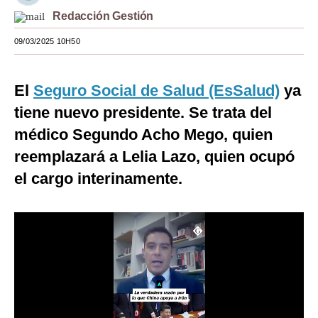
Redacción Gestión
Moda
09/03/2025 10H50
Estilos
Mundo
El
Seguro Social de Salud (EsSalud)
ya
EEUU
tiene nuevo presidente. Se trata del
médico Segundo Acho Mego, quien
México
reemplazará a Lelia Lazo, quien ocupó
España
el cargo interinamente.
Internacional
Tecnología
Club del Suscriptor
Mix
G de Gestión