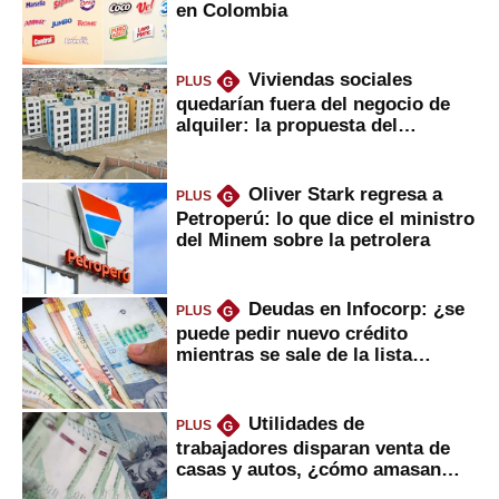
en Colombia
Viviendas sociales
PLUS
G
quedarían fuera del negocio de
alquiler: la propuesta del
gobierno
Oliver Stark regresa a
PLUS
G
Petroperú: lo que dice el ministro
del Minem sobre la petrolera
Deudas en Infocorp: ¿se
PLUS
G
puede pedir nuevo crédito
mientras se sale de la lista
negra?
Utilidades de
PLUS
G
trabajadores disparan venta de
casas y autos, ¿cómo amasan
tanta liquidez?