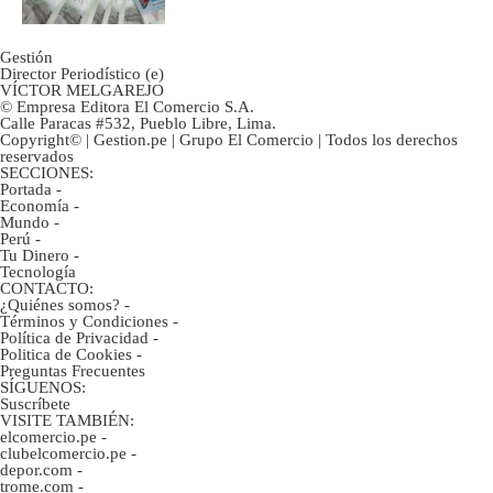
Gestión
Director Periodístico (e)
VÍCTOR MELGAREJO
© Empresa Editora El Comercio S.A.
Calle Paracas #532, Pueblo Libre, Lima.
Copyright© | Gestion.pe | Grupo El Comercio | Todos los derechos
reservados
SECCIONES:
Portada
-
Economía
-
Mundo
-
Perú
-
Tu Dinero
-
Tecnología
CONTACTO:
¿Quiénes somos?
-
Términos y Condiciones
-
Política de Privacidad
-
Politica de Cookies
-
Preguntas Frecuentes
SÍGUENOS:
Suscríbete
VISITE TAMBIÉN:
elcomercio.pe
-
clubelcomercio.pe
-
depor.com
-
trome.com
-