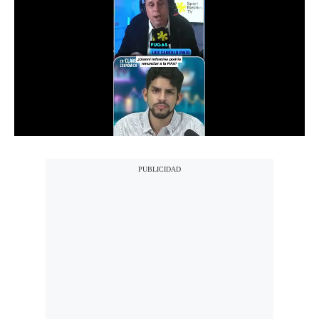
Notas Contratadas
Podcast
Gestión TV
Videos
Fotogalerías
gestion.pe
¿quiénes
Somos?
Términos
Y
Condiciones
Política
De
Privacidad