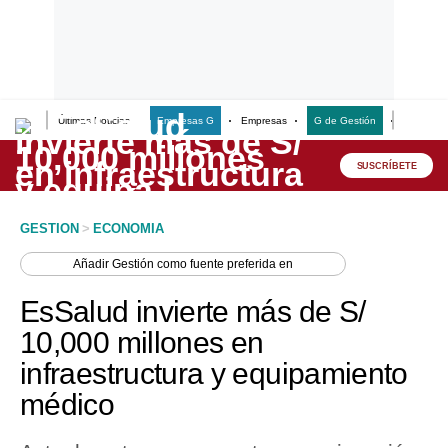
Últimas Noticias
Empresas G
Empresas
G de Gestión
Finanzas
Lo último
Peru Quiosco
SUSCRÍBETE
Portada
GESTION
>
ECONOMIA
Empresas
Añadir
Gestión
como fuente preferida en
Management & Empleo
EsSalud invierte más de S/
Economía
10,000 millones en
infraestructura y equipamiento
Mercados
médico
Perú
Política