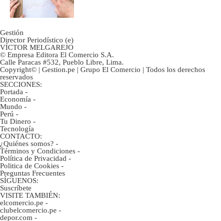
inversión clave?
Gestión
Director Periodístico (e)
VÍCTOR MELGAREJO
© Empresa Editora El Comercio S.A.
Calle Paracas #532, Pueblo Libre, Lima.
Copyright© | Gestion.pe | Grupo El Comercio | Todos los derechos
reservados
SECCIONES:
Portada
-
Economía
-
Mundo
-
Perú
-
Tu Dinero
-
Tecnología
CONTACTO:
¿Quiénes somos?
-
Términos y Condiciones
-
Política de Privacidad
-
Politica de Cookies
-
Preguntas Frecuentes
SÍGUENOS:
Suscríbete
VISITE TAMBIÉN:
elcomercio.pe
-
clubelcomercio.pe
-
depor.com
-