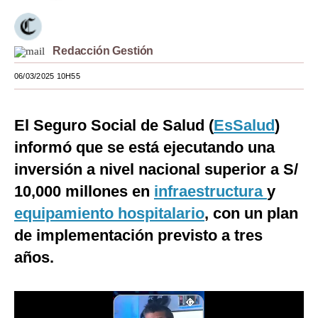
Moda
Estilos
Redacción Gestión
06/03/2025 10H55
Mundo
EEUU
El Seguro Social de Salud (
EsSalud
)
México
informó que se está ejecutando una
España
inversión a nivel nacional superior a S/
10,000 millones en
infraestructura
y
Internacional
equipamiento hospitalario
, con un plan
Tecnología
de implementación previsto a tres
Club del Suscriptor
años.
Mix
G de Gestión