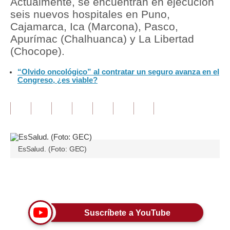
Actualmente, se encuentran en ejecución
seis nuevos hospitales en Puno,
Tu Dinero
Cajamarca, Ica (Marcona), Pasco,
Apurímac (Chalhuanca) y La Libertad
Finanzas Personales
(Chocope).
Inmobiliarias
“Olvido oncológico” al contratar un seguro avanza en el
Congreso, ¿es viable?
Plus G
Opinión
Editorial
Pregunta de hoy
EsSalud. (Foto: GEC)
Blogs
Únete a nuestro canal
Tendencias
Lujo
Suscríbete a YouTube
Viajes