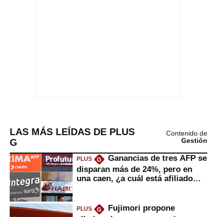
LAS MÁS LEÍDAS DE PLUS
Contenido de
G
Gestión
Ganancias de tres AFP se
PLUS
G
disparan más de 24%, pero en
una caen, ¿a cuál está afiliado
usted?
Fujimori propone
PLUS
G