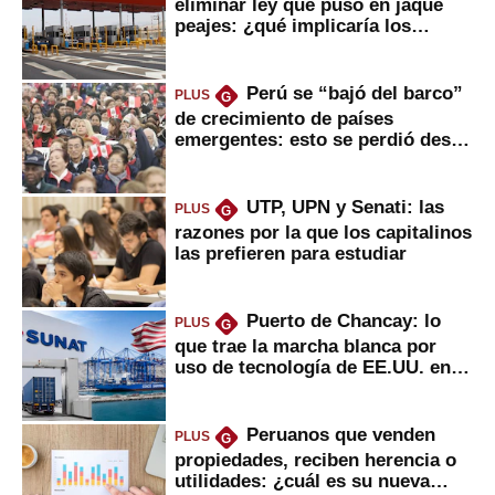
eliminar ley que puso en jaque
peajes: ¿qué implicaría los
usuarios?
Perú se “bajó del barco”
PLUS
G
de crecimiento de países
emergentes: esto se perdió desde
2022
UTP, UPN y Senati: las
PLUS
G
razones por la que los capitalinos
las prefieren para estudiar
Puerto de Chancay: lo
PLUS
G
que trae la marcha blanca por
uso de tecnología de EE.UU. en
mercancías
Peruanos que venden
PLUS
G
propiedades, reciben herencia o
utilidades: ¿cuál es su nueva