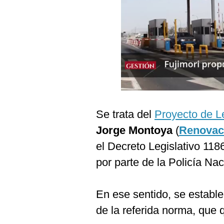
Podcast
Gestión TV
Videos
Fotogalerías
gestion.pe
Se trata del
Proyecto de 
¿quiénes
Jorge Montoya
(
Renovac
Somos?
el Decreto Legislativo 118
Términos
por parte de la Policía Nac
Y
Condiciones
Política
En ese sentido, se establec
De
Privacidad
de la referida norma, que 
Politica