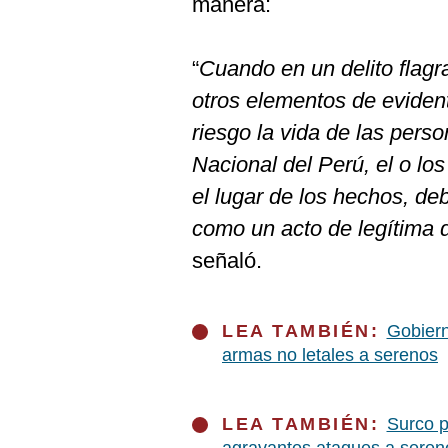
manera:
De
Cookies
Preguntas
“
Cuando en un delito flagr
Frecuentes
otros elementos de eviden
riesgo la vida de las pers
Nacional del Perú, el o lo
el lugar de los hechos, d
como un acto de legítima 
señaló.
LEA TAMBIÉN:
Gobiern
armas no letales a serenos
LEA TAMBIÉN:
Surco p