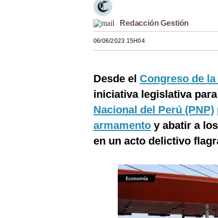
Estilos
Redacción Gestión
Mundo
06/06/2023 15H04
EEUU
México
Desde el
Congreso de la
España
iniciativa legislativa pa
Internacional
Nacional del Perú (PNP)
armamento
y abatir a lo
Tecnología
en un acto delictivo flagr
Club del Suscriptor
Mix
G de Gestión
Notas Contratadas