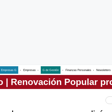
Empresas G
Empresas
G de Gestión
Finanzas Personales
Newsletters