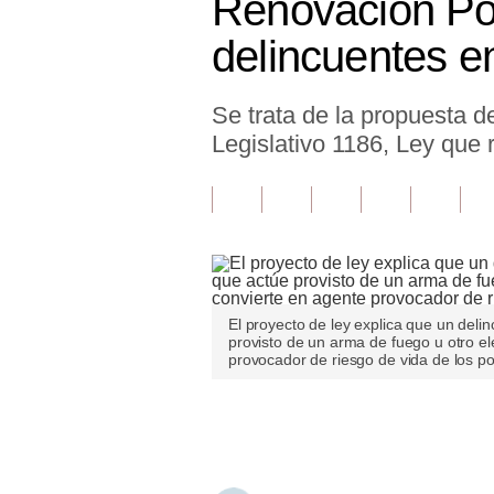
Renovación Pop
Finanzas Personales
delincuentes e
Inmobiliarias
Se trata de la propuesta d
Plus G
Legislativo 1186, Ley que r
Opinión
Editorial
Pregunta de hoy
Blogs
El proyecto de ley explica que un deli
Tendencias
provisto de un arma de fuego u otro e
provocador de riesgo de vida de los p
Lujo
Únete a nuestro canal
Viajes
Moda