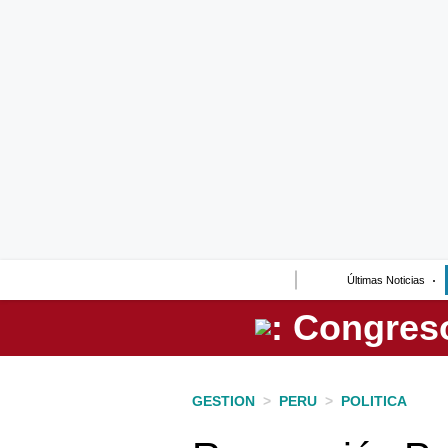
Lo último
Peru Quiosco
Portada
Empresas
Management & Empleo
Economía
Últimas Noticias
Mercados
Perú
Política
GESTION
>
PERU
>
POLITICA
Tu Dinero