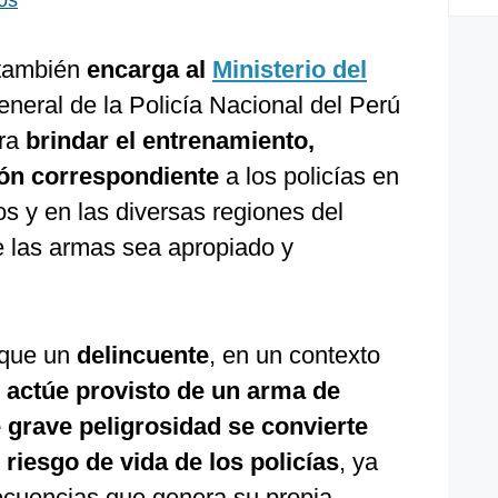
os
 también
encarga al
Ministerio del
eneral de la Policía Nacional del Perú
ara
brindar el entrenamiento,
ión correspondiente
a los policías en
os y en las diversas regiones del
de las armas sea apropiado y
a que un
delincuente
, en un contexto
 actúe provisto de un arma de
 grave peligrosidad se convierte
riesgo de vida de los policías
, ya
ecuencias que genera su propia