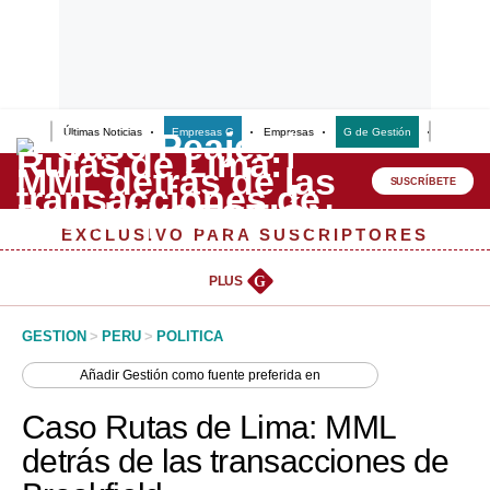
Últimas Noticias
Empresas G
Empresas
G de Gestión
Finanzas
Lo último
Peru Quiosco
SUSCRÍBETE
Portada
EXCLUSIVO PARA SUSCRIPTORES
Empresas
PLUS
G
Management & Empleo
GESTION
>
PERU
>
POLITICA
Economía
Añadir
Gestión
como fuente preferida en
Mercados
Caso Rutas de Lima: MML
Perú
detrás de las transacciones de
Política