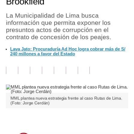
Brookfield
Tu Dinero
La Municipalidad de Lima busca
información que permita exponer los
Finanzas Personales
presuntos actos de corrupción en el
Inmobiliarias
contrato de concesión de los peajes.
Plus G
Lava Jato: Procuraduría Ad Hoc logra cobrar más de S/
240 millones a favor del Estado
Opinión
Editorial
Pregunta de hoy
Blogs
MML plantea nueva estrategia frente al caso Rutas de Lima.
(Foto: Jorge Cerdán)
Tendencias
Lujo
Únete a nuestro canal
Viajes