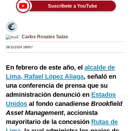
Suscríbete a YouTube
Moda
Estilos
Mundo
Carlos Rosales Salas
EEUU
28/11/2024 18H57
México
En febrero de este año, el
alcalde de
España
Lima, Rafael López Aliaga
, señaló en
Internacional
una conferencia de prensa que su
Tecnología
administración denunció en
Estados
Club del Suscriptor
Unidos
al fondo canadiense
Brookfield
Asset Management
, accionista
Mix
mayoritario de la concesión
Rutas de
G de Gestión
Lima
, la cual administra los peajes de