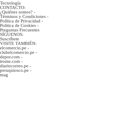
Tecnología
CONTACTO:
¿Quiénes somos?
-
Términos y Condiciones
-
Política de Privacidad
-
Politica de Cookies
-
Preguntas Frecuentes
SÍGUENOS:
Suscríbete
VISITE TAMBIÉN:
elcomercio.pe
-
clubelcomercio.pe
-
depor.com
-
trome.com
-
diariocorreo.pe
-
peruquiosco.pe
-
mag