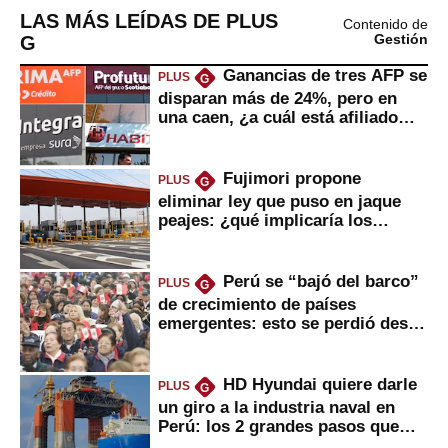
LAS MÁS LEÍDAS DE PLUS
Contenido de
G
Gestión
Ganancias de tres AFP se
PLUS
G
disparan más de 24%, pero en
una caen, ¿a cuál está afiliado
usted?
Fujimori propone
PLUS
G
eliminar ley que puso en jaque
peajes: ¿qué implicaría los
usuarios?
Perú se “bajó del barco”
PLUS
G
de crecimiento de países
emergentes: esto se perdió desde
2022
HD Hyundai quiere darle
PLUS
G
un giro a la industria naval en
Perú: los 2 grandes pasos que
daría