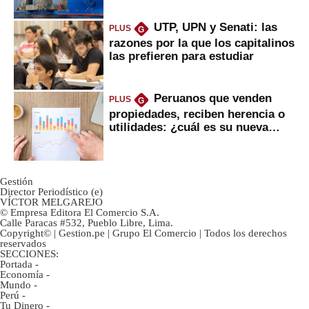
UTP, UPN y Senati: las
PLUS
G
razones por la que los capitalinos
las prefieren para estudiar
Peruanos que venden
PLUS
G
propiedades, reciben herencia o
utilidades: ¿cuál es su nueva
inversión clave?
Gestión
Director Periodístico (e)
VÍCTOR MELGAREJO
© Empresa Editora El Comercio S.A.
Calle Paracas #532, Pueblo Libre, Lima.
Copyright© | Gestion.pe | Grupo El Comercio | Todos los derechos
reservados
SECCIONES:
Portada
-
Economía
-
Mundo
-
Perú
-
Tu Dinero
-