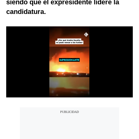
siendo que el expresidente lidere la
Notas Contratadas
candidatura.
Podcast
Gestión TV
Videos
Fotogalerías
gestion.pe
¿quiénes
Somos?
Términos
Y
Condiciones
Política
De
Privacidad