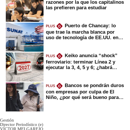
razones por la que los capitalinos
las prefieren para estudiar
Puerto de Chancay: lo
PLUS
G
que trae la marcha blanca por
uso de tecnología de EE.UU. en
mercancías
Keiko anuncia “shock”
PLUS
G
ferroviario: terminar Línea 2 y
ejecutar la 3, 4, 5 y 6; ¿habrá
avances?
Bancos se pondrán duros
PLUS
G
con empresas por culpa de El
Niño, ¿por qué será bueno para
ahorristas?
Gestión
Director Periodístico (e)
VÍCTOR MELGAREJO