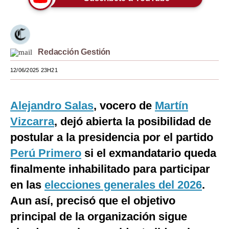
Moda
Estilos
Redacción Gestión
Mundo
12/06/2025 23H21
EEUU
México
Alejandro Salas
, vocero de
Martín
España
Vizcarra
, dejó abierta la posibilidad de
postular a la presidencia por el partido
Internacional
Perú Primero
si el exmandatario queda
Tecnología
finalmente inhabilitado para participar
Club del Suscriptor
en las
elecciones generales del 2026
.
Aun así, precisó que el objetivo
Mix
principal de la organización sigue
G de Gestión