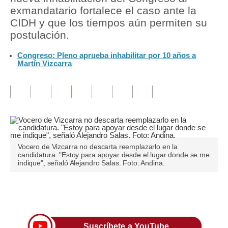
exmandatario fortalece el caso ante la
Tu Dinero
CIDH y que los tiempos aún permiten su
postulación.
Finanzas Personales
Congreso: Pleno aprueba inhabilitar por 10 años a
Inmobiliarias
Martín Vizcarra
Plus G
Opinión
Editorial
Pregunta de hoy
Vocero de Vizcarra no descarta reemplazarlo en la
candidatura. "Estoy para apoyar desde el lugar donde se me
Blogs
indique", señaló Alejandro Salas. Foto: Andina.
Tendencias
Únete a nuestro canal
Lujo
Viajes
Suscríbete a YouTube