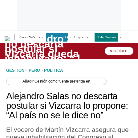
Últimas Noticias
Empresas G
Empresas
G de Gestión
Finanzas
Lo último
Peru Quiosco
SUSCRÍBETE
Portada
GESTION
>
PERU
>
POLITICA
Empresas
Añadir
Gestión
como fuente preferida en
Management & Empleo
Alejandro Salas no descarta
Economía
postular si Vizcarra lo propone:
“Al país no se le dice no”
Mercados
Perú
El vocero de Martín Vizcarra asegura que
nueva inhabilitación del Congreso al
Política