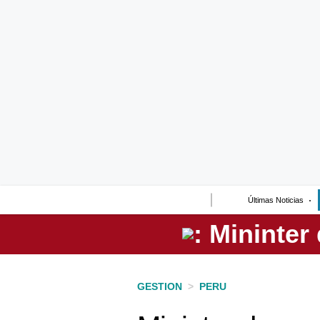
Lo último
Peru Quiosco
Portada
Empresas
Management & Empleo
Economía
Últimas Noticias
Mercados
Perú
Política
GESTION
>
PERU
Tu Dinero