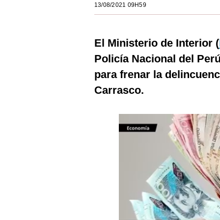
13/08/2021 09H59
Estilos
Mundo
El Ministerio de Interior (
EEUU
Policía Nacional del Per
México
para frenar la delincuenci
Carrasco.
España
Internacional
Tecnología
Club del Suscriptor
Mix
G de Gestión
Notas Contratadas