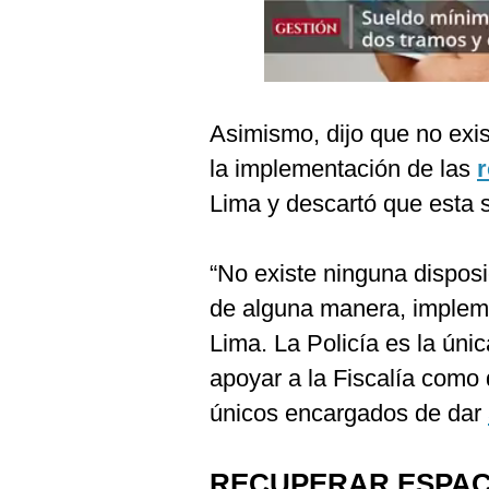
Podcast
Gestión TV
Videos
Asimismo, dijo que no exi
Fotogalerías
la implementación de las
Lima y descartó que esta s
gestion.pe
“No existe ninguna dispos
¿quiénes
Somos?
de alguna manera, impleme
Términos
Lima. La Policía es la úni
Y
Condiciones
apoyar a la Fiscalía como d
Política
únicos encargados de dar
De
Privacidad
Politica
RECUPERAR ESPAC