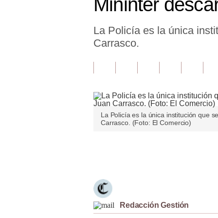
Mininter desca
Finanzas Personales
La Policía es la única inst
Inmobiliarias
Carrasco.
Plus G
Opinión
Editorial
Pregunta de hoy
La Policía es la única institución que 
Carrasco. (Foto: El Comercio)
Blogs
Tendencias
Únete a nuestro canal
Lujo
Viajes
Redacción Gestión
Moda