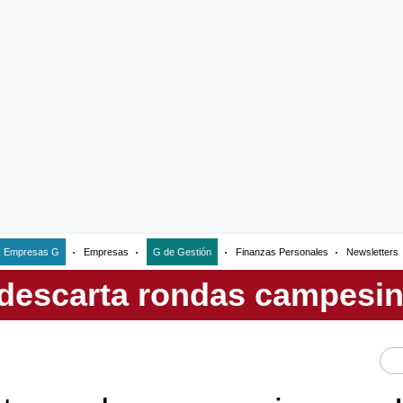
Empresas G
Empresas
G de Gestión
Finanzas Personales
Newsletters