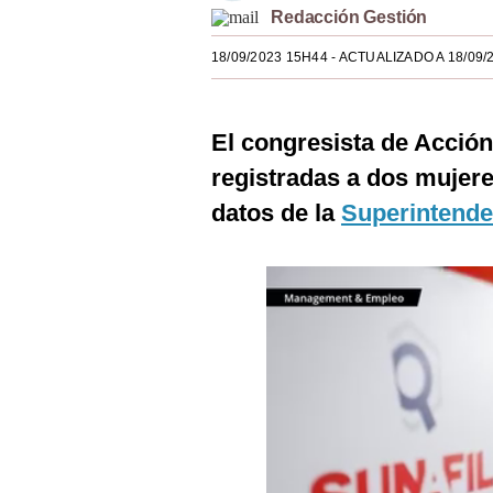
Redacción Gestión
Estilos
18/09/2023 15H44
- ACTUALIZADO A 18/09/
Mundo
EEUU
El congresista de Acció
México
registradas a dos mujer
España
datos de la
Superintende
Internacional
Tecnología
Club del Suscriptor
Mix
G de Gestión
Notas Contratadas