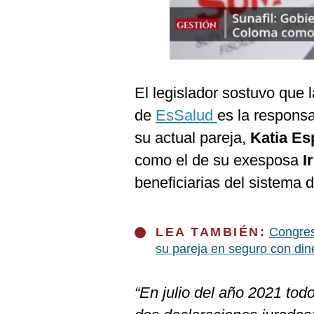
Podcast
Gestión TV
Videos
El legislador sostuvo que l
Fotogalerías
de
EsSalud
es la responsa
su actual pareja,
Katia Es
gestion.pe
como el de su exesposa
I
¿quiénes
beneficiarias del sistema 
Somos?
Términos
Y
LEA TAMBIÉN:
Congresi
Condiciones
su pareja en seguro con din
Política
De
Privacidad
“En julio del año 2021 tod
Politica