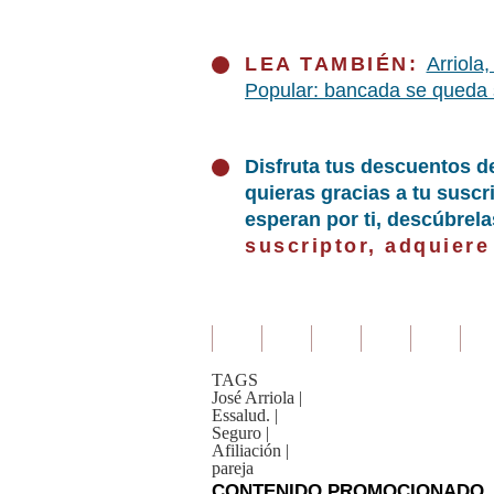
LEA TAMBIÉN:
Arriola
Popular: bancada se queda 
Disfruta tus descuentos d
quieras gracias a tu susc
esperan por ti, descúbrel
suscriptor, adquiere
TAGS
José Arriola
|
Essalud.
|
Seguro
|
Afiliación
|
pareja