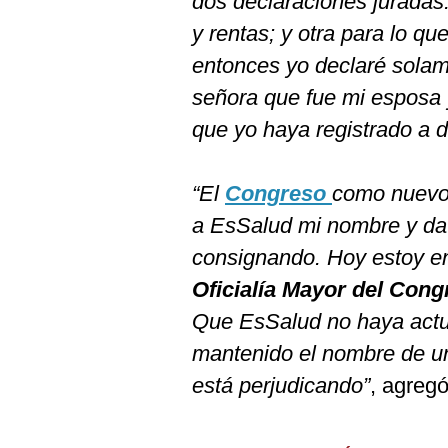
dos declaraciones juradas:
De
Cookies
y rentas; y otra para lo q
Preguntas
entonces yo declaré solame
Frecuentes
señora que fue mi esposa y
que yo haya registrado a 
“El
Congreso
como nuevo 
a EsSalud mi nombre y dat
consignando. Hoy estoy en
Oficialía Mayor del Cong
Que EsSalud no haya actu
mantenido el nombre de u
está perjudicando”
, agregó