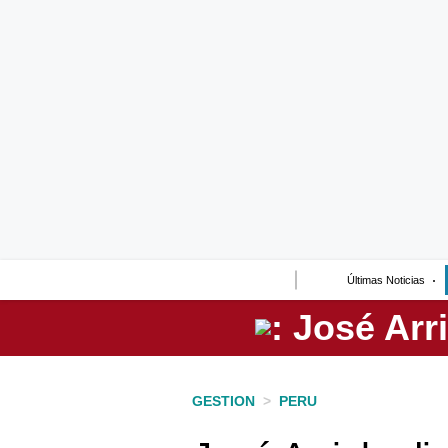
Lo último
Peru Quiosco
Portada
Empresas
Management & Empleo
Economía
Últimas Noticias
Mercados
Perú
Política
GESTION
>
PERU
Tu Dinero