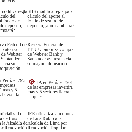
 noticias
SBS modifica regla para
cálculo del aporte al
fondo de seguro de
depósito, ¿qué cambiará?
Reserva Federal de
EE.UU. autoriza compra
de Webster Bank y
Santander avanza hacia
su mayor adquisición
G
IA en Perú: el 79%
de las empresas invertirá
más y 5 sectores lideran
la apuesta
JEE oficializa la renuncia
de Luis Rubio a la
Alcaldía de Lima por
Renovación Popular