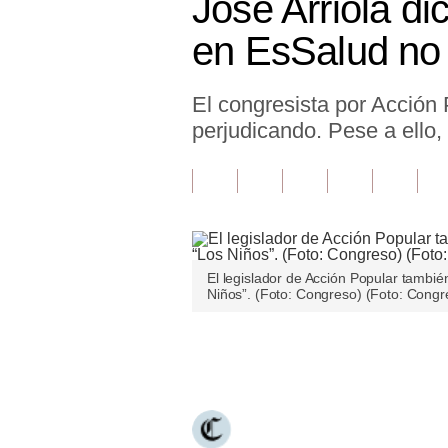
José Arriola di
Finanzas Personales
en EsSalud no 
Inmobiliarias
El congresista por Acción
Plus G
perjudicando. Pese a ello, 
Opinión
Editorial
Pregunta de hoy
Blogs
El legislador de Acción Popular tambié
Niños”. (Foto: Congreso) (Foto: Congr
Tendencias
Lujo
Únete a nuestro canal
Viajes
Moda