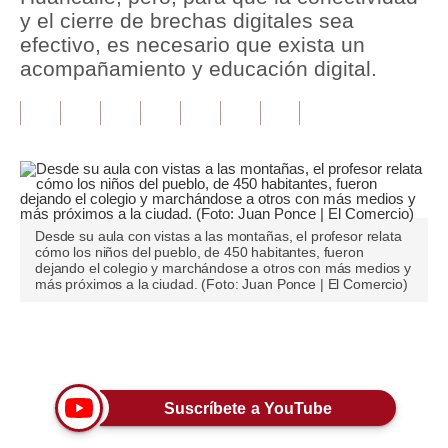
y el cierre de brechas digitales sea
Tu Dinero
efectivo, es necesario que exista un
acompañamiento y educación digital.
Finanzas Personales
Inmobiliarias
Plus G
Opinión
Desde su aula con vistas a las montañas, el profesor relata
Editorial
cómo los niños del pueblo, de 450 habitantes, fueron
dejando el colegio y marchándose a otros con más medios y
Pregunta de hoy
más próximos a la ciudad. (Foto: Juan Ponce | El Comercio)
Blogs
Únete a nuestro canal
Tendencias
Lujo
Suscríbete a YouTube
Viajes