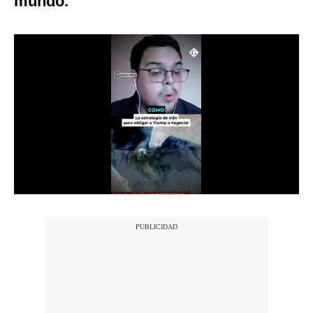
mundo.
Notas Contratadas
Podcast
Gestión TV
Videos
Fotogalerías
gestion.pe
¿quiénes
Somos?
Términos
Y
Condiciones
Política
De
Privacidad