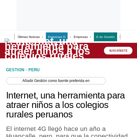
Últimas Noticias
Empresas G
Empresas
G de Gestión
Finanzas
Lo último
Peru Quiosco
SUSCRÍBETE
Portada
GESTION
>
PERU
Empresas
Añadir
Gestión
como fuente preferida en
Management & Empleo
Internet, una herramienta para
Economía
atraer niños a los colegios
rurales peruanos
Mercados
Perú
El internet 4G llegó hace un año a
Huancalle, pero, para que la conectividad
Política