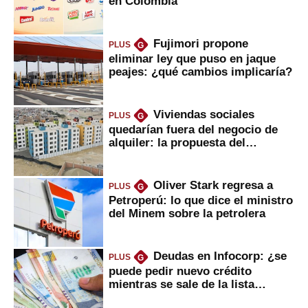
en Colombia
Fujimori propone
PLUS
G
eliminar ley que puso en jaque
peajes: ¿qué cambios implicaría?
Viviendas sociales
PLUS
G
quedarían fuera del negocio de
alquiler: la propuesta del
gobierno
Oliver Stark regresa a
PLUS
G
Petroperú: lo que dice el ministro
del Minem sobre la petrolera
Deudas en Infocorp: ¿se
PLUS
G
puede pedir nuevo crédito
mientras se sale de la lista
negra?