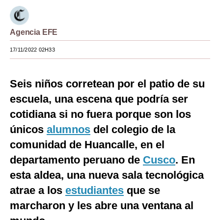
Moda
Agencia EFE
Estilos
17/11/2022 02H33
Mundo
EEUU
Seis niños corretean por el patio de su
México
escuela, una escena que podría ser
cotidiana si no fuera porque son los
España
únicos
alumnos
del colegio de la
Internacional
comunidad de Huancalle, en el
Tecnología
departamento peruano de
Cusco
. En
Club del Suscriptor
esta aldea, una nueva sala tecnológica
atrae a los
estudiantes
que se
Mix
marcharon y les abre una ventana al
G de Gestión