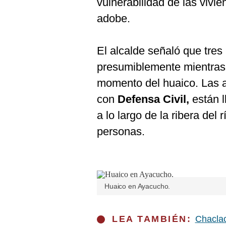
vulnerabilidad de las vivi
De
Cookies
adobe.
Preguntas
Frecuentes
El alcalde señaló que tre
presumiblemente mientras 
momento del huaico. Las a
con
Defensa Civil,
están l
a lo largo de la ribera del 
personas.
Huaico en Ayacucho.
LEA TAMBIÉN:
Chaclac