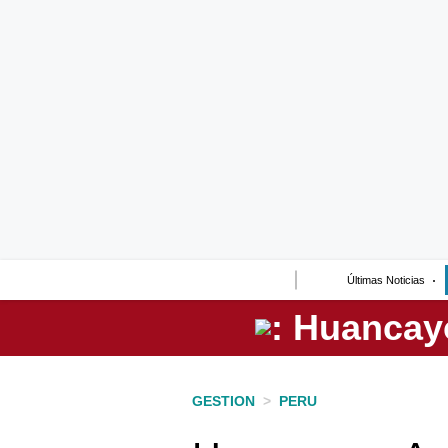
Lo último
Peru Quiosco
Portada
Empresas
Management & Empleo
Economía
Últimas Noticias
Mercados
Perú
Política
GESTION
>
PERU
Tu Dinero