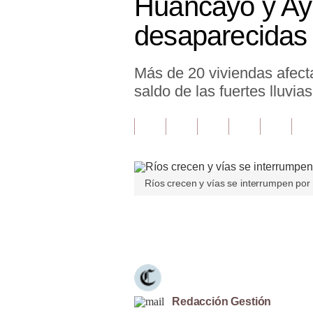
Huancayo y Ay
Finanzas Personales
desaparecidas 
Inmobiliarias
Más de 20 viviendas afec
Plus G
saldo de las fuertes lluvi
Opinión
Editorial
Pregunta de hoy
Ríos crecen y vías se interrumpen por 
Blogs
Tendencias
Únete a nuestro canal
Lujo
Viajes
Moda
Redacción Gestión