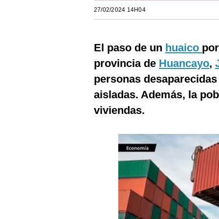
Estilos
27/02/2024 14H04
Mundo
El paso de un
huaico
por
EEUU
provincia de
Huancayo
,
México
personas desaparecidas
España
aisladas. Además, la pob
Internacional
viviendas.
Tecnología
Club del Suscriptor
Mix
G de Gestión
Notas Contratadas