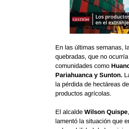
Podcast
Gestión TV
Videos
Fotogalerías
En las últimas semanas, la
quebradas, que no ocurría
gestion.pe
comunidades como
Huanc
¿quiénes
Pariahuanca y Sunton.
La
Somos?
la pérdida de hectáreas de 
Términos
productos agrícolas.
Y
Condiciones
Política
El alcalde
Wilson Quispe
De
Privacidad
lamentó la situación que e
Politica