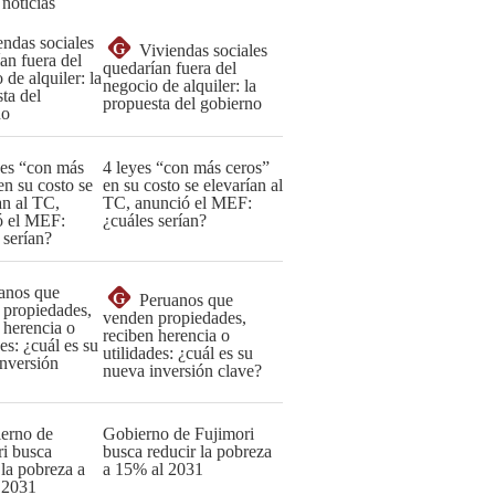
 noticias
G
Viviendas sociales
quedarían fuera del
negocio de alquiler: la
propuesta del gobierno
4 leyes “con más ceros”
en su costo se elevarían al
TC, anunció el MEF:
¿cuáles serían?
G
Peruanos que
venden propiedades,
reciben herencia o
utilidades: ¿cuál es su
nueva inversión clave?
Gobierno de Fujimori
busca reducir la pobreza
a 15% al 2031