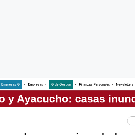
Empresas G
Empresas
G de Gestión
Finanzas Personales
Newsletters