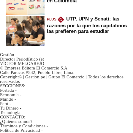
en Colombia
UTP, UPN y Senati: las
PLUS
G
razones por la que los capitalinos
las prefieren para estudiar
Gestión
Director Periodístico (e)
VÍCTOR MELGAREJO
© Empresa Editora El Comercio S.A.
Calle Paracas #532, Pueblo Libre, Lima.
Copyright© | Gestion.pe | Grupo El Comercio | Todos los derechos
reservados
SECCIONES:
Portada
-
Economía
-
Mundo
-
Perú
-
Tu Dinero
-
Tecnología
CONTACTO:
¿Quiénes somos?
-
Términos y Condiciones
-
Política de Privacidad
-