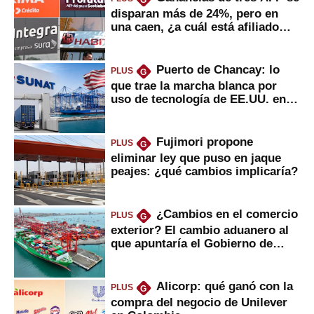
G
disparan más de 24%, pero en
una caen, ¿a cuál está afiliado
usted?
Puerto de Chancay: lo
PLUS
G
que trae la marcha blanca por
uso de tecnología de EE.UU. en
mercancías
Fujimori propone
PLUS
G
eliminar ley que puso en jaque
peajes: ¿qué cambios implicaría?
¿Cambios en el comercio
PLUS
G
exterior? El cambio aduanero al
que apuntaría el Gobierno de
Fujimori
Alicorp: qué ganó con la
PLUS
G
compra del negocio de Unilever