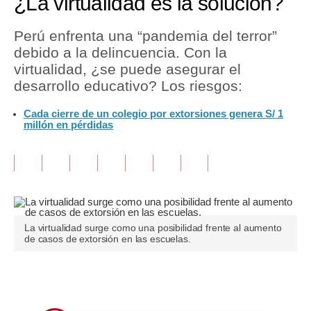
¿La virtualidad es la solución?
Tu Dinero
Perú enfrenta una “pandemia del terror”
debido a la delincuencia. Con la
Finanzas Personales
virtualidad, ¿se puede asegurar el
Inmobiliarias
desarrollo educativo? Los riesgos:
Plus G
Cada cierre de un colegio por extorsiones genera S/ 1
millón en pérdidas
Opinión
Editorial
Pregunta de hoy
Blogs
La virtualidad surge como una posibilidad frente al aumento
de casos de extorsión en las escuelas.
Tendencias
Lujo
Únete a nuestro canal
Viajes