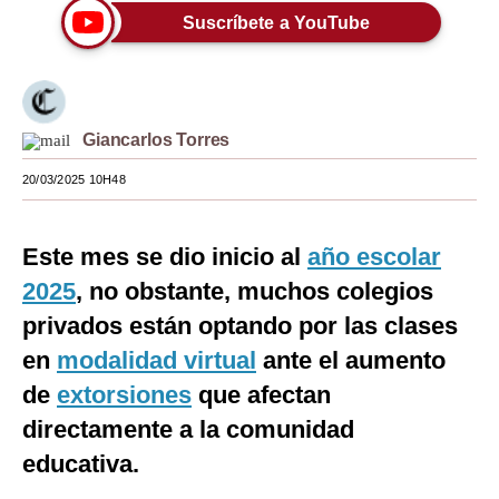
Suscríbete a YouTube
Moda
Estilos
Mundo
Giancarlos Torres
EEUU
20/03/2025 10H48
México
Este mes se dio inicio al
año escolar
España
2025
, no obstante, muchos colegios
Internacional
privados están optando por las clases
Tecnología
en
modalidad virtual
ante el aumento
Club del Suscriptor
de
extorsiones
que afectan
directamente a la comunidad
Mix
educativa.
G de Gestión