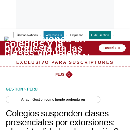
Últimas Noticias
Empresas G
Empresas
G de Gestión
Finanzas
Lo último
Peru Quiosco
SUSCRÍBETE
Portada
EXCLUSIVO PARA SUSCRIPTORES
Empresas
PLUS
G
Management & Empleo
GESTION
>
PERU
Economía
Añadir
Gestión
como fuente preferida en
Mercados
Colegios suspenden clases
Perú
presenciales por extorsiones:
Política