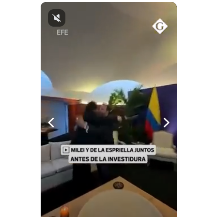
Notas Contratadas
Podcast
Gestión TV
Videos
Fotogalerías
gestion.pe
¿quiénes
Somos?
Términos
Y
Condiciones
Política
De
Privacidad