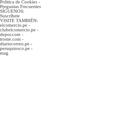
Politica de Cookies
-
Preguntas Frecuentes
SÍGUENOS:
Suscríbete
VISITE TAMBIÉN:
elcomercio.pe
-
clubelcomercio.pe
-
depor.com
-
trome.com
-
diariocorreo.pe
-
peruquiosco.pe
-
mag