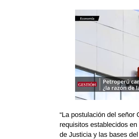
Podcast
Gestión TV
Videos
Fotogalerías
gestion.pe
¿quiénes
Somos?
Términos
Y
Condiciones
“La postulación del señor 
Política
De
requisitos establecidos en
Privacidad
de Justicia y las bases de
Politica