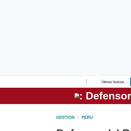
Lo último
Peru Quiosco
Portada
Empresas
Management & Empleo
Economía
Últimas Noticias
Mercados
Perú
Política
GESTION
>
PERU
Tu Dinero