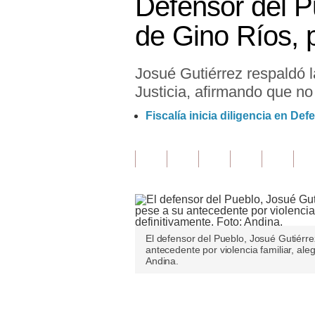
Defensor del P
Finanzas Personales
de Gino Ríos, 
Inmobiliarias
Josué Gutiérrez respaldó 
Plus G
Justicia, afirmando que no
Opinión
Fiscalía inicia diligencia en D
Editorial
Pregunta de hoy
Blogs
Tendencias
El defensor del Pueblo, Josué Gutiérre
Lujo
antecedente por violencia familiar, ale
Andina.
Viajes
Moda
Únete a nuestro canal