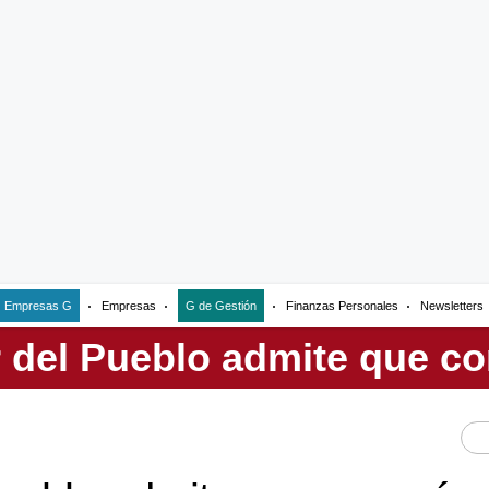
Empresas G
Empresas
G de Gestión
Finanzas Personales
Newsletters