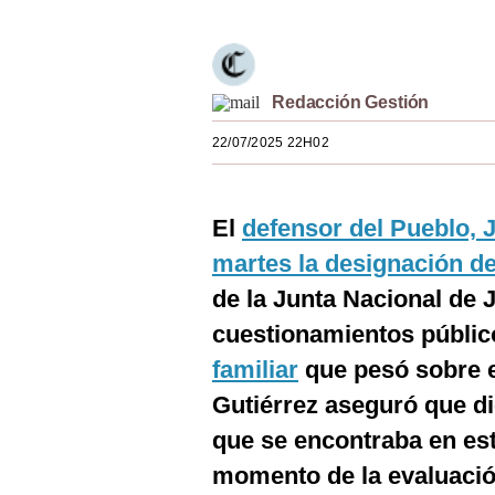
Estilos
Mundo
Redacción Gestión
EEUU
22/07/2025 22H02
México
España
El
defensor del Pueblo, 
Internacional
martes la designación d
Tecnología
de la Junta Nacional de J
cuestionamientos públi
Club del Suscriptor
familiar
que pesó sobre e
Mix
Gutiérrez aseguró que di
G de Gestión
que se encontraba en est
Notas Contratadas
momento de la evaluació