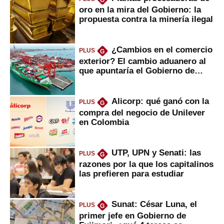
oro en la mira del Gobierno: la
propuesta contra la minería ilegal
¿Cambios en el comercio
PLUS
G
exterior? El cambio aduanero al
que apuntaría el Gobierno de
Fujimori
Alicorp: qué ganó con la
PLUS
G
compra del negocio de Unilever
en Colombia
UTP, UPN y Senati: las
PLUS
G
razones por la que los capitalinos
las prefieren para estudiar
Sunat: César Luna, el
PLUS
G
primer jefe en Gobierno de