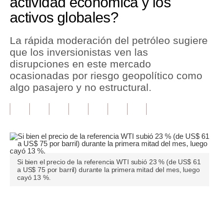
actividad económica y los
activos globales?
Tu Dinero
Finanzas Personales
La rápida moderación del petróleo sugiere
que los inversionistas ven las
Inmobiliarias
disrupciones en este mercado
ocasionadas por riesgo geopolítico como
Plus G
algo pasajero y no estructural.
Opinión
Editorial
Pregunta de hoy
Blogs
Si bien el precio de la referencia WTI subió 23 % (de US$ 61
a US$ 75 por barril) durante la primera mitad del mes, luego
Tendencias
cayó 13 %.
Lujo
Únete a nuestro canal
Viajes