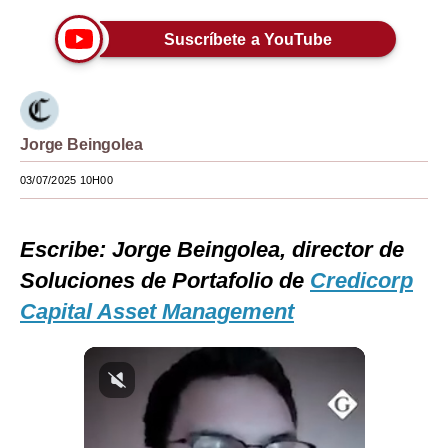
Moda
Suscríbete a YouTube
Estilos
Mundo
Jorge Beingolea
EEUU
03/07/2025 10H00
México
España
Escribe: Jorge Beingolea, director de
Internacional
Soluciones de Portafolio de
Credicorp
Capital Asset Management
Tecnología
Club del Suscriptor
Mix
G de Gestión