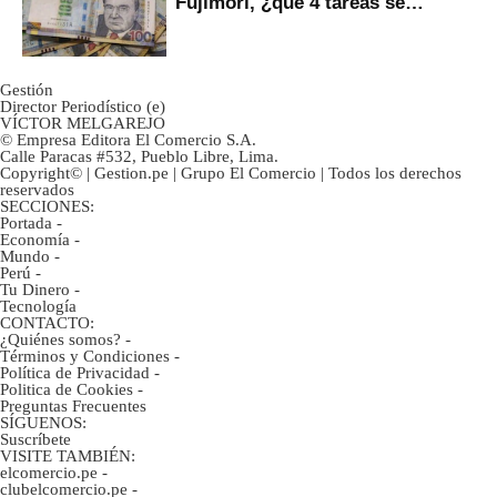
Fujimori, ¿qué 4 tareas se
marcan urgentes?
Gestión
Director Periodístico (e)
VÍCTOR MELGAREJO
© Empresa Editora El Comercio S.A.
Calle Paracas #532, Pueblo Libre, Lima.
Copyright© | Gestion.pe | Grupo El Comercio | Todos los derechos
reservados
SECCIONES:
Portada
-
Economía
-
Mundo
-
Perú
-
Tu Dinero
-
Tecnología
CONTACTO:
¿Quiénes somos?
-
Términos y Condiciones
-
Política de Privacidad
-
Politica de Cookies
-
Preguntas Frecuentes
SÍGUENOS:
Suscríbete
VISITE TAMBIÉN:
elcomercio.pe
-
clubelcomercio.pe
-