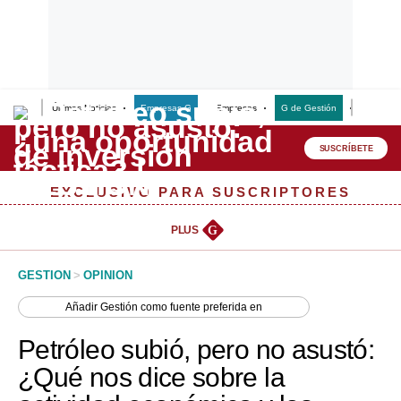
Últimas Noticias
Empresas G
Empresas
G de Gestión
Finanzas
Lo último
Peru Quiosco
SUSCRÍBETE
Portada
EXCLUSIVO PARA SUSCRIPTORES
Empresas
PLUS
G
Management & Empleo
GESTION
>
OPINION
Economía
Añadir
Gestión
como fuente preferida en
Mercados
Petróleo subió, pero no asustó:
Perú
¿Qué nos dice sobre la
Política