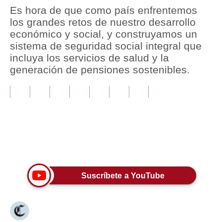
Es hora de que como país enfrentemos
Tu Dinero
los grandes retos de nuestro desarrollo
económico y social, y construyamos un
Finanzas Personales
sistema de seguridad social integral que
incluya los servicios de salud y la
Inmobiliarias
generación de pensiones sostenibles.
Plus G
Opinión
Editorial
Pregunta de hoy
Únete a nuestro canal
Blogs
Suscríbete a YouTube
Tendencias
Lujo
Viajes