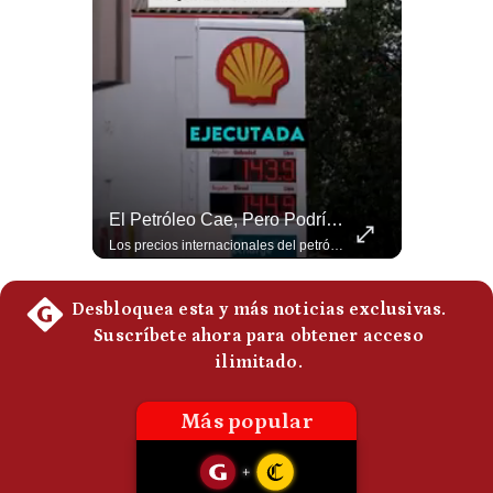
Notas Contratadas
Podcast
Gestión TV
Videos
Fotogalerías
El Millonario Sueldo Que Casi Cobra Infantino Por La Nueva Empresa De La FIFA | #EnClaveEconómica
El Petróleo Cae, Pero Podría Dispararse Nuevamente | #radar24
Luis Carrillo Pinto, experto en negocios deportivos, cuenta que federaciones europeas ya pedían la salida de Gianni Infantino. Además, explicó que el presidente de la FIFA habría recibido US$30 millones anuales por dirigir la nueva empresa, diez veces más de lo que ganaba en la organización. #FIFA #GianniInfantino #LuisCarrilloPinto #APEMD #NegociosDeportivos #Mundial #Futbol #NoticiasDeportivas #Shorts 👉 Suscríbete y activa la campana para no perderte nuestro análisis diario. 🌎 Síguenos en nuestras redes sociales: 📌 Web oficial: https://gestion.pe/mundo/ 📌 LinkedIn: http://bit.ly/3HYIET0 📌 X (Twitter): http://bit.ly/4noZtX9 📌 TikTok: http://bit.ly/4evB6TO
Los precios internacionales del petróleo retrocedieron ante la posibilidad de un acuerdo para reabrir el estrecho de Ormuz. Sin embargo, la caída responde solo a una expectativa diplomática y un nuevo ataque contra un buque podría hacer regresar rápidamente la prima de riesgo. #Petroleo #EstrechoDeOrmuz #EconomiaGlobal #MercadoPetrolero #Crudo #NoticiasEconomicas #Geopolitica #Shorts 👉 Suscríbete y activa la campana para no perderte nuestro análisis diario. 🌎 Síguenos en nuestras redes sociales: 📌 Web oficial: https://gestion.pe/mundo/ 📌 LinkedIn: http://bit.ly/3HYIET0 📌 X (Twitter): http://bit.ly/4noZtX9 📌 TikTok: http://bit.ly/4evB6TO
gestion.pe
¿quiénes
Somos?
Términos
Y
Condiciones
Política
De
Privacidad