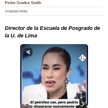
Pedro Grados Smith
Moda
17/10/2023 07H50
Estilos
Mundo
Director de la Escuela de Posgrado de
la U. de Lima
EEUU
México
España
Internacional
Tecnología
Club del Suscriptor
Mix
G de Gestión