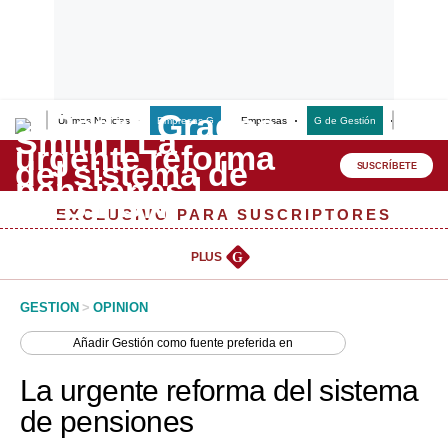
Últimas Noticias
Empresas G
Empresas
G de Gestión
Finanzas
Lo último
Peru Quiosco
SUSCRÍBETE
Portada
EXCLUSIVO PARA SUSCRIPTORES
Empresas
PLUS
G
Management & Empleo
GESTION
>
OPINION
Economía
Añadir
Gestión
como fuente preferida en
Mercados
La urgente reforma del sistema
Perú
de pensiones
Política