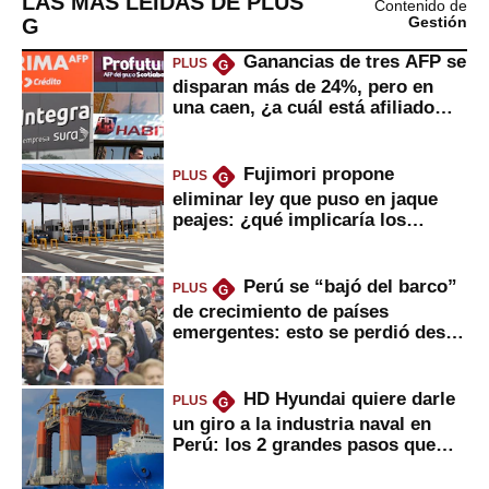
LAS MÁS LEÍDAS DE PLUS
Contenido de
G
Gestión
Ganancias de tres AFP se
PLUS
G
disparan más de 24%, pero en
una caen, ¿a cuál está afiliado
usted?
Fujimori propone
PLUS
G
eliminar ley que puso en jaque
peajes: ¿qué implicaría los
usuarios?
Perú se “bajó del barco”
PLUS
G
de crecimiento de países
emergentes: esto se perdió desde
2022
HD Hyundai quiere darle
PLUS
G
un giro a la industria naval en
Perú: los 2 grandes pasos que
daría