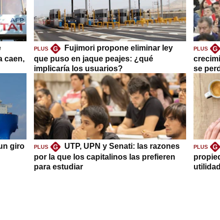
e
Fujimori propone eliminar ley
G
G
PLUS
PLUS
a caen,
que puso en jaque peajes: ¿qué
crecim
implicaría los usuarios?
se per
un giro
UTP, UPN y Senati: las razones
G
G
PLUS
PLUS
por la que los capitalinos las prefieren
propie
para estudiar
utilida
clave?