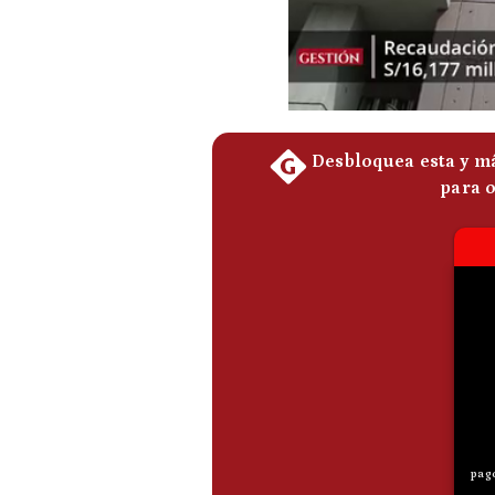
Podcast
Gestión TV
Videos
Fotogalerías
gestion.pe
¿quiénes
Somos?
Términos
Y
Condiciones
Política
De
Privacidad
Politica