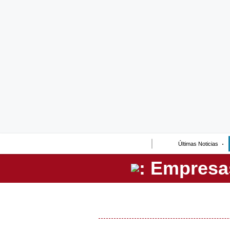
Lo último
Peru Quiosco
Portada
Empresas
Management & Empleo
Economía
Últimas Noticias
Mercados
Perú
Política
Tu Dinero