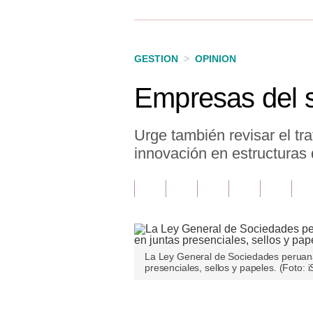
Finanzas Personales
Inmobiliarias
GESTION
>
OPINION
Plus G
Empresas del s
Opinión
Editorial
Urge también revisar el tr
innovación en estructuras 
Pregunta de hoy
Blogs
Tendencias
Lujo
La Ley General de Sociedades peruan
presenciales, sellos y papeles. (Foto: i
Viajes
Moda
Únete a nuestro canal