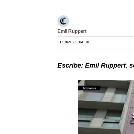
Estilos
Mundo
EEUU
Emil Ruppert
México
31/10/2025 06H00
España
Escribe:
Emil Ruppert, 
Internacional
Tecnología
Club del Suscriptor
Mix
G de Gestión
Notas Contratadas