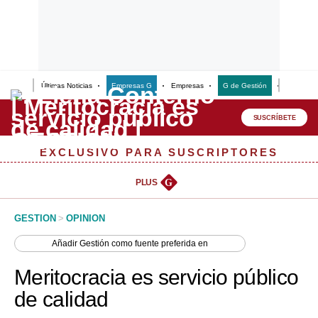
Últimas Noticias
Empresas G
Empresas
G de Gestión
Finanzas
Lo último
Peru Quiosco
SUSCRÍBETE
Portada
EXCLUSIVO PARA SUSCRIPTORES
Empresas
PLUS
G
Management & Empleo
GESTION
>
OPINION
Economía
Añadir
Gestión
como fuente preferida en
Mercados
Meritocracia es servicio público
Perú
de calidad
Política