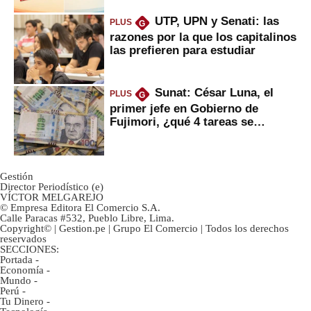
UTP, UPN y Senati: las
PLUS
G
razones por la que los capitalinos
las prefieren para estudiar
Sunat: César Luna, el
PLUS
G
primer jefe en Gobierno de
Fujimori, ¿qué 4 tareas se
marcan urgentes?
Gestión
Director Periodístico (e)
VÍCTOR MELGAREJO
© Empresa Editora El Comercio S.A.
Calle Paracas #532, Pueblo Libre, Lima.
Copyright© | Gestion.pe | Grupo El Comercio | Todos los derechos
reservados
SECCIONES:
Portada
-
Economía
-
Mundo
-
Perú
-
Tu Dinero
-