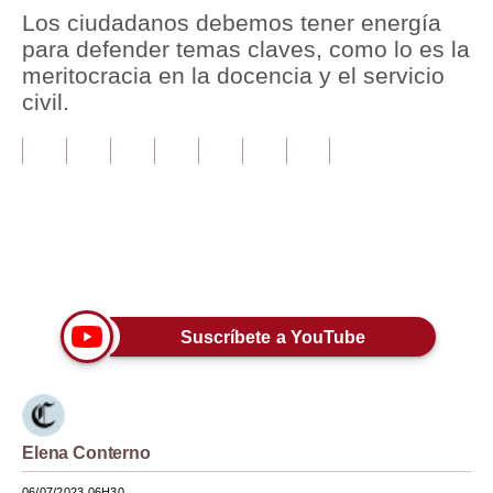
Los ciudadanos debemos tener energía
Tu Dinero
para defender temas claves, como lo es la
meritocracia en la docencia y el servicio
Finanzas Personales
civil.
Inmobiliarias
Plus G
Opinión
Editorial
Únete a nuestro canal
Pregunta de hoy
Suscríbete a YouTube
Blogs
Tendencias
Lujo
Elena Conterno
Viajes
06/07/2023 06H30