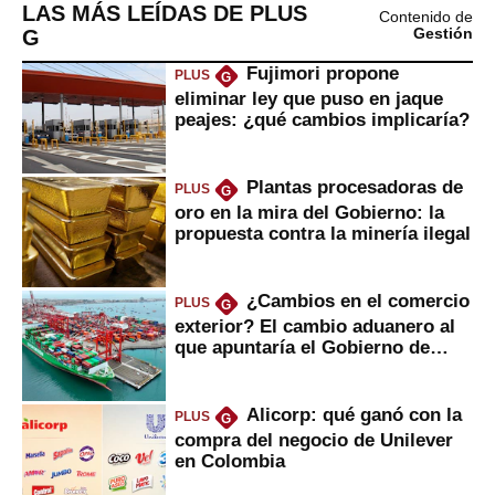
LAS MÁS LEÍDAS DE PLUS
Contenido de
G
Gestión
Fujimori propone
PLUS
G
eliminar ley que puso en jaque
peajes: ¿qué cambios implicaría?
Plantas procesadoras de
PLUS
G
oro en la mira del Gobierno: la
propuesta contra la minería ilegal
¿Cambios en el comercio
PLUS
G
exterior? El cambio aduanero al
que apuntaría el Gobierno de
Fujimori
Alicorp: qué ganó con la
PLUS
G
compra del negocio de Unilever
en Colombia