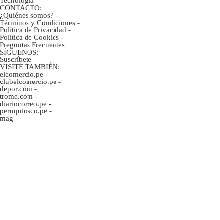
Tecnología
CONTACTO:
¿Quiénes somos?
-
Términos y Condiciones
-
Política de Privacidad
-
Politica de Cookies
-
Preguntas Frecuentes
SÍGUENOS:
Suscríbete
VISITE TAMBIÉN:
elcomercio.pe
-
clubelcomercio.pe
-
depor.com
-
trome.com
-
diariocorreo.pe
-
peruquiosco.pe
-
mag