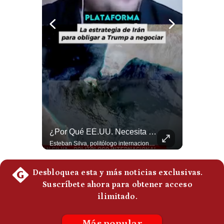
Notas Contratadas
Podcast
Gestión TV
Videos
Fotogalerías
¿Irán Se Está Convirtiendo En Un Régimen Militar? | #radar24
¿Por Qué EE.UU. Necesita Desesperadamente Al Golfo? | Gestión Mundo
gestion.pe
Esteban Silva, politólogo internacional, señala que algunos analistas consideran que la estructura religiosa iraní estaría sirviendo para sostener el poder de una cúpula militar. Explica que la Guardia Revolucionaria está aumentando su influencia sobre la seguridad, las decisiones estratégicas y hasta asuntos económicos como el estrecho de Ormuz. #Iran #GuardiaRevolucionaria #Geopolitica #NoticiasInternacionales #Shorts 👉 Suscríbete y activa la campana para no perderte nuestro análisis diario. 🌎 Síguenos en nuestras redes sociales: 📌 Web oficial: https://gestion.pe/mundo/ 📌 LinkedIn: http://bit.ly/3HYIET0 📌 X (Twitter): http://bit.ly/4noZtX9 📌 TikTok: http://bit.ly/4evB6TO
Esteban Silva, politólogo internacional, explica que Estados Unidos necesita el apoyo territorial y marítimo de sus aliados del Golfo para operar cerca de Irán. Según su análisis, Teherán busca amenazar su estabilidad energética y económica para que estos gobiernos presionen a Washington y lo obliguen a negociar. #Iran #EEUU #Geopolitica #NoticiasInternacionales #Shorts 👉 Suscríbete y activa la campana para no perderte nuestro análisis diario. 🌎 Síguenos en nuestras redes sociales: 📌 Web oficial: https://gestion.pe/mundo/ 📌 LinkedIn: http://bit.ly/3HYIET0 📌 X (Twitter): http://bit.ly/4noZtX9 📌 TikTok: http://bit.ly/4evB6TO
¿quiénes
Somos?
Términos
Y
Condiciones
Política
De
Privacidad