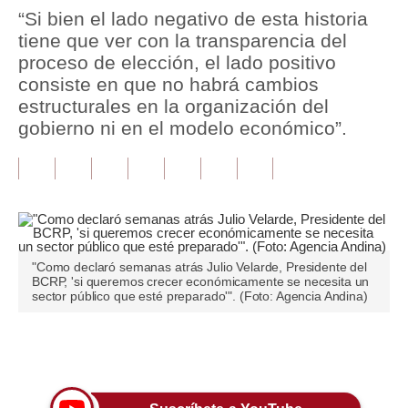
“Si bien el lado negativo de esta historia
Tu Dinero
tiene que ver con la transparencia del
proceso de elección, el lado positivo
Finanzas Personales
consiste en que no habrá cambios
estructurales en la organización del
Inmobiliarias
gobierno ni en el modelo económico”.
Plus G
Opinión
Editorial
Pregunta de hoy
"Como declaró semanas atrás Julio Velarde, Presidente del
BCRP, 'si queremos crecer económicamente se necesita un
Blogs
sector público que esté preparado'". (Foto: Agencia Andina)
Tendencias
Únete a nuestro canal
Lujo
Viajes