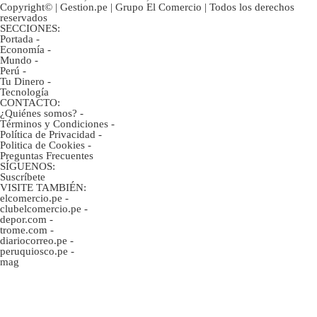
Copyright© | Gestion.pe | Grupo El Comercio | Todos los derechos
reservados
SECCIONES:
Portada
-
Economía
-
Mundo
-
Perú
-
Tu Dinero
-
Tecnología
CONTACTO:
¿Quiénes somos?
-
Términos y Condiciones
-
Política de Privacidad
-
Politica de Cookies
-
Preguntas Frecuentes
SÍGUENOS:
Suscríbete
VISITE TAMBIÉN:
elcomercio.pe
-
clubelcomercio.pe
-
depor.com
-
trome.com
-
diariocorreo.pe
-
peruquiosco.pe
-
mag