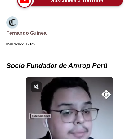
Suscríbete a YouTube
Moda
Estilos
Fernando Guinea
Mundo
05/07/2022 05H25
EEUU
México
Socio Fundador de Amrop Perú
España
Internacional
Tecnología
Club del Suscriptor
Mix
G de Gestión