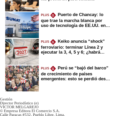
Puerto de Chancay: lo
PLUS
G
que trae la marcha blanca por
uso de tecnología de EE.UU. en
mercancías
Keiko anuncia “shock”
PLUS
G
ferroviario: terminar Línea 2 y
ejecutar la 3, 4, 5 y 6; ¿habrá
avances?
Perú se “bajó del barco”
PLUS
G
de crecimiento de países
emergentes: esto se perdió desde
2022
Gestión
Director Periodístico (e)
VÍCTOR MELGAREJO
© Empresa Editora El Comercio S.A.
Calle Paracas #532, Pueblo Libre, Lima.