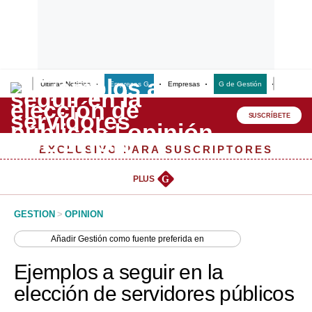
Últimas Noticias
Empresas G
Empresas
G de Gestión
Finanzas
Lo último
Peru Quiosco
SUSCRÍBETE
Portada
EXCLUSIVO PARA SUSCRIPTORES
Empresas
PLUS
G
Management & Empleo
GESTION
>
OPINION
Economía
Añadir
Gestión
como fuente preferida en
Mercados
Ejemplos a seguir en la
Perú
elección de servidores públicos
Política