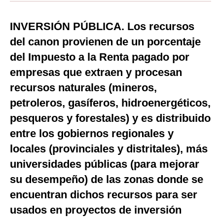
Moda
INVERSIÓN PÚBLICA. Los recursos
Estilos
del canon provienen de un porcentaje
Mundo
del Impuesto a la Renta pagado por
empresas que extraen y procesan
EEUU
recursos naturales (mineros,
México
petroleros, gasíferos, hidroenergéticos,
España
pesqueros y forestales) y es distribuido
entre los gobiernos regionales y
Internacional
locales (provinciales y distritales), más
Tecnología
universidades públicas (para mejorar
Club del Suscriptor
su desempeño) de las zonas donde se
Mix
encuentran dichos recursos para ser
usados en proyectos de inversión
G de Gestión