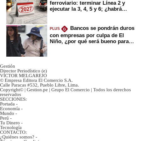
ferroviario: terminar Línea 2 y
ejecutar la 3, 4, 5 y 6; ¿habrá
avances?
Bancos se pondrán duros
PLUS
G
con empresas por culpa de El
Niño, ¿por qué será bueno para
ahorristas?
Gestión
Director Periodístico (e)
VÍCTOR MELGAREJO
© Empresa Editora El Comercio S.A.
Calle Paracas #532, Pueblo Libre, Lima.
Copyright© | Gestion.pe | Grupo El Comercio | Todos los derechos
reservados
SECCIONES:
Portada
-
Economía
-
Mundo
-
Perú
-
Tu Dinero
-
Tecnología
CONTACTO:
¿Quiénes somos?
-