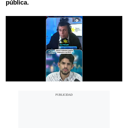
pública.
Notas Contratadas
Podcast
Gestión TV
Videos
Fotogalerías
gestion.pe
¿quiénes
Somos?
Términos
Y
Condiciones
Política
De
Privacidad