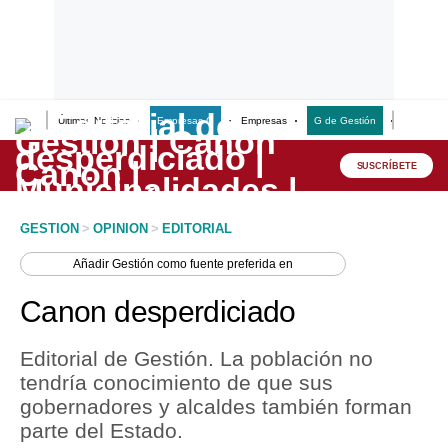
Últimas Noticias
Empresas G
Empresas
G de Gestión
Finanzas
Lo último
Peru Quiosco
SUSCRÍBETE
Portada
GESTION
>
OPINION
>
EDITORIAL
Empresas
Añadir
Gestión
como fuente preferida en
Management & Empleo
Canon desperdiciado
Economía
Editorial de Gestión. La población no
Mercados
tendría conocimiento de que sus
gobernadores y alcaldes también forman
Perú
parte del Estado.
Política