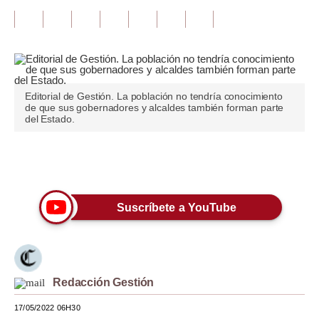
Tu Dinero
Finanzas Personales
Inmobiliarias
Editorial de Gestión. La población no tendría conocimiento
de que sus gobernadores y alcaldes también forman parte
Plus G
del Estado.
Opinión
Únete a nuestro canal
Editorial
Pregunta de hoy
Suscríbete a YouTube
Blogs
Tendencias
Redacción Gestión
Lujo
17/05/2022 06H30
Viajes