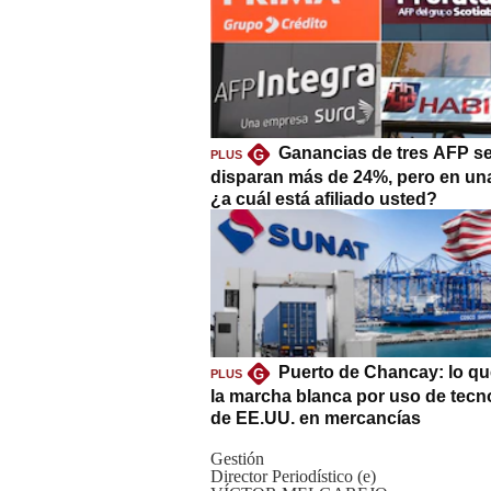
Ganancias de tres AFP s
G
PLUS
disparan más de 24%, pero en un
¿a cuál está afiliado usted?
Puerto de Chancay: lo qu
G
PLUS
la marcha blanca por uso de tecn
de EE.UU. en mercancías
Gestión
Director Periodístico (e)