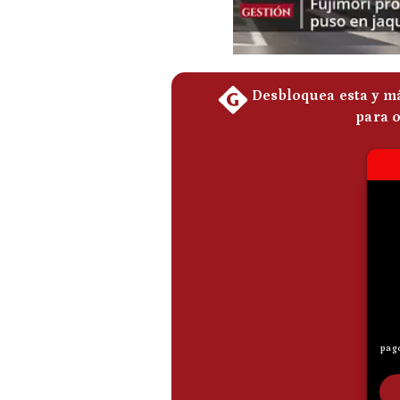
Podcast
Gestión TV
Videos
Fotogalerías
gestion.pe
¿quiénes
Somos?
Términos
Y
Condiciones
Política
De
Privacidad
Politica