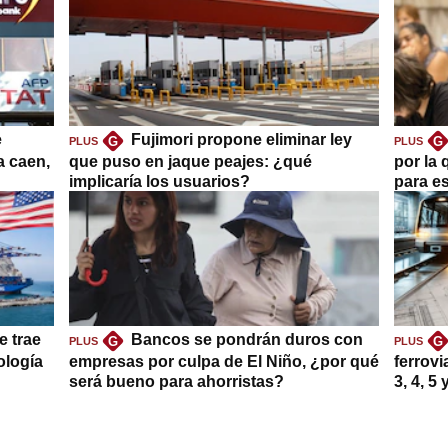
e
Fujimori propone eliminar ley
G
G
PLUS
PLUS
a caen,
que puso en jaque peajes: ¿qué
por la 
implicaría los usuarios?
para es
e trae
Bancos se pondrán duros con
G
G
PLUS
PLUS
ología
empresas por culpa de El Niño, ¿por qué
ferrovi
será bueno para ahorristas?
3, 4, 5