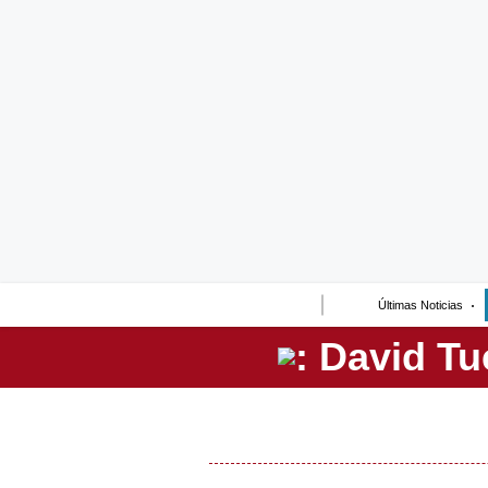
Lo último
Peru Quiosco
Portada
Empresas
Management & Empleo
Economía
Últimas Noticias
Mercados
Perú
Política
Tu Dinero