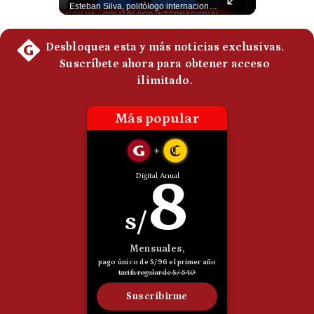
El presidente electo de Colombia, Abelardo de la Espriella, sostuvo una reunión bilateral en Cali con el mandatario argentino Javier Milei. El encuentro se dio pocas horas antes de la ceremonia de investidura presidencial para el periodo 2026-2030, marcando el inicio de una nueva alianza estratégica regional. #DeLaEspriella #JavierMilei #Colombia #Argentina #PoliticaLatina #Shorts 👉 Suscríbete y activa la campana para no perderte nuestro análisis diario. 🌎 Síguenos en nuestras redes sociales: 📌 Web oficial: https://gestion.pe/mundo/ 📌 LinkedIn: http://bit.ly/3HYIET0 📌 X (Twitter): http://bit.ly/4noZtX9 📌 TikTok: http://bit.ly/4evB6TO
Esteban Silva, politólogo internacional, señala que algunos analistas consideran que la estructura religiosa iraní estaría sirviendo para sostener el poder de una cúpula militar. Explica que la Guardia Revolucionaria está aumentando su influencia sobre la seguridad, las decisiones estratégicas y hasta asuntos económicos como el estrecho de Ormuz. #Iran #GuardiaRevolucionaria #Geopolitica #NoticiasInternacionales #Shorts 👉 Suscríbete y activa la campana para no perderte nuestro análisis diario. 🌎 Síguenos en nuestras redes sociales: 📌 Web oficial: https://gestion.pe/mundo/ 📌 LinkedIn: http://bit.ly/3HYIET0 📌 X (Twitter): http://bit.ly/4noZtX9 📌 TikTok: http://bit.ly/4evB6TO
Politica
De
Cookies
Preguntas
Frecuentes