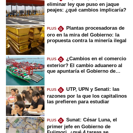
eliminar ley que puso en jaque
peajes: ¿qué cambios implicaría?
Plantas procesadoras de
PLUS
G
oro en la mira del Gobierno: la
propuesta contra la minería ilegal
¿Cambios en el comercio
PLUS
G
exterior? El cambio aduanero al
que apuntaría el Gobierno de
Fujimori
UTP, UPN y Senati: las
PLUS
G
razones por la que los capitalinos
las prefieren para estudiar
Sunat: César Luna, el
PLUS
G
primer jefe en Gobierno de
Fujimori, ¿qué 4 tareas se