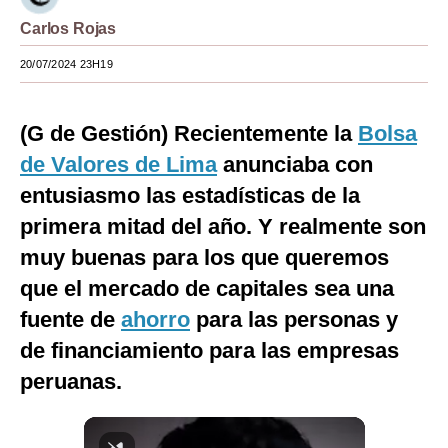
Carlos Rojas
Moda
20/07/2024 23H19
Estilos
Mundo
(G de Gestión) Recientemente la
Bolsa
EEUU
de Valores de Lima
anunciaba con
México
entusiasmo las estadísticas de la
primera mitad del año. Y realmente son
España
muy buenas para los que queremos
Internacional
que el mercado de capitales sea una
Tecnología
fuente de
ahorro
para las personas y
de financiamiento para las empresas
Club del Suscriptor
peruanas.
Mix
G de Gestión