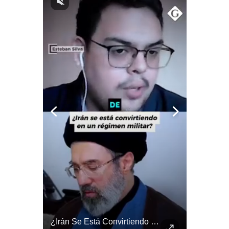
Notas Contratadas
Podcast
Gestión TV
Videos
Fotogalerías
gestion.pe
¿quiénes
Somos?
Términos
Y
Condiciones
Política
De
Abelardo De La Espriella Se Reúne Con Javier Milei En Cali | Gestión Mundo
¿Irán Se Está Convirtiendo En Un Régimen Militar? | #radar24
Privacidad