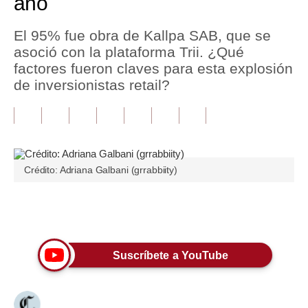
año
Tu Dinero
El 95% fue obra de Kallpa SAB, que se
asoció con la plataforma Trii. ¿Qué
Finanzas Personales
factores fueron claves para esta explosión
Inmobiliarias
de inversionistas retail?
Plus G
Opinión
Editorial
Crédito: Adriana Galbani (grrabbiity)
Pregunta de hoy
Únete a nuestro canal
Blogs
Tendencias
Suscríbete a YouTube
Lujo
Viajes