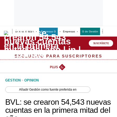
Últimas Noticias
Empresas G
Empresas
G de Gestión
Finanzas
Lo último
Peru Quiosco
SUSCRÍBETE
Portada
EXCLUSIVO PARA SUSCRIPTORES
Empresas
PLUS
G
Management & Empleo
GESTION
>
OPINION
Economía
Añadir
Gestión
como fuente preferida en
Mercados
BVL: se crearon 54,543 nuevas
Perú
cuentas en la primera mitad del
Política