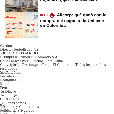
marcan urgentes?
Alicorp: qué ganó con la
PLUS
G
compra del negocio de Unilever
en Colombia
Gestión
Director Periodístico (e)
VÍCTOR MELGAREJO
© Empresa Editora El Comercio S.A.
Calle Paracas #532, Pueblo Libre, Lima.
Copyright© | Gestion.pe | Grupo El Comercio | Todos los derechos
reservados
SECCIONES:
Portada
-
Economía
-
Mundo
-
Perú
-
Tu Dinero
-
Tecnología
CONTACTO:
¿Quiénes somos?
-
Términos y Condiciones
-
Política de Privacidad
-