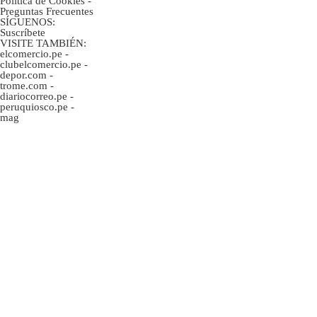
Politica de Cookies
-
Preguntas Frecuentes
SÍGUENOS:
Suscríbete
VISITE TAMBIÉN:
elcomercio.pe
-
clubelcomercio.pe
-
depor.com
-
trome.com
-
diariocorreo.pe
-
peruquiosco.pe
-
mag