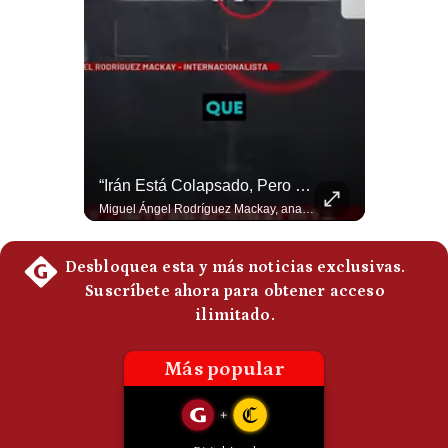
Notas Contratadas
Podcast
Gestión TV
Videos
Fotogalerías
NOTICIAS DE ÚLTIMA HORA: EE.UU. Se Queda Sin Misiles En Medio Oriente
“Irán Está Colapsado, Pero EE.UU. Parece Desesperado” | #radar24
NOTICIAS DE ÚLTIMA HORA: 1️⃣ EE.UU.: Habría gastado casi el 80% de sus misiles más avanzados (THAAD), un factor clave en las decisiones de Donald Trump frente a Irán. 2️⃣ Argentina y Brasil: Tensión diplomática escala; Brasil solicita el regreso del embajador argentino tras fuertes declaraciones de Javier Milei. 3️⃣ México: Asesinan al influencer César Gastélum a balazos durante una transmisión en vivo en Culiacán, Sinaloa. 4️⃣ Alemania: Ataque con dron explosivo obliga a suspender el aeropuerto de Leipzig, punto logístico clave de la OTAN para enviar material a Ucrania. ¿Qué noticia te parece la más impactante del día? ¡Te leo en los comentarios! 👇 #EEUU #JavierMilei #CesarGastelum #Alemania #Noticias #UltimaHora #NoticiasDelDia 🚀 ¿Quieres entender el mundo sin ruido? Únete a nuestra comunidad y forma parte del cambio. #GestiónNewsroomLive #NoticiasGlobales #AnálisisGeopolítico #EconomíaMundial #IA #Geopolítica #LatinosEnUSA #NoticiasEnEspañol 👉 Suscríbete y activa la campana para no perderte nuestro análisis diario. 🌎 Síguenos en nuestras redes sociales: 📌 Web oficial: https://gestion.pe/mundo/ 📌 LinkedIn: http://bit.ly/3HYIET0 📌 X (Twitter): http://bit.ly/4noZtX9 📌 TikTok: http://bit.ly/4evB6TO
Miguel Ángel Rodríguez Mackay, analista internacional, sostiene que las negociaciones fueron impulsadas por Irán y no por Estados Unidos. Según su análisis, Teherán estaría debilitado militar y económicamente, aunque la narrativa internacional presenta a Trump como el líder desesperado por terminar una guerra que no puede ganar. #Geopolitica #Iran #DonaldTrump #RodriguezMackay #EEUU #NoticiasInternacionales #PoliticaInternacional #AnalisisGeopolitico #Shorts 👉 Suscríbete y activa la campana para no perderte nuestro análisis diario. 🌎 Síguenos en nuestras redes sociales: 📌 Web oficial: https://gestion.pe/mundo/ 📌 LinkedIn: http://bit.ly/3HYIET0 📌 X (Twitter): http://bit.ly/4noZtX9 📌 TikTok: http://bit.ly/4evB6TO
gestion.pe
¿quiénes
Somos?
Términos
Y
Condiciones
Política
De
Privacidad