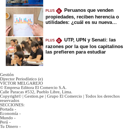
Peruanos que venden
PLUS
G
propiedades, reciben herencia o
utilidades: ¿cuál es su nueva
inversión clave?
UTP, UPN y Senati: las
PLUS
G
razones por la que los capitalinos
las prefieren para estudiar
Gestión
Director Periodístico (e)
VÍCTOR MELGAREJO
© Empresa Editora El Comercio S.A.
Calle Paracas #532, Pueblo Libre, Lima.
Copyright© | Gestion.pe | Grupo El Comercio | Todos los derechos
reservados
SECCIONES:
Portada
-
Economía
-
Mundo
-
Perú
-
Tu Dinero
-