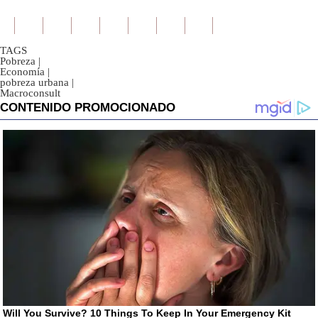
TAGS
Pobreza
|
Economía
|
pobreza urbana
|
Macroconsult