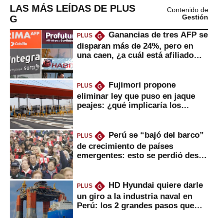
LAS MÁS LEÍDAS DE PLUS
Contenido de
G
Gestión
Ganancias de tres AFP se
PLUS
G
disparan más de 24%, pero en
una caen, ¿a cuál está afiliado
usted?
Fujimori propone
PLUS
G
eliminar ley que puso en jaque
peajes: ¿qué implicaría los
usuarios?
Perú se “bajó del barco”
PLUS
G
de crecimiento de países
emergentes: esto se perdió desde
2022
HD Hyundai quiere darle
PLUS
G
un giro a la industria naval en
Perú: los 2 grandes pasos que
daría