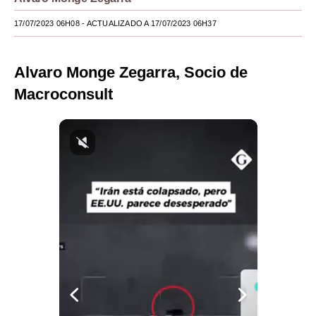
Moda
17/07/2023 06H08
- ACTUALIZADO A 17/07/2023 06H37
Estilos
Alvaro Monge Zegarra, Socio de
Mundo
Macroconsult
EEUU
México
España
Internacional
Tecnología
Club del Suscriptor
Mix
G de Gestión