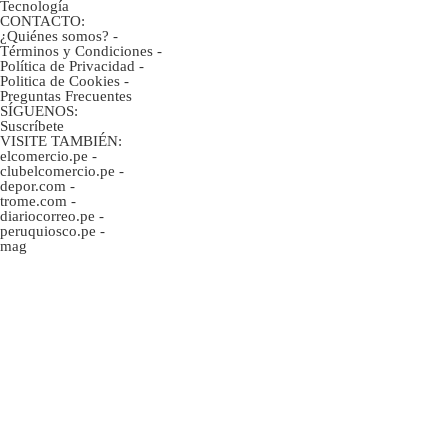
Tecnología
CONTACTO:
¿Quiénes somos?
-
Términos y Condiciones
-
Política de Privacidad
-
Politica de Cookies
-
Preguntas Frecuentes
SÍGUENOS:
Suscríbete
VISITE TAMBIÉN:
elcomercio.pe
-
clubelcomercio.pe
-
depor.com
-
trome.com
-
diariocorreo.pe
-
peruquiosco.pe
-
mag