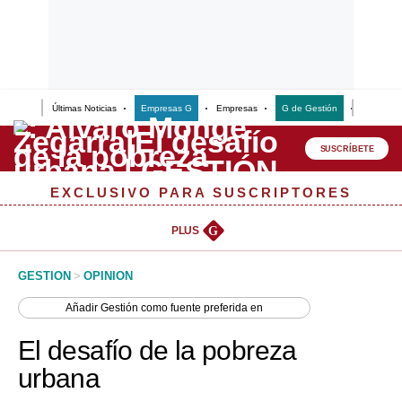
Últimas Noticias
Empresas G
Empresas
G de Gestión
Finanzas
Lo último
Peru Quiosco
SUSCRÍBETE
Portada
EXCLUSIVO PARA SUSCRIPTORES
Empresas
PLUS
G
Management & Empleo
GESTION
>
OPINION
Economía
Añadir
Gestión
como fuente preferida en
Mercados
El desafío de la pobreza
Perú
urbana
Política