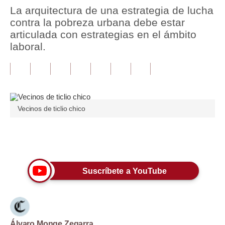
La arquitectura de una estrategia de lucha
Tu Dinero
contra la pobreza urbana debe estar
articulada con estrategias en el ámbito
Finanzas Personales
laboral.
Inmobiliarias
Plus G
Opinión
Vecinos de ticlio chico
Editorial
Pregunta de hoy
Únete a nuestro canal
Blogs
Suscríbete a YouTube
Tendencias
Lujo
Viajes
Álvaro Monge Zegarra