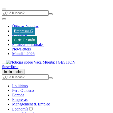
Últimas Noticias
Empresas G
Empresas
G de Gestión
Finanzas Personales
Newsletters
Mundial 2026
Suscríbete
Inicia sesión
Lo último
Peru Quiosco
Portada
Empresas
Management & Empleo
Economía