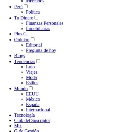
Mercados
Perú
Política
Tu Dinero
Finanzas Personales
Inmobiliarias
Plus G
Opinión
Editorial
Pregunta de hoy
Blogs
Tendencias
Lujo
Viajes
Moda
Estilos
Mundo
EEUU
México
España
Internacional
Tecnología
Club del Suscriptor
Mix
G de Gestión