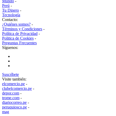
Mundo
-
Perú
-
Tu Dinero
-
Tecnología
Contacto:
¿Quiénes somos?
-
Términos y Condiciones
-
Política de Privacidad
-
Politica de Cookies
-
Preguntas Frecuentes
Síguenos:
Suscríbete
Visite también:
elcomercio.pe
-
clubelcomercio.pe
-
depor.com
-
trome.com
-
diariocorreo.pe
-
peruquiosco.pe
-
mag